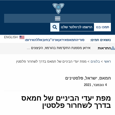
תמכו בנו
הרשמו לניוזלטר שלנו
ENGLISH
נושאים חמים:
סוריה
חמאס
איראן
ארה”ב
חזבאללה
אירופה
אנטישמיות
התראות
איראן מסמנת התקדמות בהורמוז, הקיצונים מנסים לבלום
ראשי
>
בלוגים
>
מפת יעדי הביניים של חמאס בדרך לשחרור פלסטין
חמאס
,
ישראל
,
פלסטינים
4 נובמבר, 2021
מפת יעדי הביניים של חמאס
בדרך לשחרור פלסטין