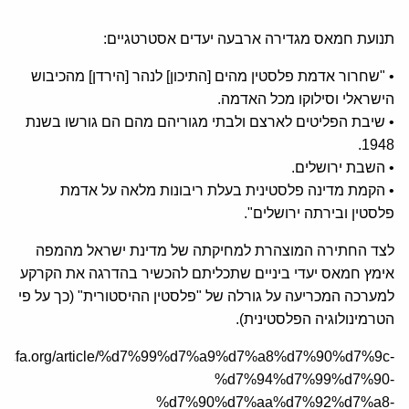
תנועת חמאס מגדירה ארבעה יעדים אסטרטגיים:
• "שחרור אדמת פלסטין מהים [התיכון] לנהר [הירדן] מהכיבוש
הישראלי וסילוקו מכל האדמה.
• שיבת הפליטים לארצם ולבתי מגוריהם מהם הם גורשו בשנת
1948.
• השבת ירושלים.
• הקמת מדינה פלסטינית בעלת ריבונות מלאה על אדמת
פלסטין ובירתה ירושלים".
לצד החתירה המוצהרת למחיקתה של מדינת ישראל מהמפה
אימץ חמאס יעדי ביניים שתכליתם להכשיר בהדרגה את הקרקע
למערכה המכריעה על גורלה של "פלסטין ההיסטורית" (כך על פי
הטרמינולוגיה הפלסטינית).
/he.jcfa.org/article/%d7%99%d7%a9%d7%a8%d7%90%d7%9c-
%d7%94%d7%99%d7%90-
%d7%90%d7%aa%d7%92%d7%a8-