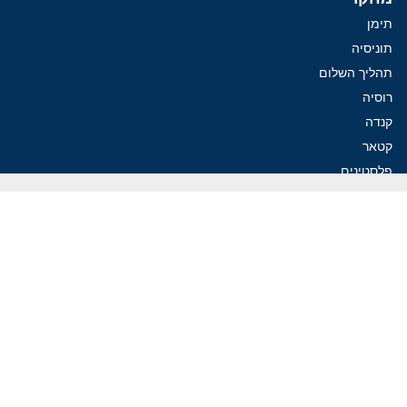
תימן
תוניסיה
תהליך השלום
רוסיה
קנדה
קטאר
פלסטינים
ערבי ישראל
ערב הסעודית
עיראק
פרסומים אחרונים
איראן מסמנת התקדמות בהורמוז, הקיצונים מנסים לבלום
קמפיזם: איך דוקטרינה קומוניסטית עיצבה את היחס לישראל במערב
נקמה בכותרות, הסכם בחדרים: איראן מתקרבת לפתיחת הורמוז
עסקה מסוכנת: מועצת השלום של טראמפ וחמאס
הים התיכון עשוי להיות החזית הבאה של איראן
ווידאו