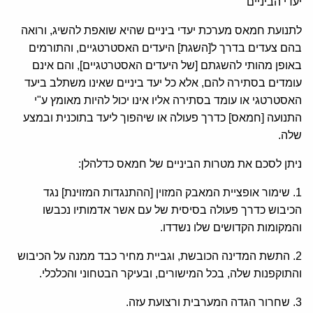
יעדי הביניים
לתנועת חמאס מערכת יעדי ביניים שהיא שואפת להשיג, ורואה
בהם צעדים בדרך ל[השגת] היעדים האסטרטגיים, והתורמים
באופן מהותי להשגתם [של היעדים האסטרטגיים], והם אינם
עומדים בסתירה להם, אלא כל יעד ביניים שאינו משתלב ביעד
האסטרטגי או עומד בסתירה אליו אינו יכול להיות מאומץ ע"י
התנועה [חמאס] כדרך פעולה או שיהפוך ליעד בתוכנית ובמצע
שלה.
ניתן לסכם את מטרות הביניים של חמאס כדלהלן:
1. שימור אופציית המאבק המזוין [ההתנגדות המזוינת] נגד
הכיבוש כדרך פעולה בסיסית של עם אשר אדמותיו נכבשו
והמקומות הקדושים שלו נשדדו.
2. התשת המדינה הכובשת, וגביית מחיר כבד ממנה על הכיבוש
והתוקפנות שלה, בכל המישורים, ובעיקר הבטחוני והכלכלי.
3. שחרור הגדה המערבית ורצועת עזה.