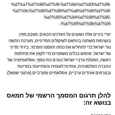
%d7%a7%d7%98%d7%9f-%d7%9e%d7%93%d7%99-
%d7%9c%d7%90%d7%99%d7%a8%d7%90%d7%9f-
%d7%95%d7%94%d7%99%d7%90-
%d7%99%d7%9b%d7%95/
יעדי ביניים אלה נשענים על האדנים הבאים: מאבק מזוין
בעצימות משתנה בהתאם לשיקולים המדיניים, מערכת התשה
נגד ישראל כדי להחליש את כוחה וחוסנה הפנימי, בידוד מדיני
של ישראל, שימוש בכלים משפטיים כדי לקצץ את מחלפות
ראשה, הפעלת ערביי ישראל כגורם כוח נוסף, אסלאמיזציה של
החברה הפלסטינית, אחדות לאומית והסתייעות במדינות
ובגורמים אוהדים ערביים, אסלאמיים ומערביים (ארגוני שמאל).
להלן תרגום המסמך הרשמי של חמאס
בנושא זה: