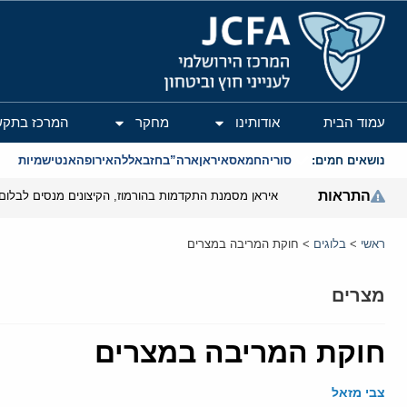
המרכז הירושלמי לענייני חוץ וביטחון
עמוד הבית
אודותינו
מחקר
המרכז בתקש
נושאים חמים:
סוריה
חמאס
איראן
ארה”ב
חזבאללה
אירופה
אנטישמיות
התראות
איראן מסמנת התקדמות בהורמוז, הקיצונים מנסים לבלום
ראשי
>
בלוגים
>
חוקת המריבה במצרים
מצרים
חוקת המריבה במצרים
צבי מזאל