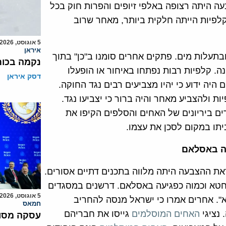
ה היתה רצופה באלפי זיופים והפרות חוק בכל
לפיות הייתה חלקית ביותר, מאחר שרוב
5 אוגוסט, 2026
איראן
בתעלות מים. פתקים אחרים סומנו ב"כן" בתוך
נקמה בכות
נה. קלפיות רבות נפתחו באיחור או הופעלו
דסק איראן
יה ידוע כי יהיו מצביעים רבים נגד החוקה.
 ולהצביע מאחר והיה ברור כי יצביעו נגד.
ם ביריונים של האחים והסלפים הקיפו את
יתו במקום לסכן את עצמו.
עה באסלאם
ת ההצבעה היתה מלווה בתכנים דתיים אסורים.
חטא וכמוה כפגיעה באסלאם. דרשנים במסגדים
5 אוגוסט, 2026
א". אחרים אמרו כי ישראל מנסה להחריב
חמאס
נציגי
האחים המוסלמים
גייסו את חבריהם
עסקה מסוכ