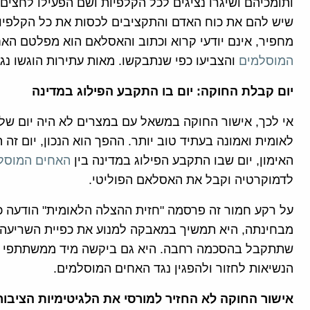
ותומכיהם ושיגרו נציגים לכל הקלפיות ושם הפעילו לחצים
שיש להם את כוח האדם והתקציבים לכסות את כל הקלפיו
מחפיר, אינם יודעי קרוא וכתוב והאסלאם הוא מפלטם האח
המוסלמים
והצביעו כפי שנתבקשו. מאות עתירות הוגשו נג
יום קבלת החוקה: יום בו התקבע הפילוג במדינה
אי לכך, אישור החוקה במשאל עם במצרים לא היה יום של 
לאומית ואמונה בעתיד טוב יותר. ההפך הוא הנכון, יום זה 
האימון, יום שבו התקבע הפילוג במדינה בין
האחים המוסל
לדמוקרטיה וקבל את האסלאם הפוליטי.
על רקע חמור זה פרסמה "חזית ההצלה הלאומית" הודעה כ
מבחינתה, היא תמשיך במאבקה למנוע את כפיית השריעה ע
שתתקבל בהסכמה רחבה. היא גם ביקשה מיד ממשתתפי ש
הנשיאות לחזור ולהפגין נגד האחים המוסלמים.
אישור החוקה לא החזיר למורסי את הלגיטימיות הציבור