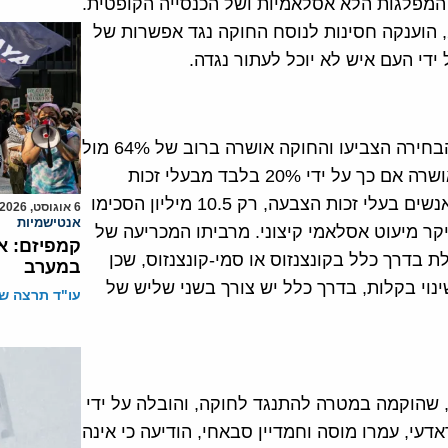
המפלגות הלא אסלאמיות ושל הכנסייה הקופטית.
בנוסף, על פי הצו נשיאותי של מורסי מה-9 בדצמבר 2012, הוענקה חסינות לנוסח החוקה נגד אפשרות של
די העם איש לא יוכל לעתור נגדה.
בהתאם לתוצאות הלא רשמיות, בקושי 32% מבעלי זכות הבחירה הצביעו והחוקה אושרה ברוב של 64% מול
36% מתנגדים. בהינתן שהמספרים הללו נכונים, החוקה אושרה אם כך על ידי 20% בלבד מבעלי זכות
ההצבעה. במספרים מוחלטים מתברר כי מתוך 51 מיליון אנשים בעלי זכות הצבעה, רק 10.5 מיליון הסכימו
6 אוגוסט, 2026
אנטישמיות
קר מיעוט אסלאמי קיצוני. מרביתו המכריעה של
קמפיזם: א
בדרך כלל בקונצנזוס או סמי-קונצנזוס, שכן
במערב
נוי בקלות, בדרך כלל יש צורך בשני שליש של
עו"ד תרצה שו
, שהוקמה במטרה להתנגד לחוקה, והובלה על ידי
דעי, עמרו מוסה וחמדיין סבאחי, הודיעה כי אינה