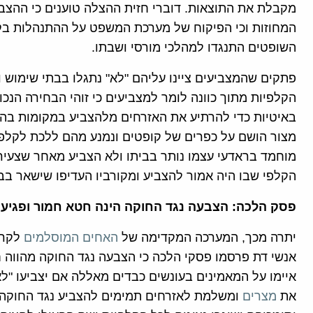
מקבלת את התוצאות. דוברי חזית ההצלה טוענים כי ההצבע
המחוזות וכי הפיקוח של מערכת המשפט על ההתנהלות בק
השופטים התנגדו למהלכי מורסי ושבתו.
פתקים שהמצביעים ציינו עליהם "לא" נתגלו בבתי שימוש ו
הקלפיות מתוך כוונה לומר למצביעים כי זוהי הבחירה הנכו
באיטיות כדי להרתיע את האזרחים מלהצביע במקומות בהם ה
מצור הושם על כפרים של קופטים ונמנע מהם ללכת לקלפיות
מוחמד בראדעי עצמו נותר בביתו ולא הצביע מאחר שצעירי
הקלפי שבו היה אמור להצביע ומקורביו העדיפו שישאר בב
פסק הלכה: הצבעה נגד החוקה הינה חטא חמור ופגי
יתרה מכך, המערכה המקדימה של
האחים המוסלמים
לקרא
אנשי דת פרסמו פסקי הלכה כי הצבעה נגד החוקה מהווה 
איימו על המאמינים בעונשים כבדים מאללה אם יצביעו "ל
את
מצרים
ומשלמת לאזרחים תמימים להצביע נגד החוקה. 