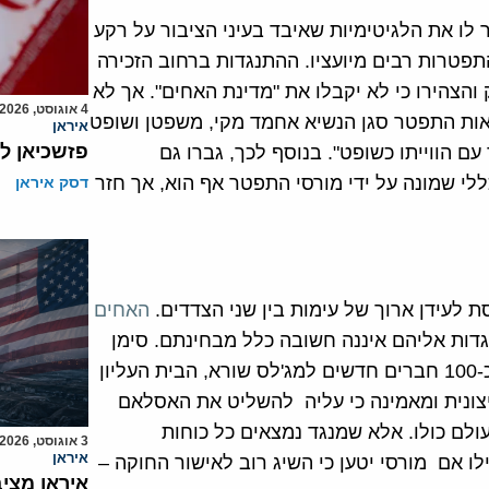
 לו את הלגיטימיות שאיבד בעיני הציבור על רקע
תפטרות רבים מיועציו. ההתנגדות ברחוב הזכירה
הצהירו כי לא יקבלו את "מדינת האחים". אך לא
4 אוגוסט, 2026
אות התפטר סגן הנשיא אחמד מקי, משפטן ושופט
איראן
פזשכיאן ל
עם הווייתו כשופט". בנוסף לכך, גברו גם
לי שמונה על ידי מורסי התפטר אף הוא, אך חזר
דסק איראן
לעידן ארוך של עימות בין שני הצדדים.
האחים
גדות אליהם איננה חשובה כלל מבחינתם. סימן
מרמז על כך הוא כי עוד בטרם אושרה החוקה מינה מורסי כ-100 חברים חדשים למג'לס שורא, הבית העליון
יצונית ומאמינה כי עליה להשליט את האסלאם
לם כולו. אלא שמנגד נמצאים כל כוחות
3 אוגוסט, 2026
איראן
לו אם מורסי יטען כי השיג רוב לאישור החוקה –
איראן מצי