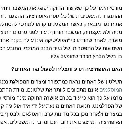
מורסי הימר על כך שאישור החוקה יפוגג את המשבר ויחזיר
ההתנגדות המאסיבית של כל גופי האופוזיציה, ההפגנות וה
את זו נגד מובארק כאשר המפגינים קראו למורסי להסתלק ו
מניה ולא מקצתיה, המשבר הוחרף. עוד לפני פרסום התוצ
מוערך, לאחר שהודיע כי "הפוליטיקה אינו עולה בקנה אחד 
השמועות על התפטרותו של נגיד הבנק המרכזי. התובע הכל
בו בשל הלחץ הכבד שהופעל עליו.
האם האופוזיציה תדע ותצליח לפעול נגד האחים?
השלטון של האחים נראה כמתפורר ומצרים המפולגת נכנסת 
המוסלמים
אינם מתכוונים לוותר את שלטונם, מידת ההתנ
של הפרלמנט. תנועת האחים מונעת על ידי אידיאולוגיה ק
במצרים ולאחר מכן בכל מדינות ערב והאסלאם ולבסוף בעו
האופוזיציה המייצגים את רוב העם ומרבית המשכילים, אפי