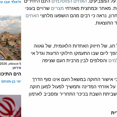
 על המצביעים.
האחים המוסלמים
הינם היחידים
ח'אלד אבו ט
ת. מאחר וכמחצית מאזרחי
מצרים
שרויים בעוני
רון, נראה כי רבים מהם הושפעו מלחצי
האחים
ד התוצאות.
חג, של חיזוק האחדות הלאומית, של גאווה
הפך ליום שבו התעמקו חילוקי הדעות וגדל אי
מים
והסלפים לבין מרבית העם שציפה
5 אוגוסט, 2026
איראן
הים התיכון
י אישור החוקה במשאל העם אינו סוף הדרך
יוני בן-מנחם
ל אזרחי המדינה ותמשיך לפעול למען חוקה
ביתת השבת בכיכר התחריר ומסביב לארמון
ית