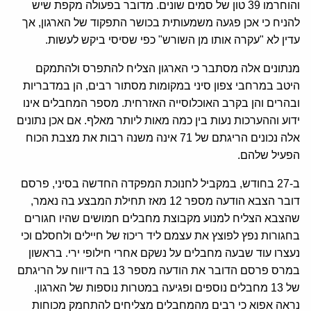
והוחרמו 39 טון של סמים שונים. מדובר בפעולה מקפת שיש
להניח כי אכן פגעה משמעותית בכושר התפקוד של הארגון, אך
עדין לא "עקרה אותו מן השורש" כפי שסיסי ביקש לעשות.
מנתונים אלה מסתבר כי הארגון הצליח להתפרס ולהתמקם
היטב במרחבי צפון סיני במקומות מסתור רבים, הן במדבריות
ובהרים והן בקרב האוכלוסייה האזרחית. מספר המחבלים אינו
ידוע וההערכות נעות בין כמה מאות ליותר מאלף. אם אכן נתונים
אלה נכונים הריגתם של 71 אינה משנה רבות את מצבת הכוח
הפעיל שלהם.
ב-27 בחודש, במקביל לחנוכת המפקדה החדשה בסיני, פרסם
דובר הצבא הודעה מספר 12 מאז תחילת המבצע בה נאמר,
שהצבא הצליח למנוע מקבוצת מחבלים חמושים שהיו חגורים
בחגורות נפץ לפוצץ את עצמם ליד ריכוז של חיילים ולחסלם וכי
נעצרו עוד שבעה מחבלים על נשקם אחרי חילופי ירי. בראשון
במרס פרסם הדובר את הודעה מספר 13 בה דיווח על הריגתם
של 13 מחבלים נוספים ופגיעה במטרות נוספות של הארגון.
נראה אפוא כי רבים מהמחבלים מצליחים להתחמק מכוחות