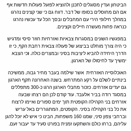
הביטחון ועדין מסוגלים לתכנן ולהוציא לפועל פעולות חדשות אף
אם הם מחוסלים בסופו של דבר. דווח גם כי שני קצינים נהרגו
במהלך חילופי הירי עם המחבלים ובסך הכל עד עכשיו נהרגו
כנראה פחות מעשרה חיילים וקצינים.
במפגשיו השונים במסגרות צבאיות ואזרחיות חוזר סיסי ומדגיש
כי היה צורך מוחלט בביצוע של פעולה צבאית רחבת הקף, כי זו
הדרך היחידה להביא ליציבות בסיני ובמצרים כולה
. ו
כי הצבא
ימשיך עד לחיסולו של הארגון.
האוכלוסייה האזרחית אשר שילמה בעבר מחיר גבוה, ממשיכה
בינתיים לשלם על רקע המתרחש. בשנה האחרונה תקף הארגון
גם יעדים אזרחים. כזכור מחבלי הארגון הרגו כ-300 מתפללים
במסגד רודה בביר אלעבד. עוד קודם לכן הם רצחו שבעה
אזרחים בני הקהילה הקופטית תוך ימים ספורים ואיימו לרצוח
את כל בני הקהילה בסיני. הקופטים, המתגוררים באל עריש
וברחבי צפון סיני, שמנו 160 משפחות, הבינו כי איש לא יוכל להגן
עליהם, ברחו כולם והשתקעו זמנית בפורט סעיד עד יעבור זעם.