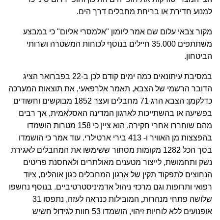
למנוע חדירת או בריחת מחבלים דרך הים.
מקור צבאי עלום שם אמר ליומון "אלמסרי אליום" כי במבצע
משתתפים 35.000 חיילים בנוסף לכוחות המשטרה ושרותי
הביטחון.
במסיבת עיתונאים כמה ימים קודם לכן ב-22 בפברואר הציג
הדובר הרשמי של הצבא, תאמר אלרפאעי, את תוצאות המערכה
כדלקמן: הצבא הרג 71 מחבלים ועצר 1852 מבוקשים וחשודים
בפשיעה או בהשתייכות לארגון המדינה האסלאמית, אך רבים
מהם שוחררו אחרי חקירה. הוא ציין כי 158 מטרות הושמדו
בהפצצות מן האוויר ו- 413 בירי ארטילרי. עוד אמר כי הושמדו
בסך הכל 1282 מקומות מסתור ששימשו את המחבלים לאגירת
נשק ותחמושת, לייצור מטענים מאולתרים ולאחסנת פריטים
הנחוצים לתפקוד תקין של ארגון המחבלים כגון אוהלים, ציוד
רפואי ותרופות וגם מרכזי ניהול אדמיניסטרטיביים. בנוסף נחשפו
שלושה פתחי מנהרות
,
המובילות כנראה לעזה, נתפסו 31
אופנועים ללא לוחיות זיהוי, הושמדו 53 חוות לגידול חשיש