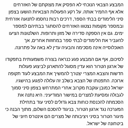
המבצע הצבאי הנוכחי לא הפסיק את מצוקתם של האזרחים
אלא אף החמיר אותה. על רקע הפעולות הצבאיות הושעו בצפון
סיני הלימודים בבתי הספר, דרכים רבות נחסמו לתנועה אזרחית
ובמספר מקומות נצטווו האזרחים להסתגר בבתיהם למספר
ימים. גם אין הספקה סדירה של מזון ותרופות. השלטונות הציעו
להעביר את הלימודים לבתי ספר במחוזות אחרים, אך
האוכלוסייה אינה מסכימה והבעיה עדין לא באה על פתרונה.
לסיכום, אף אם המבצע פגע כנראה בצורה משמעותית בתפקודו
של ארגון הטרור הוא עדין מסוגל להתארגן לביצוע פעולות
חדשות והצבא המצרי יצטרך להמשיך את המבצע לעוד תקופה
ארוכה. התפנותו של הצבא בשלב זה עלולה לפגוע בהישגיו.
ישראל כמובן עוקבת מקרוב אחרי המתרחש בצפון סיני סמוך
לגבולה ומסיעת למצרים במישור המודיעיני. היא נתנה את
הסכמתה להכנסת כוחות צבא גדולים לסיני עוד בתחילת
המערכה נגד ארגון הטרור, בניגוד להסכם השלום, מתוך הבנה כי
מיגור הטרור בסיני ויציבותה של מצרים הם אינטרס חיוני של
ביטחונה של ישראל.