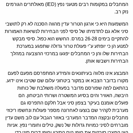
המחבלים במקומות רבים מטעני נפץ (IED) מאולתרים הגורמים
נזק רב.
המשמעות היא כי ארגון הטרור עדין מהווה הסכנה לא רק לתושבי
סיני אלא גם לתדמיתו של סיסי לפני הבחירות לנשיאות האמורות
להתקיים בימים 26-28 במרס. החשש הוא כפול. סיסי מבקש
למנוע הן כי יופתע ע"י פעולת טרור גדולה שתפגע במערכת
הבחירות שלו והן כי המחבלים יפגעו במרכזי ההצבעה במהלך
הבחירות וישבשו אותן.
המבצע אינו מלווה בעיתונאים והמידע המתפרסם מפעם לפעם
מקורו בדובר הצבא או במקור ביטחוני עלום שם שטיבו אינו ידוע.
בהתאם למה שפורסם מדובר בפעולה משולבת של כוחות
היבשה, האוויר והים בסיוע המשטרה ושרותי הביטחון. הם
פועלים אומנם בעיקר בצפון סיני אבל חלקם התפרסו גם
מערבית לקהיר שם בוצעו לאחרונה מספר פעולות ונחשפו ריכוזי
מחבלים ובקצה המדבר המערבי באזור הגבול עם לוב משם עדין
מוברחים לסיני כמויות גדולות של נשק, טילים וחומרי נפץ. אניות
הצי המצרי סורקות את חופי הים התיכון וחופי דרום סיני כדי