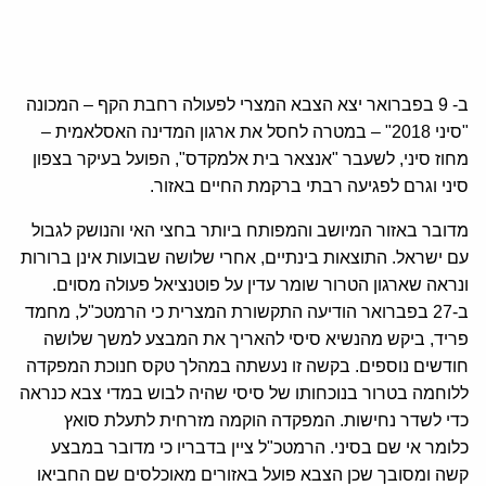
ב- 9 בפברואר יצא הצבא המצרי לפעולה רחבת הקף – המכונה
"סיני 2018" – במטרה לחסל את ארגון המדינה האסלאמית –
מחוז סיני, לשעבר "אנצאר בית אלמקדס", הפועל בעיקר בצפון
סיני וגרם לפגיעה רבתי ברקמת החיים באזור.
מדובר באזור המיושב והמפותח ביותר בחצי האי והנושק לגבול
עם ישראל. התוצאות בינתיים, אחרי שלושה שבועות אינן ברורות
ונראה שארגון הטרור שומר עדין על פוטנציאל פעולה מסוים.
ב-27 בפברואר הודיעה התקשורת המצרית כי הרמטכ"ל, מחמד
פריד, ביקש מהנשיא סיסי להאריך את המבצע למשך שלושה
חודשים נוספים. בקשה זו נעשתה במהלך טקס חנוכת המפקדה
ללוחמה בטרור בנוכחותו של סיסי שהיה לבוש במדי צבא כנראה
כדי לשדר נחישות. המפקדה הוקמה מזרחית לתעלת סואץ
כלומר אי שם בסיני. הרמטכ"ל ציין בדבריו כי מדובר במבצע
קשה ומסובך שכן הצבא פועל באזורים מאוכלסים שם החביאו