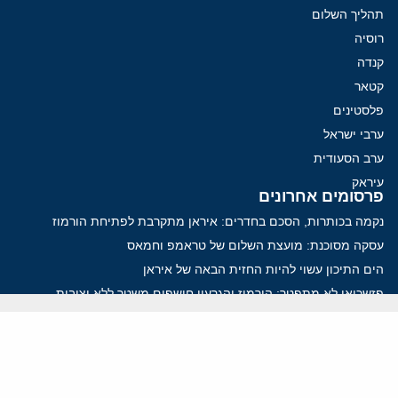
תהליך השלום
רוסיה
קנדה
קטאר
פלסטינים
ערבי ישראל
ערב הסעודית
עיראק
פרסומים אחרונים
נקמה בכותרות, הסכם בחדרים: איראן מתקרבת לפתיחת הורמוז
עסקה מסוכנת: מועצת השלום של טראמפ וחמאס
הים התיכון עשוי להיות החזית הבאה של איראן
פזשכיאן לא מתפטר: הורמוז והגרעין חושפים משטר ללא יציבות
איראן מציבה תנאים לשיחות: הורמוז תחילה, הגרעין רק בהמשך
ווידאו
YouTube
ארכיון שמע