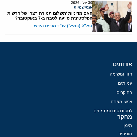
30 יולי, 2026
אנטישמיות
האם מדיניות 'תשלום תמורת רצח' של הרשות
הפלסטינית סייעה לטבח ב-7 באוקטובר?
סא"ל (במיל') עו"ד מוריס הירש
אודותינו
חזון ומשימה
עמיתים
החוקרים
אנשי מפתח
לסטודנטים ומתמחים
מחקר
תימן
תוניסיה