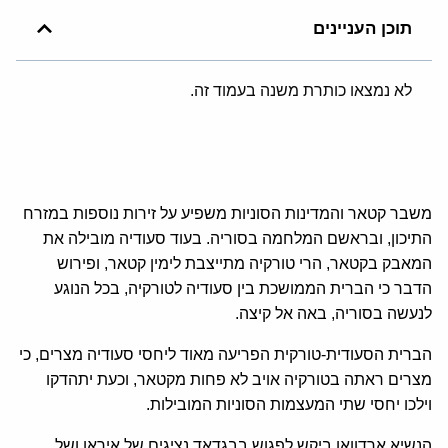
תוכן העניינים
לא נמצאו כותרת משנה בעמוד זה.
משבר קטאר והמדינות הסוניות משפיע על זירות נוספות במזרח
התיכון, ובראשם המלחמה בסוריה. בעוד סעודיה מובילה את
המאבק בקטאר, הרי טורקיה מתייצבת לימין קטאר, ופירוש
הדבר כי הברית הממושכת בין סעודיה לטורקיה, בכל הנוגע
לנעשה
בסוריה, באה אל קיצה.
הברית הסעודית-טורקית הפריעה מאוד ליחסי סעודיה מצרים, כי
מצרים ראתה בטורקיה אויב לא פחות מקטאר, וכעת יתהדקו
וילכו יחסי שתי המעצמות הסוניות המובילות.
הנשיא ארדוואן ביקש לפגוש בבגדאד נציגים של איראן ושל