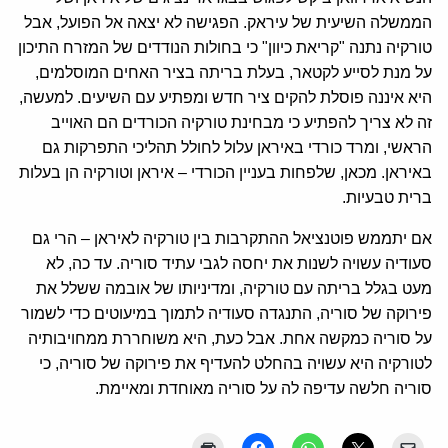
הממשלה השיעית של עיראק. הפגישה לא יצאה אל הפועל, אבל
טורקיה נתנה "קריאת כיוון" כי בחולות הנודדים של המזרח התיכון
על מנת לסייע לקטאר, בעלת בריתה בציר האחים המוסלמים,
היא איננה פוסלת להקים ציר חדש ומפתיע עם השיעים. למעשה,
זה לא צריך להפתיע כי מבחינת טורקיה הכורדים הם האוייב
הראשי, ומרד כורדי באיראן עלול לחולל תהליכי התפרקות גם
באיראן. מכאן, שלפחות בעניין הכורדי – איראן וטורקיה הן בעלות
ברית טבעיות.
אם יתממש פוטנציאל ההתקרבות בין טורקיה לאיראן – הרי גם
סעודיה עשויה לשנות את יחסה לגבי עתיד סוריה. עד כה, לא
מעט בגלל בריתה עם טורקיה, ומדיניותו של אובמה ששלל את
פירוקה של סוריה, התנגדה סעודיה לתמוך במיעוטים כדי לשמור
על סוריה כמקשה אחת. אבל כעת, היא משוחררת ממחויבותיה
לטורקיה היא עשויה בהחלט להעדיף את פירוקה של סוריה, כי
סוריה חלשה עדיפה לה על סוריה מאוחדת ומאיימת.