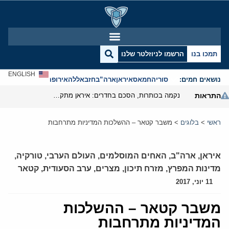
תמכו בנו
הרשמו לניוזלטר שלנו
ENGLISH
נושאים חמים:
סוריה
חמאס
איראן
ארה”ב
חזבאללה
אירופה
אנטישמיות
התראות
נקמה בכותרות, הסכם בחדרים: איראן מתקרבת לפתיחת הורמוז
ראשי
>
בלוגים
>
משבר קטאר – ההשלכות המדיניות מתרחבות
איראן
,
ארה"ב
,
האחים המוסלמים
,
העולם הערבי
,
טורקיה
,
מדינות המפרץ
,
מזרח תיכון
,
מצרים
,
ערב הסעודית
,
קטאר
11 יוני, 2017
משבר קטאר – ההשלכות
המדיניות מתרחבות