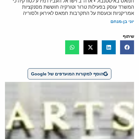
חמאס באיסטנבול • ארה"ב וישראל העבירו מידע לטורקיה כי
המשרד עוסק בפעילות טרור וטורקיה חוששת מסנקציות
אמריקניות וכועסת על התקרבות חמאס לאיראן ולסוריה
יוני בן-מנחם
שיתוף
הוסף למקורות המועדפים של Google