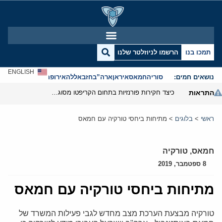
תמכו בנו
הרשמו לניוזלטר שלנו
ENGLISH
נושאים חמים:
סוריה
חמאס
איראן
ארה”ב
חזבאללה
אירופה
אנטישמיות
התראות
כיצד חקירות פורנזיות בתחום הקריפטו מסוגלות לפרק את המערך הפיננסי של משמרות המהפכה
ראשי
>
בלוגים
>
מתיחות ביחסי טורקיה עם חמאס
חמאס
,
טורקיה
8 ספטמבר, 2019
מתיחות ביחסי טורקיה עם חמאס
טורקיה מבצעת הערכת מצב מחדש לגבי פעילות המשרד של