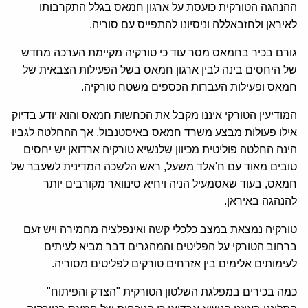
ההנהגה הטורקית כועסת על ארגון חמאס בגלל התקרבותו
לאיראן ולחזבאללה וניסיונו להתפייס עם סוריה.
גורם בכיר בחמאס מסר עוד כי טורקיה מקיימת הערכה מחדש
של היחסים בינה לבין ארגון חמאס בשל הפעילות הצבאית של
חמאס ופעילות העברות הכספים משטח טורקיה.
המודיעין הטורקי איננו מקבל את הכחשות חמאס והוא יודע בדיוק
אילו פעולות מבצע משרד חמאס באיסטנבול, אך ההחלטה לגביו
הינה החלטה פוליטית מכיוון שלנשיא טורקיה ארדואן יש יחסים
טובים מאוד עם ח'אלד משעל, ראש הלשכה המדינית לשעבר של
חמאס, בעוד שאסמעיל הניה ויחיא סינוואר מקורבים יותר
להנהגה באיראן.
טורקיה נמצאת במצב כלכלי קשה ואינפלציה מחמירה ויש זעם
ברחוב הטורקי על הפליטים והמהגרים דבר מביא לעיתים
לעימותים אלימים בין אזרחים טורקים לפליטים מסוריה.
כמה בכירים במפלגת השלטון הטורקית "הצדק והפיתוח"