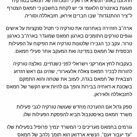
התלוננו באוזני הנשיא ארדואן כי הנוכחות של חמאס בטורקיה
פוגעת באינטרס הלאומי וכי יש לקחת בחשבון כי חמאס הצטרף
ל"ציר ההתנגדות" שבו חברים איראן, חזבאללה וסוריה.
ארה"ב הזהירה באחרונה את טורקיה כי תטיל סנקציות על אישים
וגופים טורקים התומכים בארגון חמאס שמוגדר בארה"ב כארגון
טרור, עקב כך הגבירו שלטונות טורקיה את הפיקוח על הפעילות
הכספית של חמאס במדינה ואת המעקב אחר פעילי חמאס.
בעקבות לחץ אמריקני וישראלי לפני כשנתיים, נאלצה טורקיה
להורות לבכיר חמאס צאלח אלעארורי, שהינו גם ראש הזרוע
הצבאית של חמאס בגדה, לעזוב את שטחה והוא התמקם
בשכונת א-דאחיה בבירות והפך גם להיות איש הקשר של חמאס
לחזבאללה ולאיראן.
ספק גדול אם ההערכה מחדש שעושה טורקיה לגבי פעילות
משרד חמאס באיסטנבול תביא להפסקת הפעילות שלו.
גורמים בחמאס מעריכים כי המשרד ינמיך פרופיל בפעילות שלו
"עד יעבור זעם". הנשיא ארדואן הוא תומך נלהב של חמאס