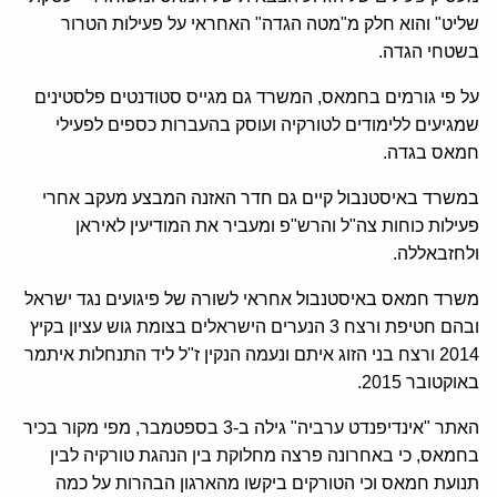
שליט" והוא חלק מ"מטה הגדה" האחראי על פעילות הטרור
בשטחי הגדה.
על פי גורמים בחמאס, המשרד גם מגייס סטודנטים פלסטינים
שמגיעים ללימודים לטורקיה ועוסק בהעברות כספים לפעילי
חמאס בגדה.
במשרד באיסטנבול קיים גם חדר האזנה המבצע מעקב אחרי
פעילות כוחות צה"ל והרש"פ ומעביר את המודיעין לאיראן
ולחזבאללה.
משרד חמאס באיסטנבול אחראי לשורה של פיגועים נגד ישראל
ובהם חטיפת ורצח 3 הנערים הישראלים בצומת גוש עציון בקיץ
2014 ורצח בני הזוג איתם ונעמה הנקין ז"ל ליד התנחלות איתמר
באוקטובר 2015.
האתר "אינדיפנדט ערביה" גילה ב-3 בספטמבר, מפי מקור בכיר
בחמאס, כי באחרונה פרצה מחלוקת בין הנהגת טורקיה לבין
תנועת חמאס וכי הטורקים ביקשו מהארגון הבהרות על כמה