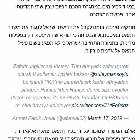
בניגוד לסיכומים במסגרת הסכם הפיוס שבין שתי המדינות
אחרי פרשת המרמרה.
טורקיה סירבה בזמנו לקבל את דרישת ישראל לסגור את משרד
חמאס באיסטנבול והבטיחה כי תוודא שהוא יעסוק רק בפעילות
מדינית, בתמורה התחייבה ישראל כי לא תפגע בשום פעיל
חמאס על אדמת טורקיה.
Zaferin İngilizcesi Victory. Tüm dünyada zafer işareti
olarak V kullanılır. İçişleri bakanı
@suleymansoylu
bu işareti PKK’nın zannedecek kadar dünyadan
bihaber. Hamas lideri Haniye de mi, size övgüler
düzen bu gazeteci de mi PKKlı. Erdoğan bir PKKlının
mı elini havaya kaldırıyor
pic.twitter.com/J1tfFb0sqz
March 17, 2019
— Ahmet Faruk Ünsal (@afunsal02)
אולם, המשרד שמוכוון על ידי בכיר חמאס, צאלח אלעארורי,
מעסיק פעילים של הזרוע הצבאית של חמאס ומשוחררי "עסקת