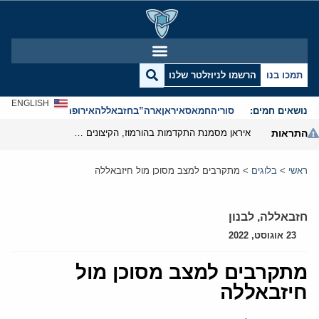
תמכו בנו
הרשמו לניוזלטר שלנו
ENGLISH
נושאים חמים:
סוריה
חמאס
איראן
ארה”ב
חזבאללה
אירופה
אנטישמיות
התראות
איראן מסמנת התקדמות בהורמוז, הקיצונים מנסים לבלום
ראשי
>
בלוגים
>
מתקרבים למצב מסוכן מול חיזבאללה
חזבאללה
,
לבנון
23 אוגוסט, 2022
מתקרבים למצב מסוכן מול
חיזבאללה