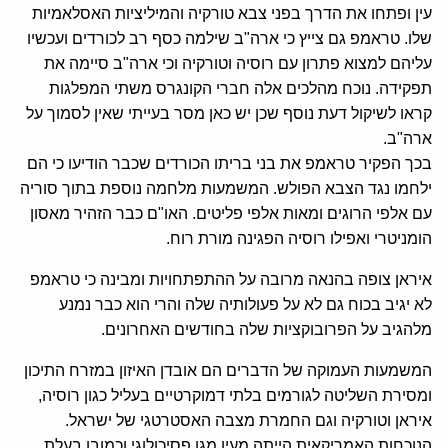
עין ופתחו את הדרך בפני צבא טורקיה והמיליציות האסלאמיות
שלו. טראמפ גם צייץ כי ארה"ב שילמה כסף רב לכורדים ועכשיו
עליהם למצוא פתרון עם רוסיה וטורקיה וכי ארה"ב סיימה את
תפקידה. נוכח מהלכים אלה חברי הקונגרס משתי המפלגות
קראו לשיקול דעת נוסף שכן יש כאן מסר בעייתי שאין לסמוך על
ארה"ב.
בכך הפקיר טראמפ את בני בריתו הכורדים שכבר הודיעו כי הם
ילחמו נגד הצבא הפולש. המשמעות מלחמה נוספת בתוך סוריה
עם אלפי הרוגים ומאות אלפי פליטים. האו"ם כבר הזהיר מאסון
הומניטרי ואפילו רוסיה הפגינה מורת רוח.
איראן צופה בהנאה מרובה על ההתפתחויות ומבינה כי טראמפ
לא יגיב בכוח גם לא על פעולותיה שלה והרי הוא כבר נמנע
מלהגיב על הפרובוקציות שלה בחודשים האחרונים.
המשמעות העמוקה של הדברים הם אובדן האיזון במזרח התיכון
ומסירת השליטה לגורמים בלתי דמוקרטיים בעליל כגון רוסיה,
איראן וטורקיה וגם החמרת מצבה האסטרטגי של ישראל.
הנוכחות האמריקאית הייתה מעין מגן פסיכולוגי וכמובן בעלת