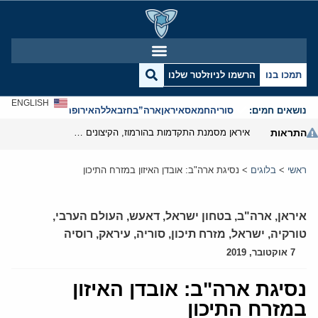
תמכו בנו
הרשמו לניוזלטר שלנו
ENGLISH
נושאים חמים:
סוריה
חמאס
איראן
ארה”ב
חזבאללה
אירופה
אנטישמיות
התראות
איראן מסמנת התקדמות בהורמוז, הקיצונים מנסים לבלום
ראשי
>
בלוגים
>
נסיגת ארה"ב: אובדן האיזון במזרח התיכון
איראן
,
ארה"ב
,
בטחון ישראל
,
דאעש
,
העולם הערבי
,
טורקיה
,
ישראל
,
מזרח תיכון
,
סוריה
,
עיראק
,
רוסיה
7 אוקטובר, 2019
נסיגת ארה"ב: אובדן האיזון
במזרח התיכון