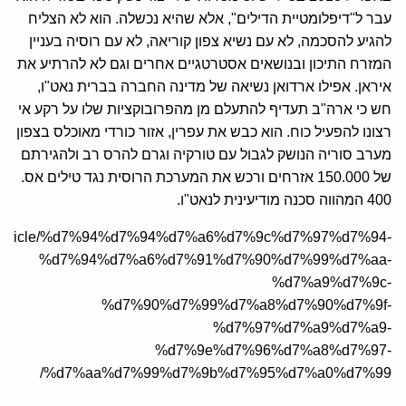
עבר ל"דיפלומטיית הדילים", אלא שהיא נכשלה. הוא לא הצליח
להגיע להסכמה, לא עם נשיא צפון קוריאה, לא עם רוסיה בעניין
המזרח התיכון ובנושאים אסטרטגיים אחרים וגם לא להרתיע את
איראן. אפילו ארדואן נשיאה של מדינה החברה בברית נאט"ו,
חש כי ארה"ב תעדיף להתעלם מן מהפרובוקציות שלו על רקע אי
רצונו להפעיל כוח. הוא כבש את עפרין, אזור כורדי מאוכלס בצפון
מערב סוריה הנושק לגבול עם טורקיה וגרם להרס רב ולהגירתם
של 150.000 אזרחים ורכש את המערכת הרוסית נגד טילים אס.
400 המהווה סכנה מודיעינית לנאט"ו.
a.org/article/%d7%94%d7%94%d7%a6%d7%9c%d7%97%d7%94-
%d7%94%d7%a6%d7%91%d7%90%d7%99%d7%aa-
%d7%a9%d7%9c-
%d7%90%d7%99%d7%a8%d7%90%d7%9f-
%d7%97%d7%a9%d7%a9-
%d7%9e%d7%96%d7%a8%d7%97-
%d7%aa%d7%99%d7%9b%d7%95%d7%a0%d7%99/