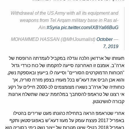
Withdrawal of the US Army with all its equipment and
weapons from Tel Arqam military base in Ras al-
Ain.
#Syria
pic.twitter.com/iXBYa66BuG
October
— MOHAMMED HASSAN (@MHJournalist)
7, 2019
תעוזתו של ארדואן הלכה וגדלה במקביל לעמדתה הרופסת של
ארה"ב. אומנם זו האחרונה סייעה להקמתו של כוח כורדי גדול
"הכוחות הדמוקרטים הסוריים" וסייעה לו בייעוץ ובאספקת נשק,
והוא אכן הביס את דעא"ש בכל מעוזיו בצפון מזרח סוריה, אך
כוחותיה של ארה"ב נשארו מצומצמים לכ-2000 חיילים על רקע
אי רצונו של טראמפ להסתבך במלחמת יבשה שתשלח ארונות
קבורה לוושינגטון.
אחרי שטראמפ הראה בתחילת כהונתו מעט שרירים בהטילו
באפריל 2017 פצצת עומק על מעוז דעא"ש באפגניסטאן ותקף
באפריל 2018 בטילי שיוט מטרות של ייצור נשק כימי בסוריה הוא