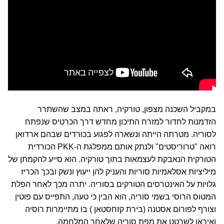
במקביל השכנה מצפון, טורקיה, ראתה במצב שהשתרר
הזדמנות לחדור למזרח התיכון מחדש דרך הכרטיס שנפתח
לסוריה. מטרתה הייתה ונשארה לפגוע בכורדים שבהם ארדואן
רואה "טרוריסטים" ולנתק אותם ממפלגת ה-PKK הכורדית
הטורקית הנאבקת לעצמאות בתוך טורקיה. הוא סייע להקמתן של
מיליציות אסלאמיות סוריות והעניק להן ייעוץ ונשק ובכך הכריז
גלויות על האינטרסים הטורקים בסוריה. יתרה מכך לאחר הפלת
המטוס הרוסי בשמי סוריה, הוא הבין כי טעה, התפייס עם פוטין
וצורף לפורום אסטנה (בירת קזחסטאן ) בו מתיימרות רוסיה
ואיראן לשרטט את מפת סוריה שלאחר המלחמה.