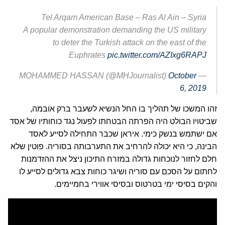
Tel Arqam American Base – Ras Al Ain – Syria
A popular demonstration demanding the US military
to deter the Turkish attack on the east of the
Euphrates
pic.twitter.com/AZIxg6RAPJ
October
— MOHAMMED HASSAN (@MHJournalist)
6, 2019
זהו המשכו של תהליך בו החל הנשיא לשעבר ברק אובמה,
שביטויו הבולט היה הפרתה הבטחתו לפעול נגד כוחותיו של אסד
אם ישתמש בנשק כימי. איראן שכבר התחילה לסייע לאסד
הבינה, כי היא יכולה להרחיב את התערבותה בסוריה. פוטין שלא
חלם לחזור לנוכחות גדולה במזרח התיכון ניצל את ההזדמנות
לחתום על הסכם עם סוריה ושיגר כוחות צבא גדולים לסייע לו
והקים בסיסי ימי בטרטוס ובסיסי אווירי בחמיימים.