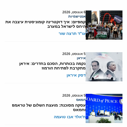
6 אוגוסט, 2026
אנטישמיות
קמפיזם: איך דוקטרינה קומוניסטית עיצבה את
היחס לישראל במערב
עו"ד תרצה שור
5 אוגוסט, 2026
איראן
נקמה בכותרות, הסכם בחדרים: איראן
מתקרבת לפתיחת הורמוז
דסק איראן
5 אוגוסט, 2026
חמאס
עסקה מסוכנת: מועצת השלום של טראמפ
וחמאס
ח'אלד אבו טועמה