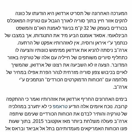
המערכה האחרונה של תסריט ארדואן היא הודעתו על כוונה
להקים אזור חיץ בתוך סוריה לאורך הגבול עם טורקיה המאוכלס
בכורדים בעומק של 32 ק"מ בניגוד לאמנת האו"ם והמשפט
הבינלאומי. אסאד אומנם הביע מיד את התנגדותו, אך במצבו של
כנתמך ע"י איראן ורוסיה, אין לאזהרותיו אפקט של הרתעה.
ארה"ב ניסתה להניא את ארדואן ממימוש כוונותיו והציעה לו
כתחליף סיורים משותפים של חייליה עם אלה של טורקיה באזור
המדובר. הצעה זו לא השביעה את רצונו של ארדואן, שהמשיך
לאיים בכיבוש צפון סוריה מזרחית לנהר הפרת אפילו במחיר של
מלחמה עם "הכוחות הדמוקרטים הכורדים" הנתמכים ע"י
ארה"ב.
בימים האחרונים החריף ארדואן את אזהרותיו ואמר כי ההתקפה
קרובה. נוכח איומים אלה הודיע
טראמפ
כי לא יתערב במהלכיה
של טורקיה והותיר לבדם את הכוחות הכורדיים שעימם שיתפה
ארה"ב פעולה מוצלחת ביותר מאז אוקטובר 2015. בתוך שעות
פונו הכוחות האמריקאים מעמדותיהם בתל אל אביאד ובראס אל