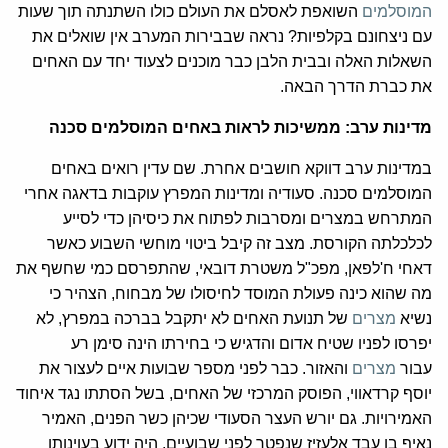
המוסלמים
השואפת לאסלם את העולם כולו השתנתה תוך שעות
עם ניצחונם בקלפיות? נראה שבבירות המערב אין שואלים את
השאלות האלה ובבית הלבן כבר מוכנים לצעוד יחד עם האחים
את כברת הדרך הבאה.
מדינות ערב: ממשיכות לראות באחים המוסלמים סכנה
במדינות ערב דווקא חושבים אחרת. שם עדין רואים באחים
המוסלמים סכנה. סעודיה ומדינות המפרץ עוקבות בדאגה אחרי
המתרחש במצרים ומסרבות לפתוח את כיסיהן כדי לסייע
לכלכלתה הקורסת. מצב זה קיבל ביטוי מוחשי השבוע כאשר
דאחי ח'לפאן, מפכ"ל משטרת דובאי, שהתפרסם כמי שחשף את
מה שהוא כינה פעולת המוסד לחיסולו של מבחוח, הצהיר כי
נשיא
מצרים
של תנועת האחים לא יתקבל בברכה במפרץ, לא
יפרסו לפניו שטיח אדום והדגיש כי בחירתו הינה סימן רע
עבור
מצרים
והאזור. כבר לפני מספר שבועות איים לעצור את
יוסף קרדאווי, הפוסק המרכזי של האחים, בשל הסתתו נגד איחוד
האמירויות. גם יורש העצר הסעודי שכיהן כשר הפנים, האמיר
נאיף בן עבד אלעזיז שנפטר לפני שבועיים, היה ידוע בעוינותו