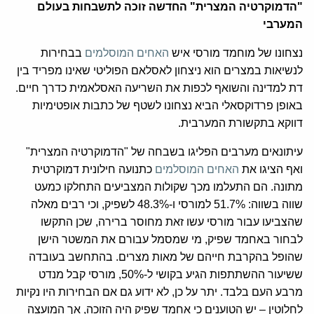
"הדמוקרטיה המצרית" החדשה זוכה לתשבחות בעולם
המערבי
נצחונו של מוחמד מורסי איש
האחים המוסלמים
בבחירות
לנשיאות במצרים הוא ניצחון לאסלאם הפוליטי שאינו מפריד בין
דת למדינה והשואף לכפות את השריעה האסלאמית כדרך חיים.
באופן פרדוקסאלי הביא נצחונו לשטף של כתבות אופטימיות
דווקא בתקשורת המערבית.
עיתונאים מערבים הפליגו בשבחה של "הדמוקרטיה המצרית"
ואף הציגו את
האחים המוסלמים
כתנועה חילונית דמוקרטית
מתונה. הם התעלמו מכך שקולות המצביעים התחלקו כמעט
שווה בשווה: 51.7% למורסי ו-48.3% לשפיק, וכי רבים מאלה
שהצביעו עבור מורסי עשו זאת מחוסר ברירה, שכן התקשו
לבחור באחמד שפיק, מי שמסמל עבורם את המשטר הישן
שהופל בהקרבת חייהם של מאות מצרים. בהתחשב בעובדה
ששיעור ההשתתפות הגיע בקושי ל-50%, מורסי קבל מנדט
מרבע העם בלבד. יתר על כן, לא ידוע גם אם הבחירות היו נקיות
לחלוטין – יש הטוענים כי אחמד שפיק היה הזוכה, אך המועצה