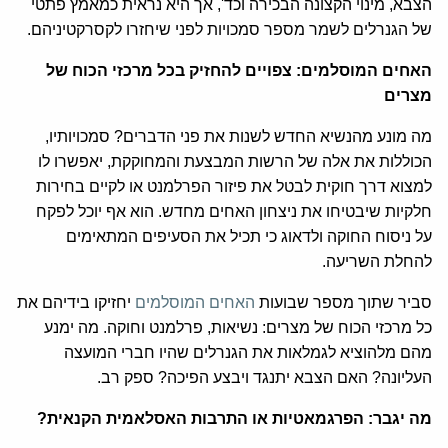
הצבא, מינוי הקצונה הבכירה וכד', אך היא נראית כמאמץ פתטי
של הגנרלים לשמר מספר סמכויות לפני שיחזרו לקסרקטיניהם.
האחים המוסלמים: צפויים להחזיק בכל מרכזי הכוח של
מצרים
מה מונע מהנשיא החדש לשנות את פני הדברים? סמכויותיו,
הכוללות את אלה של הרשות המבצעת והמחוקקת, יאפשרו לו
למצוא דרך חוקית לבטל את פיזור הפרלמנט או לקיים בחירות
חלקיות שיבטיחו את ניצחון האחים מחדש. הוא אף יוכל לפקח
על ניסוח החוקה ולדאוג כי תכיל את הסעיפים המתאימים
להחלת השריעה.
סביר שתוך מספר שבועות
האחים המוסלמים
יחזיקו בידיהם את
כל מרכזי הכוח של מצרים: נשיאות, פרלמנט וחוקה. מה ימנע
מהם מלהוציא לגמלאות את הגנרלים שהיו חברי המועצה
העליונה? האם הצבא יתנגד ויבצע הפיכה? ספק רב.
מה יגבר: הפרגמאטיות או התרבות האסלאמית הקנאית?