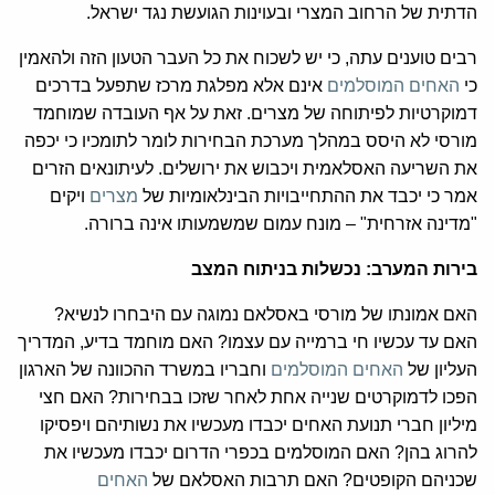
הדתית של הרחוב המצרי ובעוינות הגועשת נגד ישראל.
רבים טוענים עתה, כי יש לשכוח את כל העבר הטעון הזה ולהאמין
כי
האחים המוסלמים
אינם אלא מפלגת מרכז שתפעל בדרכים
דמוקרטיות לפיתוחה של מצרים. זאת על אף העובדה שמוחמד
מורסי לא היסס במהלך מערכת הבחירות לומר לתומכיו כי יכפה
את השריעה האסלאמית ויכבוש את ירושלים. לעיתונאים הזרים
אמר כי יכבד את ההתחייבויות הבינלאומיות של
מצרים
ויקים
"מדינה אזרחית" – מונח עמום שמשמעותו אינה ברורה.
בירות המערב: נכשלות בניתוח המצב
האם אמונתו של מורסי באסלאם נמוגה עם היבחרו לנשיא?
האם עד עכשיו חי ברמייה עם עצמו? האם מוחמד בדיע, המדריך
העליון של
האחים המוסלמים
וחבריו במשרד ההכוונה של הארגון
הפכו לדמוקרטים שנייה אחת לאחר שזכו בבחירות? האם חצי
מיליון חברי תנועת האחים יכבדו מעכשיו את נשותיהם ויפסיקו
להרוג בהן? האם המוסלמים בכפרי הדרום יכבדו מעכשיו את
שכניהם הקופטים? האם תרבות האסלאם של
האחים