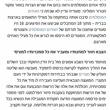
כלפי אחים המוסלמים וראה בהם את שורש הצרות באזור ומקור
הטרור הפוליטי. סעודיה עדיין לא שכחה כי
האחים
המוסלמים
סיבכו אותה במתקפה על מגדלי התאומים בארצות
בברית – מתוך 18 המחבלים שביצעו את הפיגועים, 16 היו
סעודים שחונכו על תורתם של
האחים המוסלמים
והצטרפו
לאלקאעידה. הסעודים לא היססו אז לגרש את כל פעילי האחים
מארצם.
הצבא חוזר למחנותיו ומעביר את כל סמכויותיו למורסי
מוחמד מורסי נשבע אמונים מול בית הדין החוקתי ובכך השלים
את ההליך החוקתי לקראת כניסתו לתפקיד. מעכשיו הוא שליטה
העליון של
מצרים
שנבחר בבחירות דמוקרטיות על ידי העם
המצרי. המועצה הצבאית העליונה העבירה לו מיד את כל
סמכויותיה, הכוללות את אלה של הרשות המבצעת וגם את אלה
של את הרשות המחוקקת בעקבות פיזור הפרלמנט. לפני מספר
ימים פרסמה המועצה הודעה חוקתית המגבילה את הנשיא בכל
הנוגע לענייני ביטחון וצבא כגון הכרזת מלחמה, קביעת תקציב