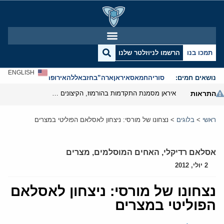
תמכו בנו
הרשמו לניוזלטר שלנו
ENGLISH
נושאים חמים:
סוריה
חמאס
איראן
ארה”ב
חזבאללה
אירופה
אנטישמיות
התראות
איראן מסמנת התקדמות בהורמוז, הקיצונים מנסים לבלום
ראשי
>
בלוגים
>
נצחונו של מורסי: ניצחון לאסלאם הפוליטי במצרים
אסלאם רדיקלי
,
האחים המוסלמים
,
מצרים
2 יולי, 2012
נצחונו של מורסי: ניצחון לאסלאם
הפוליטי במצרים