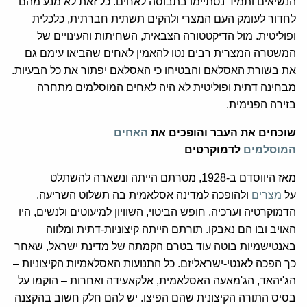
הנשיאים ותמיד נסתיימו בתבוסה לאחים. כל זאת לא מנע מהם
לחדור לעומק העם המצרי ולהקים תשתית חברתית, כלכלית
ופוליטית. מול הדיקטטורה הצבאית, השחיתות והעינויים של
המשטרה המצרית רבים נטו להאמין לאחים שהביאו עימם גם
את בשורת האסלאם והבטיחו כי האסלאם יפתור את כל הבעיות.
מבחינה דתית ופוליטית לא היה לאחים המוסלמים מתחרה
בזירה הפנימית.
שוכחים את העבר והופכים את
האחים
המוסלמים
לדמוקרטים
מאז היווסדם ב-1928, מטרתם הייתה ונשארה להשתלט
על
מצרים
ולהופכה למדינה אסלאמית בה תשלוט השריעה.
הדמוקרטיה וערכיה, חופש הביטוי, השוויון למיעוטים ולנשים, היו
האויב ובו הם נאבקו. תורתם הייתה קיצוניות-דתית ומלווה
באנטישמיות בוטה עוד בטרם הקמתה של מדינת ישראל, שאחר
כך הפכה לאנטי-ישראליזם. כל התנועות האסלאמיות הקיצוניות –
הג'יהאד, הג'מאעה האסלאמית, אלקאעידה ואחרות – הוקמו על
בסיס התורה הקיצונית שהם הפיצו. יש להם חלק חשוב בהקצנה