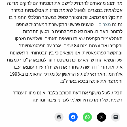
מה ימנע מהאחים להתחיל ליישם את תוכניותיהם להקים מדינה
אסלאמית במצרים ולפעול להקמת מדינות אסלאמיות במזרח
התיכון? הפרגמאטיות והצורך לטפל במשבר הכלכלי החמור בו
נתונה
מצרים
– טוענים פרשני התקשורת המערבית שהפכו
לתומכי האחים. האם לא סביר להניח כי מטען התרבות
האסלאמית הקנאית שאותו נושאים האחים, ושלמענו נאבקו
והקריבו את עצמם מזה 84 שנים, יגבר על הפרגמאטיות?
ובהקשר לפרגמאטיות, אנו מוצאים כי בין הבטחותיו הראשונות
של הנשיא החדש היא עריכת משפט חוזר למובארק "כדי למצות
אתו את הדין" ודרישה לשחרר את השייח' העיוור עומאר עבד
אלרחמן, האחראי לפיגוע הראשון על מגדלי התאומים ב-1993
והמרצה את עונשו בכלא בארה"ב.
הבלוג לעיל משקף את דעת הכותב בלבד ואיננו מהווה עמדה
רשמית של המרכז הירושלמי לענייני ציבור ומדינה