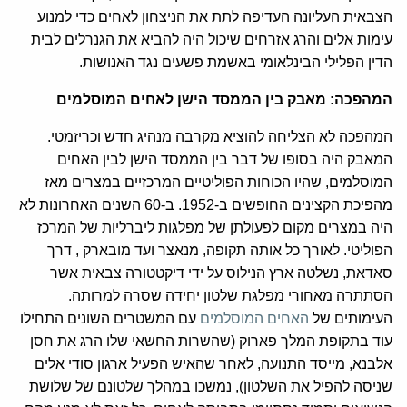
הצבאית העליונה העדיפה לתת את הניצחון לאחים כדי למנוע
עימות אלים והרג אזרחים שיכול היה להביא את הגנרלים לבית
הדין הפלילי הבינלאומי באשמת פשעים נגד האנושות.
המהפכה: מאבק בין הממסד הישן לאחים המוסלמים
המהפכה לא הצליחה להוציא מקרבה מנהיג חדש וכריזמטי.
המאבק היה בסופו של דבר בין הממסד הישן לבין האחים
המוסלמים, שהיו הכוחות הפוליטיים המרכזיים במצרים מאז
מהפיכת הקצינים החופשים ב-1952. ב-60 השנים האחרונות לא
היה במצרים מקום לפעולתן של מפלגות ליברליות של המרכז
הפוליטי. לאורך כל אותה תקופה, מנאצר ועד מובארק , דרך
סאדאת, נשלטה ארץ הנילוס על ידי דיקטטורה צבאית אשר
הסתתרה מאחורי מפלגת שלטון יחידה שסרה למרותה.
העימותים של
האחים המוסלמים
עם המשטרים השונים התחילו
עוד בתקופת המלך פארוק (שהשרות החשאי שלו הרג את חסן
אלבנא, מייסד התנועה, לאחר שהאיש הפעיל ארגון סודי אלים
שניסה להפיל את השלטון), נמשכו במהלך שלטונם של שלושת