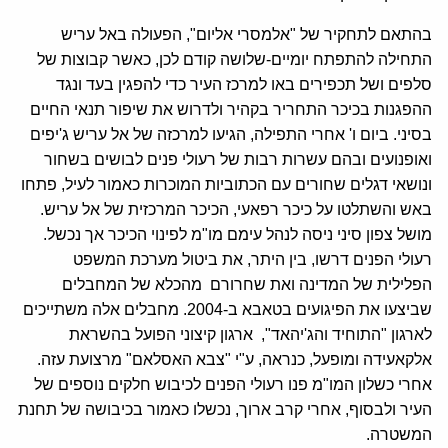
בהתאם לתחקיר של "אלמסרי אליום", הפעולה באל עריש
התחילה להתפתח יומיים-שלושה קודם לכן, כאשר קבוצות של
סלפים ושל תכפירים באו למרכז העיר כדי להפגין בעד ונגד
ההפגנות בכיכר התחריר בקהיר ולדרוש את שיפור תנאי החיים
בסיני. ביום ו' אחרי התפילה, הגיעו למרכזה של אל עריש ג'יפים
ואופנועים ובהם עשרות רבות של רעולי פנים לבושים בשחור
ונושאי דגלים שחורים עם הכתוביות המוכרות כאמור לעיל, פתחו
באש והשתלטו על כיכר רפאעי, הכיכר המרכזית של אל עריש.
מושל צפון סיני ניסה לנהל עימם מו"מ לפינוי הכיכר אך נכשל.
רעולי הפנים דרשו, בין היתר, את ביטול מערכת המשפט
הפלילית של המדינה ואת שחרורם מהכלא של המחבלים
שביצעו את הפיגועים בטאבא ב-2004. מחבלים אלה משתייכים
לארגון "התוחיד והג'יהאד", ארגון קיצוני הפועל בהשראת
אלקאעידה ומופעל, כנראה, ע"י "צבא האסלאם" מרצועת עזה.
אחרי כשלון המו"מ פנו רעולי הפנים לכיבוש חלקים נוספים של
העיר ולבסוף, אחרי קרב ארוך, נכשלו כאמור בכיבושה של תחנת
המשטרה.