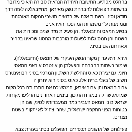
בהחלט מפתיע. התשובה היחידה הנראית סבירה היא כי מדובר
ברשתות הפועלות להברחת נשק מאיראן ומחיזבאללה לעזה דרך
סודאן וסיני. רשתות אלה של בדואים תושבי המקום מאורגנות
וממומנות ע"י משמרות המהפכה האיראנים
בסיוע חמאס וחיזבאללה. הן פעילות מזה שנים ומכירות את
השטח והן המסוגלות לפעולות מורכבות מהסוג שראינו בקהיר
ולאחרונה גם בסיני.
איראן היא עדיין מקור הנשק העיקרי של חמאס (וחיזבאללה).
שימור רשתות ההברחה והפעלתן הן אינטרס איראני-חמאסי
חיוני. גם יצירת כאוס והחלשת השלטון המרכזי בסיני הם אינטרס
חשוב של בעלי ברית אלו. כאוס בסיני הוא יתרון הן
עבור חמאס והן עבור איראן, הממשיכה את חתרנותה בכל מקום
שמתאפשר לה במזרח התיכון. בימים האחרונים הדליפו מקורות
ישראלים כי חמאס העביר כמה ממעבדותיו לסיני, שם הן
בטוחות מפני התקפה ישראלית, שהרי צה"ל לא יתקוף בשטח
מצרים.
פעילותם של ארגונים תכפירים, הפועלים בסיני בעזרת צבא