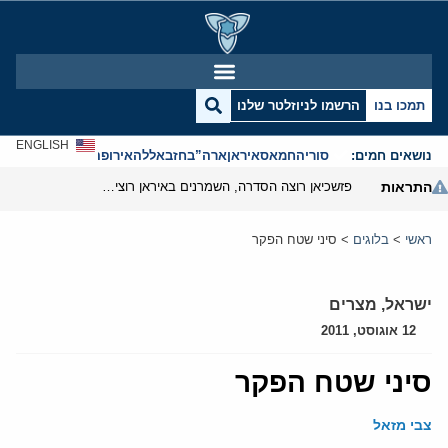
תמכו בנו
הרשמו לניוזלטר שלנו
ENGLISH
נושאים חמים:
סוריה
חמאס
איראן
ארה”ב
חזבאללה
אירופה
אנטישמיות
התראות
פזשכיאן רוצה הסדרה, השמרנים באיראן רוצים מנוף לחץ בהורמוז
ראשי
>
בלוגים
>
סיני שטח הפקר
ישראל
,
מצרים
12 אוגוסט, 2011
סיני שטח הפקר
צבי מזאל