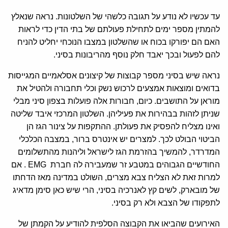
עד עכשיו לא נודע על תגובה כלשהי של השלטונות. נראה שנאלץ
להמתין מספר ימים לתחילת פעולתם של בתי הדין כדי לראות
האם הם יפורקו בכוח או שהשלטון במצבו הנוכחי יחליט להניח
להם לפעול ובכך יאבד חלק נוסף מהריבונות בסיני.
נראה שיש בסיני מספר קבוצות של קיצונים אסלאמיים המגייסות
בדואים ומוצאות אמצעים לרכוש נשק וכלי תחבורה ולהטיל את
מוראן על התושבים. כיום, חבורות אלה פועלות בצפון סיני מבלי
שניתן לזהות בבהירות את פעיליהן. השלטון המרכזי איבד שליטה
ואינו מצליח להפסיק את פעולתן. ההתקפות על צינור הגז הן
הביטוי הבולט לכך. למצרים יש אינטרס ברור, במצבה הכלכלי
המדרדר, להמשיך בהזרמת הגז לישראל וליהנות מהתשלומים
החודשיים הגבוהים במטבע זר שמעבירה לה חברת EMG . אם
למרות זאת לא הצליח צבא מצרים, השולט במדינה מאז הדחתו
של מובארק, לשים קץ לאנרכיה בסיני, הרי שיש כאן סימן מדאיג
לתפקודו של הצבא ולא רק בסיני.
האירועים שהביאו את הקבוצה הסלפית להודיע על הקמתן של