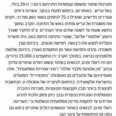
מערכות שיטור ומשפט עצמאיות התרחשו ביום ו', ה-29 ביולי,
באל עריש. באותו יום, בחמש לפנות בבוקר, עשרות ג'יפים
וטנדרים חדישים, שהכילו כ-75 לוחמים נושאי נשק מודרני, הקיפו
את משטרת אל עריש ופתחו באש על התחנה. הקרב נמשך
כתשע שעות עד לשעה שתים אחר הצהרים .ע"פ תחקיר שערך
היומון "אלמסרי אליום", שוטרי התחנה נלחמו בעוז, גילו תושייה
והצליחו למנוע את כיבושה. חמישה אנשים, ביניהם קצין
משטרה, נהרגו וחמישה עשר מן התוקפים נעצרו, ביניהם שלושה
פלסטינים כנראה. במהלך הקרב ירו התוקפים כ-15,000 כדורים.
הם היו רעולי פנים, לבושים בשחור ונשאו דגלים שחורים עליהן
נכתב "אין אלוהות מלבד אללה" ו"סיני אמירות אסלאמית". אלה
מאפייניהם של מחבלים מן האסכולה "התכפירית" הפועלים
בהשראת אלקאעידה. בהתאם לעיקריה של אסכולה זו, הנחשבת
לקיצונית ביותר מבין הקבוצות הקיצוניות, מוכרזת החברה
המוסלמית הנוכחית ככופרת ובכך ניתן פסק הלכתי להרוג
אזרחים עד להקמת מדינה אסלאמית הנשלטת ע"י השריעה.
רעולי פנים, לבושים בשחור הנושאים דגלים שחורים ביצעו גם
כמה מן ההתקפות על צינור הגז.