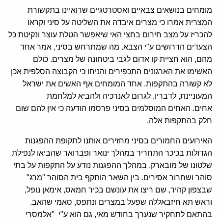
מומחים בנושאים צבאיים ואסטרטגיים שרואיינו בתקשורת
המצרית אמרו כי מצרים איבדה את השליטה על סיני וקראו
להכריז על מצב חירום בחצי האי שיאפשר הטלת עוצר ונקיטת כל
הצעדים הדרושים ע"י הצבא. מה שמתרחש בסיני, אמר אחד
מהם, הוא חציית קו אדום לגבי ביטחונה של מצרים. כולם
האשימו את הארגונים התכפירים והניחו כי הקבוצה הסלפית אכן
לא קשורה בהתקפות. אחד המומחים אף האשים את ישראל
המעוניינת, לדבריו, לגרום לאנרכיה ולהביא למלחמת
אחים. האחים המוסלמים בסיני פרסמו הודעה כי אין להם שום
חלק בהתקפות אלה.
האירועים החמורים בסיני מחזירים אותנו לתקופת ההפגנות
הגדולות בכיכר התחריר במהלך ינואר ופברואר שהביאו לנפילת
שלטונו של מובארק. במהלך ההפגנות נודע על התקפות על בתי
סוהר ושחרור אסירים. בין השאר הותקף בית הסוהר "מרג"
שבצפון קהיר, שם ריצו את עונשם בכיר חמאס, אימאן נופל,
וראש תא חיזבאללה שפעל במצרים ונתפס, סאמי שהאב.
בהתאם לתחקיר שנערך בחודש מאי, גם הוא ע"י "אלמסרי