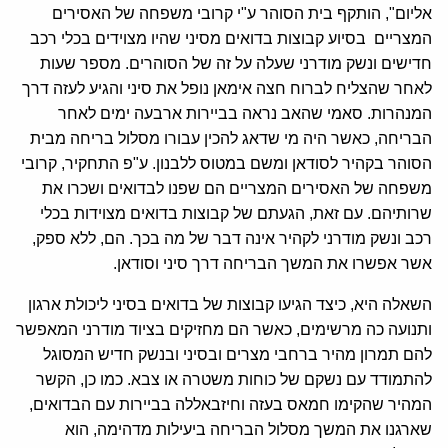
אליום", הותקף בית הסוהר ע"י קרובי משפחה של האסירים
המצריים בסיוע קבוצות בדואים מסיני שהיו מצוידים בכלי רכב
חדישים ונשק מודרני שעלה על זה של הסוהרים. מספר שעות
לאחר שהצליח לברוח חצה אימאן נופל את סיני והגיע לעזה דרך
המנהרות. סאמי שהאב נראה בביירות ארבעה ימים לאחר
הבריחה, כאשר היה מי שדאג להכין עבורו מסלול בריחה מבית
הסוהר בקהיר לסודאן ומשם במטוס ללבנון. ע"פ התחקיר, קרובי
משפחה של האסירים המצריים הם שפנו לבדואים ושכרו את
שרותיהם. עם זאת, הגעתם של קבוצות בדואים מצוידות בכלי
רכב ונשק מודרני לקהיר אינה דבר של מה בכך. הם, ללא ספק,
אשר אפשרו את המשך הבריחה דרך סיני וסודאן.
השאלה היא, כיצד הגיעו קבוצות של בדואים בסיני ליכולת ארגון
ותנועה כה מרשימים, כאשר הם מחזיקים בציוד מודרני המאפשר
להם תמרון מהיר ברחבי מצרים ובסיני ובנשק חדיש המסוגל
להתמודד עם נשקם של כוחות משטרה או צבא. כמו כן, הקשר
המהיר שהקימו חמאס בעזה וחיזבאללה בביירות עם הבדואים,
שארגנו את המשך מסלול הבריחה ביעילות מדהימה, הוא