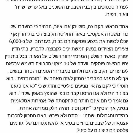
לפתור סכסוכים בין בני השבטים השוכנים באל עריש, שייח'
זואיד ורפיח.
אחד מראשי הקבוצה, סוליימן אבו איוב, הבהיר כי בהעדרו של
כוח משטרה אפקטיבי באזור החליטה הקבוצה כי בתי הדין אף
יוכלו לכפות את ביצוע פסיקותיהם בכוח, בעזרתם של כ-6,000
צעירים מצוידים בנשק המשתייכים לקבוצה. לדבריו, בתי הדין
יפורקו כאשר השלטון המרכזי יחזור וישלוט על האזור. בכל בית דין
יהיו חמישה פוסקים. וועדה של 10 מזקני הקבוצה תשמש ערכאה
לערעורים. הקבוצה גם תלחם במבריחי הסמים והסחר בנשים,
אך לא תפגע במבריחי המזון לעזה מאחר שזו "חובה דתית". הוא
הוסיף כי לקבוצה אין מניעים פוליטיים והדגיש כי "לא אנו פגענו
בצינור הגז ולא אנו הרסנו קברים כפי שהופץ באופן שקרי". הוא
גם אמר כי הם אינם חותרים להקמתה של אמירות אסלאמית
בסיני, אך הוסיף כי "ייתכן וסיני תהיה חלק ממדינה אחרת,
במידה והגבולות ישתנו" – סתם ולא פירש. האם התכוון להכרזת
עצמאות של שבטים בדויים בסיני או להשתלטותם של גורמים
פלסטינים קיצונים על סיני?