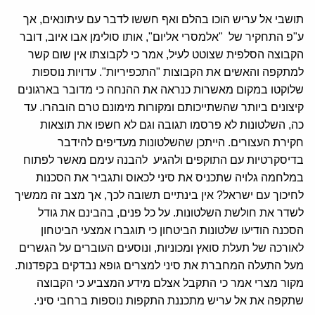
תושבי אל עריש הוכו בהלם ואף חששו לדבר עם עיתונאים, אך
ע"פ התחקיר של "אלמסרי אליום", אותו סולימן אבו איוב, דובר
הקבוצה הסלפית שצוטט לעיל, אמר כי לקבוצתו אין שום קשר
למתקפה והאשים את הקבוצות "התכפיריות". עדויות נוספות
שלוקטו במקום מאשרות כנראה את ההנחה כי מדובר בארגונים
קיצונים ביותר שהשתייכותם ומקורות מימונם טרם הובהרו. עד
כה, השלטונות לא פרסמו תגובה וגם לא חשפו את תוצאות
חקירת העצורים. הייתכן שהשלטונות מעדיפים להידבר
בדיסקרטיות עם התוקפים ולהגיע להבנה עימם מאשר לפתוח
במלחמה גלויה שתכניס את סיני לכאוס ותגביר את הסכנות
לחיכוך עם ישראל? אין בינתיים תשובה לכך, אך מצב זה ממשיך
לשדר את חולשת השלטונות. על כל פנים, בהבינם את גודל
הסכנה הודיעו שלטונות הביטחון כי תוגברו אמצעי הביטחון
לאורכה של תעלת סואץ ומכוניות, ונוסעים העוברים על הגשרים
מעל התעלה המחברת את סיני למצרים גופא נבדקים בקפדנות.
מקור מצרי אמר כי התקבל אצלם מידע המצביע כי הקבוצה
שתקפה את אל עריש מתכננת התקפות נוספות ברחבי סיני.