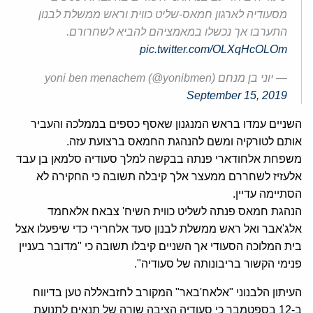
מסעודיה לארגון חמאס-שליט כווית וראש ממשלת לבנון
התערבו אך נכשלו במאמציהם להביא לשחרורם.
pic.twitter.com/OLXqHcOLOm
— יוני בן מנחם yoni ben menachem (@yonibmen)
September 15, 2019
השניים עמדו בראש המנגנון שאסף כספים בממלכה והעביר
אותם לטורקיה ומשם להנהגת החמאס ברצועת עזה.
משפחת אלחודארי פנתה בבקשה למלך סעודיה סלמאן בן עבד
אלעזיז לשחררם ממעצר אלך קיבלה תשובה כי החקירה לא
הסתיימה עדיין.
הנהגת חמאס פנתה לשליט כווית השיח' צבאח אלאחמד
אלג'אבר ואל ראש ממשלת לבנון סעד אלחרירי כדי שיפעלו אצל
בית המלוכה הסעודי אך השניים קיבלו תשובה כי "מדובר בעניין
פנימי הקשור בריבונותה של סעודיה".
העיתון הלבנוני "אלאח'באר" המקורב לחזבאללה טען בדיווח
ב-12 בספטמבר כי סעודיה הציבה שורה של תנאים לתנועת