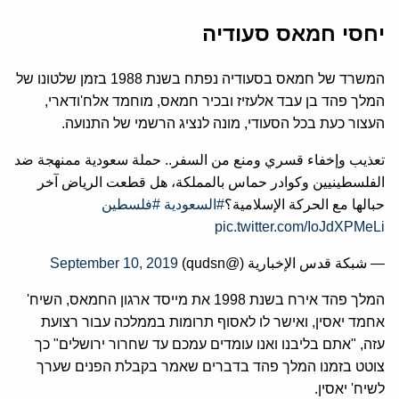
יחסי חמאס סעודיה
המשרד של חמאס בסעודיה נפתח בשנת 1988 בזמן שלטונו של
המלך פהד בן עבד אלעזיז ובכיר חמאס, מוחמד אלח'ודארי,
העצור כעת בכל הסעודי, מונה לנציג הרשמי של התנועה.
تعذيب وإخفاء قسري ومنع من السفر.. حملة سعودية ممنهجة ضد
الفلسطينيين وكوادر حماس بالمملكة، هل قطعت الرياض آخر
حبالها مع الحركة الإسلامية؟
#السعودية
#فلسطين
pic.twitter.com/IoJdXPMeLi
— شبكة قدس الإخبارية (@qudsn)
September 10, 2019
המלך פהד אירח בשנת 1998 את מייסד ארגון החמאס, השיח'
אחמד יאסין, ואישר לו לאסוף תרומות בממלכה עבור רצועת
עזה, "אתם בליבנו ואנו עומדים עמכם עד שחרור ירושלים" כך
צוטט בזמנו המלך פהד בדברים שאמר בקבלת הפנים שערך
לשיח' יאסין.