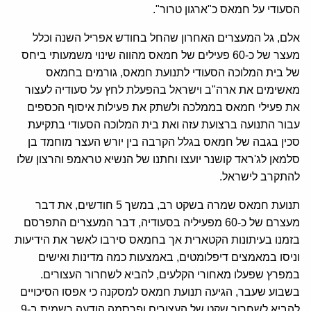
הסעודי על חמאס כ"ארגון טרור".
אלם, גל המעצרים האחרון שהחל בחודש אפריל השנה וכלל
מעצר של כ-60 פעילים של חמאס מהווה שינוי משמעותי ביחס
של בית המלוכה הסעודי לתנועת חמאס, גורמים בחמאס
מאשימים את ארה"ב וישראל בהפעלת לחץ על סעודיה לעצור
את פעילי חמאס בממלכה ולשתק את פעילות איסוף הכספים
עבור התנועה ברצועת עזה ואת בית המלוכה הסעודי בתקיעת
סכין בגבה של חמאס בגלל הקרבה בין יורש העצר מוחמד בן
סלמאן לג'ראד קושנר יועצו וחתנו של הנשיא טראמפ והרצון שלו
להתקרב לישראל.
תנועת חמאס שמרה בשקט רב, במשך 5 חודשים, את דבר
מעצרם של כ-60 מפעיליה בסעודיה, דבר המעצרים התפרסם
בזמנו בעיתונות הקטארית אך בחמאס סירבו לאשר את הידיעות
וניסו במאמצים דיפלומטים, באמצעות כמה מדינות ואישים
במפרץ שפעלו מאחורי הקלעים, להביא לשחרור העצורים.
בשבוע שעבר, הגיעה תנועת חמאס למסקנה כי אפסו הסיכויים
להביא לשחרור שקט של העצורים ופרסמה הודעה רשמית ב-9