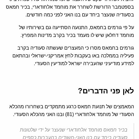
בספטמבר הדורשת לשחרר את מוחמד אלחודארי, בכיר חמאס
בסעודיה שנעצר ביחד עם בנו האני לפני כמה חודשים.
על פי גורמים בחמאס, התנועה הסתייעה גם בשירותיו של
מוחמד דחלאן שיש לו מעמד בכיר בקרב מדינות המפרץ.
גורמים בחמאס מסרו כי המעצרים שעשתה סעודיה בקרב
פעיליה בממלכה באו בעקבות לחץ אמריקני-ישראלי ובהתאם
למידע מודיעיני שהעבירה ישראל למודיעין הסעודי.
לאן פני הדברים?
המאמצים של תנועת חמאס כרגע מתמקדים בשחרורו מהכלא
הסעודי של מוחמד אלחודארי (81) ובנו האני מהכלא הסעודי.
בכיר חמאס מוחמד אלחודארי שנעצר על ידי שלטונות
סעודיה ביחד עם בנו האני-חשודים בהעברות כספים