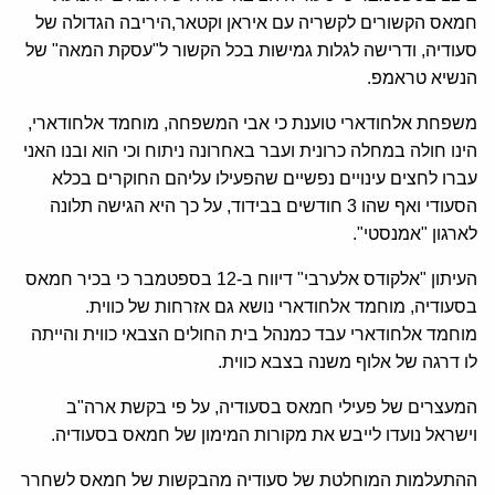
חמאס הקשורים לקשריה עם איראן וקטאר,היריבה הגדולה של
סעודיה, ודרישה לגלות גמישות בכל הקשור ל"עסקת המאה" של
הנשיא טראמפ.
משפחת אלחודארי טוענת כי אבי המשפחה, מוחמד אלחודארי,
הינו חולה במחלה כרונית ועבר באחרונה ניתוח וכי הוא ובנו האני
עברו לחצים עינויים נפשיים שהפעילו עליהם החוקרים בכלא
הסעודי ואף שהו 3 חודשים בבידוד, על כך היא הגישה תלונה
לארגון "אמנסטי".
העיתון "אלקודס אלערבי" דיווח ב-12 בספטמבר כי בכיר חמאס
בסעודיה, מוחמד אלחודארי נושא גם אזרחות של כווית.
מוחמד אלחודארי עבד כמנהל בית החולים הצבאי כווית והייתה
לו דרגה של אלוף משנה בצבא כווית.
המעצרים של פעילי חמאס בסעודיה, על פי בקשת ארה"ב
וישראל נועדו לייבש את מקורות המימון של חמאס בסעודיה.
ההתעלמות המוחלטת של סעודיה מהבקשות של חמאס לשחרר