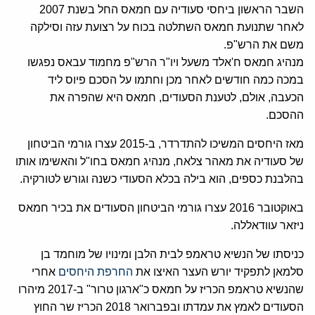
השבר הראשון ביחסי סעודיה עם חמאס החל בשנת 2007
לאחר שתנועת חמאס השתלטה בכוח על רצועת עזה וסילקה
משם את הרש"פ.
מנהיג חמאס ח'אלד משעל ויו"ר הרש"פ מחמוד עבאס נפגשו
במכה כמה חודשים לאחר מכן וחתמו על הסכם פיוס ליד
הכעבה, אולם, לטענת הסעודים, חמאס היא שהפרה את
ההסכם.
מאז היחסים המשיכו להתדרדר, ב-2015 עצרו גורמי הביטחון
של סעודיה את מאהר צלאח, מנהיג חמאס בחו"ל והאשימו אותו
בהלבנת כספים, הוא בילה בכלא הסעודי כשנה וגורש לטורקיה.
באוקטובר 2016 עצרו גורמי הביטחון הסעודים את בכיר חמאס
ניזאר עוודאללה.
כניסתו של הנשיא טראמפ לבית הלבן ומינויו של מוחמד בן
סלמאן לתפקיד יורש העצר האיצו את
החרפת היחסים
אחרי
שהנשיא טראמפ הכריז על חמאס כ"ארגון טרור" ב-2017 מיהרו
הסעודים לאמץ את עמדתו ובפברואר 2018 הכריז שר החוץ