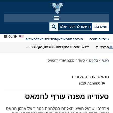
תמכו בנו
הרשמו לניוזלטר שלנו
ENGLISH
נושאים חמים:
סוריה
חמאס
איראן
ארה”ב
חזבאללה
אירופה
אנטישמיות
התראות
איראן מסמנת התקדמות בהורמוז, הקיצונים מנסים לבלום
ראשי
>
בלוגים
>
סעודיה מפנה עורף לחמאס
חמאס
,
ערב הסעודית
16 ספטמבר, 2019
סעודיה מפנה עורף לחמאס
ארה"ב וישראל השיגו הצלחה במלחמה בטרור של ארגון חמאס