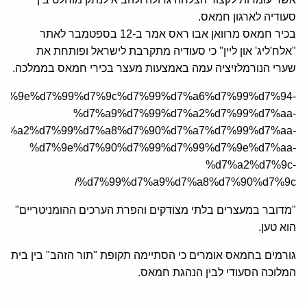
סעודיה לארגון חמאס.
בכיר חמאס מרוואן אבו ראס אמר ב-12 בספטמבר לאתר
"אלח'ליג' און ליין" כי סעודיה מתקרבת לישראל ופותחת את
שערי הנורמלזיציה עמה באמצעות מעצר בכירי חמאס בממלכה.
rticle/%d7%9e%d7%99%d7%9c%d7%99%d7%a6%d7%99%d7%94-
%d7%a9%d7%99%d7%a2%d7%99%d7%aa-
d7%a2%d7%99%d7%a8%d7%90%d7%a7%d7%99%d7%aa-
%d7%9e%d7%90%d7%99%d7%99%d7%9e%d7%aa-
%d7%a2%d7%9c-
%d7%99%d7%a9%d7%a8%d7%90%d7%9c/
"מדובר במעצרים בלתי מצודקים והפרת הערכים ההומניטריים"
הוא טען.
גורמים בחמאס אומרים כי הסתיימה תקופת "תור הזהב" בין בית
המלוכה הסעודי לבין הנהגת חמאס.