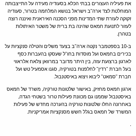
את פעיליה העצורים בבתי הכלא בסעודיה מעידה על התייצבותה
המוחלטת לצד ארה"ב וישראל בנושא המלחמה בטרור, סעודיה
זקוקה לעזרת שתי המדינות מפני הסכנה האיראנית ואיננה רוצה
לעזור לתנועת חמאס שהינה בת ברית של משטר האיתולות
בטהרן.
ב-10 בספטמבר נקטה ארה"ב בצעד משלים והטילה סנקציות על
בכירים בחמאס ועל מוסדות בחו"ל שעסקו בהעברות כסף
לארגון ברצועת עזה, בין היתר מדובר במרוואן צלאח אלראווי
בעל חברת "רדין" לחלפנות בטורקיה, סגנו אסמעיל טש ועל
חברת "סמאט" ליבוא ויצוא באיסטנבול.
ארגון חמאס מחזיק, באישור שלטונות טורקיה, משרד של חמאס
באיסטנבול שממנו גם מכוונת פעילות טרור בשטחי הגדה,
באחרונה החלו שלטונות טורקיה בהערכה מחדש של פעילות
המשרד של חמאס בגלל חשש מסנקציות אמריקניות.
.