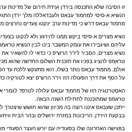
זו הסיבה שלא התכנסה בירדן ועידת חירום של מדינות ער
הנשיא א-סיסי למחמוד עבאס ולעבדאללה מלך ירדן התגלע
מחמוד עבאס דרש כי מדינות ערב ינקטו צעדים נחרצים 
נשיא מצרים א-סיסי ביקש ממנו להירגע ולא לנקוט בצעדי
עליהם ושיגבירו את עומק המשבר בינו לבין הנשיא טראמפ
נשיא מצרים, הסביר ליו"ר הרש"פ כי כדאי לו להשאיר א
טראמפ להציג בפניו את תוכנית השלום החדשה שהוא מכין
אולם, מחמוד עבאס נותר בשלו, הוא מתעקש ללכת עד הסו
על הסף את דרך הפעולה הזו ויו"ר הרש"פ יצא לטורקיה כדי
האסטרטגיה הזו של מחמוד עבאס עלולה לטרפד לגמרי א
טראמפ שמתוכננת לתחילת השנה הבאה.
ייתכן שעבאס איננו רוצה בה מכיוון שהוא חושש שיצטרך ל
בבקעת הירדן, הריבונות במזרח ירושלים ובהר הבית וויתו