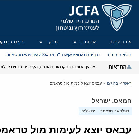
המרכז הירושלמי לענייני חוץ וביטחון
עמוד הבית
אודותינו
מחקר
המרכז בתקש
נושאים חמים:
סוריה
חמאס
איראן
ארה”ב
חזבאללה
אירופה
אנטישמיות
התראות
איראן מסמנת התקדמות בהורמוז, הקיצונים מנסים לבלום
ראשי
>
בלוגים
>
עבאס יוצא לעימות מול טראמפ
חמאס
,
ישראל
דונלד ג'יי טראמפ
ירושלים
עבאס יוצא לעימות מול טראמ