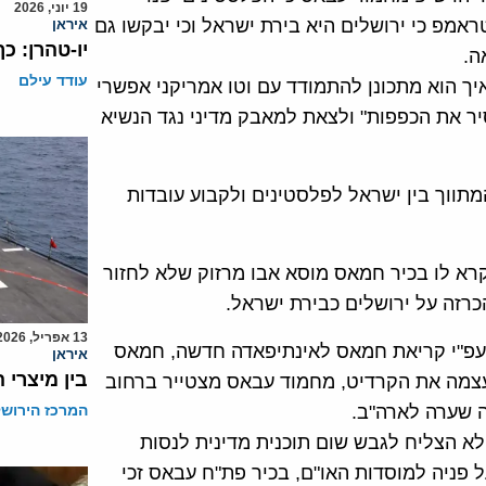
19 יוני, 2026
אמפ כי ירושלים היא בירת ישראל וכי יבקשו גם
איראן
יו-טהרן: כ
ה.
עודד עילם
יך הוא מתכונן להתמודד עם וטו אמריקני אפשרי
יר את הכפפות" ולצאת למאבק מדיני נגד הנשיא
תווך בין ישראל לפלסטינים ולקבוע עובדות
 קרא לו בכיר חמאס מוסא אבו מרזוק שלא לחזור
רזה על ירושלים כבירת ישראל.
13 אפריל, 2026
 עפ"י קריאת חמאס לאינתיפאדה חדשה, חמאס
איראן
בין מיצרי 
צמה את הקרדיט, מחמוד עבאס מצטייר ברחוב
ה שערה לארה"ב.
המרכז הירושל
א הצליח לגבש שום תוכנית מדינית לנסות
 פניה למוסדות האו"ם, בכיר פת"ח עבאס זכי