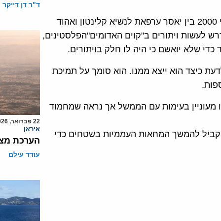
ד"ר דן דייקר
מחמוד עבאס היה כבר בסרט הזה בועידת קמפ דיויד ביולי 2000 בין יאסר ערפאת לנשיא קלינטון ואהוד
ש לעשות ויתורים ב"קוים האדומים"הפלסטינים,
 כדי שלא יואשם כי היה לו חלק בויתורים.
ת כיצד הוא ייצא ממנו. הוא סומך על תמיכת
פות.
נו מעוניין בעימות עם הממשל אך נראה שמחמוד
22 פברואר, 2026
איראן
במקביל להמשך המחאות העממיות בשטחים כדי
הערכת מצב
עודד עילם