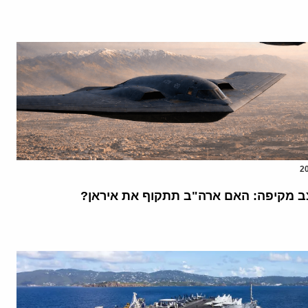
 מקיפה: האם ארה"ב תתקוף את איראן?