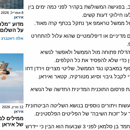
ב, בפגישה המשולשת בקהיר לפני כמה ימים בין
8 אפריל, 2026
ו חילוקי דעות קשים.
איראן
מול ממשל טראמפ אך נתקל בכתף קרה מאוד.
מדוע "מלח
על השלום
ם מדיניים או דיפלומטיים שהוא עלול להתחרט
אלה רוזנברג
.
ת הדלת פתוחה מול הממשל ולאפשר לנשיא
 כדי שלא להפסיד את כל הקלפים.
ף במאבקו נגד הממשל, שליטי מצרים וירדן דחו
 לקבל גיבוי וסיוע מטורקיה, קטאר ואיראן.
ת פרסום התוכנית המדינית החדשה של הנשיא
עשות ויתורים נוספים בנושא השליטה הביטחונית
12 מרץ, 2026
איראן
ר על "זכות השיבה" של הפליטים הפלסטינים.
ממילים למ
של איראן
בפגישה האחרונה שלו בסעודיה עם יורש העצר הסעודי מוחמד בן סלמאן לפני 3 שבועות הוא הבין כי יידרש