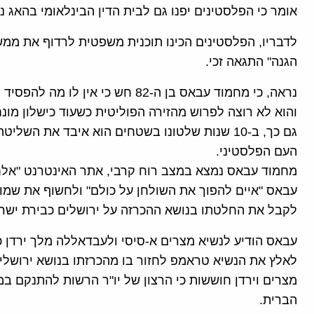
אומר כי הפלסטינים יפנו גם לבית הדין הבינלאומי בהאג נ
לדבריו, הפלסטינים הכינו תוכנית משפטית לרדוף את מ
הגנה" התגאה זכי.
נראה, כי מחמוד עבאס בן ה-82 חש כי 
והוא לא רוצה לפרוש מהזירה הפוליטית כשעוד כישלון מונח
גם כך, ב-10 שנות שלטונו בשטחים הוא איבד את ה
העם הפלסטיני.
עבאס "איים להפוך את השולחן על כולם" ולחשוף את שמות
לקבל את החלטתו בנושא ההכרזה על ירושלים כבירת ישר
עבאס הודיע לנשיא מצרים א-סיסי ולעבדאללה מלך ירדן כ
לאלץ את הנשיא טראמפ לחזור בו מהכרזתו בנושא ירושלי
מצרים וירדן חוששות כי הרצון של יו"ר הרשות להתנקם 
הברית.