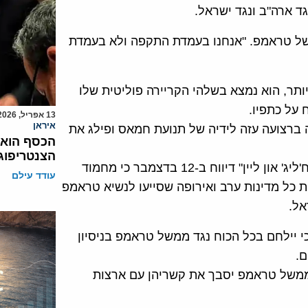
גד ארה"ב ונגד ישראל.
משל טראמפ. "אנחנו בעמדת התקפה ולא בעמדת
אין לו מה להפסיד יותר, הוא נמצא בשלהי הקריירה פוליטית שלו
 על כתפיו.
13 אפריל, 2026
איראן
שליטה ברצועה עזה לידיה של תנועת חמאס ופילג את
הכסף הוא 
הצנטריפוג
מחמוד עבאס נמצא במצב רוח קרבי, אתר האינטרנט "אלח'ליג' און ליין" דיווח ב-12 בדצמבר כי מחמוד
עודד עילם
 כל מדינות ערב ואירופה שסייעו לנשיא טראמפ
אל.
י יילחם בכל הכוח נגד ממשל טראמפ בניסיון
ם.
בממשל טראמפ יסבך את קשריהן עם ארצות