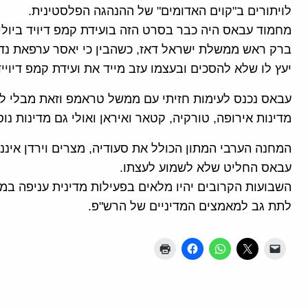
לויתורים ב"קוים האדומים" של ההנהגה הפלסטינית.
ברק ראש ממשלת ישראל דאז, כשהבין כי יאסר ערפאת נדר
יעץ לו שלא להסכים ובעצמו עזב מייד את ועידת קמפ דיוייד
עבאס נכנס לעימות חזיתי עם ממשל טראמפ וזאת מבלי לדע
מדינות אירופה, טורקיה, קטאר ואיראן ואולי גם מדינות נוס
המחנה הערבי המתון הכולל את סעודיה, מצרים וירדן אינ
עבאס החליט שלא לשמוע לעצתו.
השבועות הקרובים יהיו מלאים בפעילות מדינית עניפה 
לתת גב למאמצים המדיניים של הרש"פ.