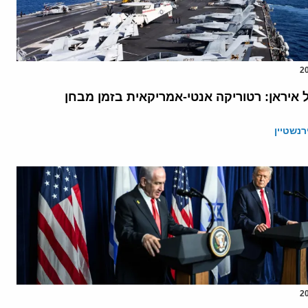
 איראן: רטוריקה אנטי-אמריקאית בזמן מבחן
רנשטיין