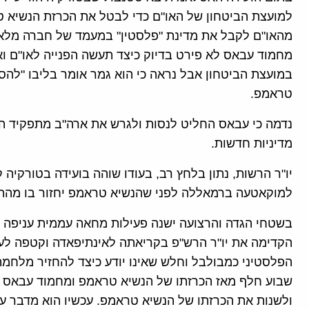
למועצת הביטחון של האו"ם כדי לבטל את הכרזת הנשיא טר
מהאו"ם לקבל את מדינת "פלסטין" במעמד של חברה מלא
מחמוד עבאס לא פירט בדיוק כיצד תעשה הפנייה לאו"ם וא
במועצת הביטחון אבל נראה כי הוא גמר אומר בליבו "להס
טראמפ.
נדמה כי עבאס החליט לנסות ולגרש את ארה"ב מתפקיד המ
מדיניות חדשות.
יו"ר הרשות, נתון בלחץ רב, בעודו שוהה בועידה בטורקיה
למוקאטעה ברמאללה לפני שהנשיא טראמפ יחזור בו מההכ
בשטחי הגדה והרצועה ישנה פעילות מחאה עממית עניפה
הקדימה את יו"ר הרש"פ בקריאתה לאינתיפאדה וקטפה לע
הפלסטיני כמבולבל וחלש שאינו יודע כיצד להחזיר מלחמ
שבוע חלף מאז הכרזתו של הנשיא טראמפ ומחמוד עבאס ל
ולשנות את הכרזתו של הנשיא טראמפ. עכשיו הוא מדבר על