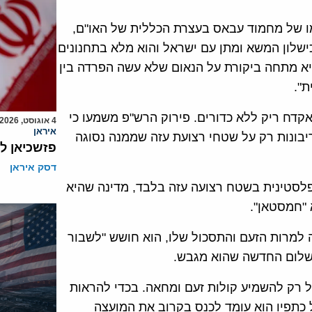
מו של מחמוד עבאס בעצרת הכללית של האו"ם,
שלון המשא ומתן עם ישראל והוא מלא בתחנונים
יא מתחה ביקורת על הנאום שלא עשה הפרדה בין
ת".
דח ריק ללא כדורים. פירוק הרש"פ משמעו כי
4 אוגוסט, 2026
איראן
פלסטינים תהייה ריבונות רק על שטחי רצועת עזה שממנה נסוגה
פזשכיאן ל
דסק איראן
 פלסטינית בשטח רצועה עזה בלבד, מדינה שהיא
"חמסטאן".
מרות הזעם והתסכול שלו, הוא חושש "לשבור
שלום החדשה שהוא מגבש.
ול רק להשמיע קולות זעם ומחאה. בכדי להראות
ל כתפיו הוא עומד לכנס בקרוב את המועצה