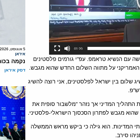
01:20
5 אוגוסט, 2026
איראן
שנמשך 45 דקות לאחר הפגישה עם הנשיא טראמפ. עפ"י גורמים פלסטינים
נקמה בכות
 האמריקני על מתווה השלום החדש שהוא מגבש.
דסק איראן
 שלום בין ישראל לפלסטינים, אני רוצה להשיג
ש"פ.
 התהליך המדיני אך נזהר "מלשבור סופית את
שהוא מגבש לפתרון הסכסוך הישראלי-פלסטיני.
י המדינות. הוא גילה כי ביקש מראש הממשלה
יהו סירב.