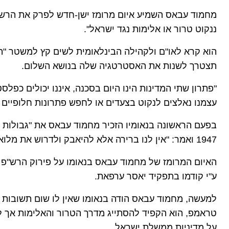
מחמוד עבאס השמיע איום מרומז ישן-חדש לפרק את הרש"פ
ננקוט טרור או אלימות נגד ישראל".
הוא קרא לאו"ם ולקהילה הבינלאומית לשים קץ למשטר "ה
תצטרך לשנות את האסטרטגיה שלה בנושא השלום.
"פתרון שתי המדינות הינו היום בסכנה, איננו יכולים כפלס
עצמנו נאלצים לנקוט בצעדים או לחפש פתרונות חלופיים 
בפעם הראשונה בנאומיו הזכיר מחמוד עבאס את "גבולות 
1947 ואמר: "אין לנו ברירה אלא להיאבק ולדרוש את מלוא הזכויות לכל תושבי פלסטין ההיסטורית".
האיום המרומז של מחמוד עבאס בנאומו על פירוק הרש"פ 
ע"י קודמו בתפקיד יאסר ערפאת.
למעשה, מחמוד עבאס הודה בנאומו שאין לו שום תשובות 
טראמפ, הוא הקפיד להסתייג מדרך הטרור והאלימות אך לא
על מדיניות ממשלת ישראל.