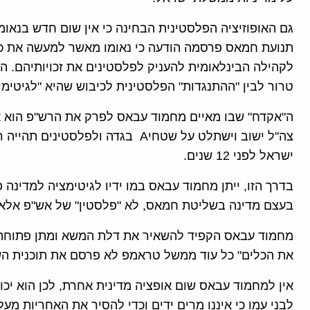
גם האופוזיציה הפלסטינית הבחינה כי אין שום חדש בנאו
תנועת חמאס פרסמה הודעה כי נאומו מאשר למעשה את כי
לקהילה הבינלאומית להעניק לפלסטינים את זכויותיהם. ה
טרור לבין "ההתנגדות" הפלסטינית לכיבוש שהיא "לגיטימי
ה"אקדח" שבו מאיים מחמוד עבאס לפרק את הרש"פ הוא אק
צה"ל ישוב וישתלט על שטחיA בגדה ול
ישראל לפני 12 שנים.
בדרך הזו, ייתן מחמוד עבאס במו ידיו לגיטימציה למדינה
בעצם מדינה בשליטת חמאס, לא "פלסטין" של אש"פ אלא 
מחמוד עבאס הקפיד להשאיר את דלת המשא ומתן פתוחה ל
את הכלים" כל עוד ממשל טראמפ לא פרסם את תוכנית ה
אין למחמוד עבאס שום אופציה מדינית אחרת, לכן הוא יכ
לבני עמו כי איננו מרים ידים וכדי להסיר את האחריות מע