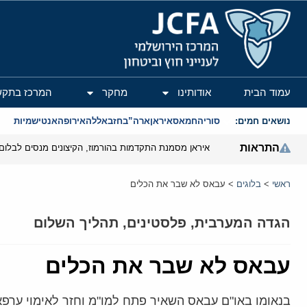
המרכז הירושלמי לענייני חוץ וביטחון
עמוד הבית
אודותינו
מחקר
המרכז בתקש
נושאים חמים:
סוריה
חמאס
איראן
ארה”ב
חזבאללה
אירופה
אנטישמיות
התראות
איראן מסמנת התקדמות בהורמוז, הקיצונים מנסים לבלום
ראשי
>
בלוגים
>
עבאס לא שבר את הכלים
הגדה המערבית
,
פלסטינים
,
תהליך השלום
עבאס לא שבר את הכלים
בנאומו באו"ם עבאס השאיר פתח למו"מ וחזר לאימוי ער