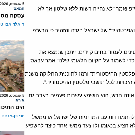
5 אוגוסט, 2026
 ואמר "לא נהייה רשות ללא שלטון אך לא
חמאס
עסקה מסוכ
ח'אלד אבו ט
אפרטהייד" של ישראל בגדה והזהיר כי הרש"פ
טינים לעמוד בחיבוק ידים. ייתכן שנמצא את
כדי לשמור על הקיום הלאומי שלנו" אמר עבאס.
פלסטין ההיסטורית" ורמז לתוכנית החלוקה משנת
איננו חדש, הוא הושמע עשרות פעמים בעבר גם
5 אוגוסט, 2026
איראן
הים התיכון
יוני בן-מנחם
להתמודדות עם המדיניות של ישראל או ממשל
 הציע בנאומו ולו צעד ממשי אחד כיצד להשפיע