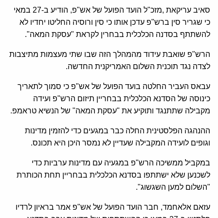
סאיב עריקאת ,מזכ"ל הועד הפועל של אש"פ, הודיע ב-27 במאי
כי שגריר סין ברש"פ עדכן אותו כי סין ורוסיה החליטו יחדיו לא
להשתתף בסדנה הכלכלית בבחרין לקראת "עסקת המאה".
הרש"פ שואבת עידוד מהמהלך הזה שבו שתי מעצמות מתיצבות
לצדה נגד תוכנית השלום האמריקנית החדשה.
עבאס העביר החלטה בועד הפועל של אש"פ כי סמוך לתאריך
כינוסה של הסדנא הכלכלית בבחריין תיזום הרש"פ ועידה
מקבילה שתתנגד ותוקיע את "עסקת המאה" של הנשיא טראמפ.
ההנהגה הפלסטינית החלה כבר במגעים כדי להזמין מדינות
וגופים לועידה המקבילה שעדיין לא נמסר היכן היא תכונס.
במקביל ממשיכה הרש"פ במגעיה עם מדינות ערביות כדי
לשכנען שלא ישתתפו בסדנא הכלכלית בבחריין תחת הכותרת
"השלום למען השגשוג".
עזאם אלאחמד, חבר הועד הפועל של אש"פ אמר בראיון לרדיו