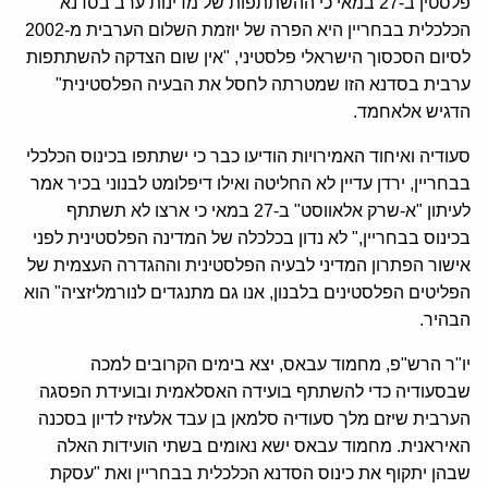
פלסטין ב-27 במאי כי ההשתתפות של מדינות ערב בסדנא
הכלכלית בבחריין היא הפרה של יוזמת השלום הערבית מ-2002
לסיום הסכסוך הישראלי פלסטיני, "אין שום הצדקה להשתתפות
ערבית בסדנא הזו שמטרתה לחסל את הבעיה הפלסטינית"
הדגיש אלאחמד.
סעודיה ואיחוד האמירויות הודיעו כבר כי ישתתפו בכינוס הכלכלי
בבחריין, ירדן עדיין לא החליטה ואילו דיפלומט לבנוני בכיר אמר
לעיתון "א-שרק אלאווסט" ב-27 במאי כי ארצו לא תשתתף
בכינוס בבחריין," לא נדון בכלכלה של המדינה הפלסטינית לפני
אישור הפתרון המדיני לבעיה הפלסטינית וההגדרה העצמית של
הפליטים הפלסטינים בלבנון, אנו גם מתנגדים לנורמליזציה" הוא
הבהיר.
יו"ר הרש"פ, מחמוד עבאס, יצא בימים הקרובים למכה
שבסעודיה כדי להשתתף בועידה האסלאמית ובועידת הפסגה
הערבית שיזם מלך סעודיה סלמאן בן עבד אלעזיז לדיון בסכנה
האיראנית. מחמוד עבאס ישא נאומים בשתי הועידות האלה
שבהן יתקוף את כינוס הסדנא הכלכלית בבחריין ואת "עסקת