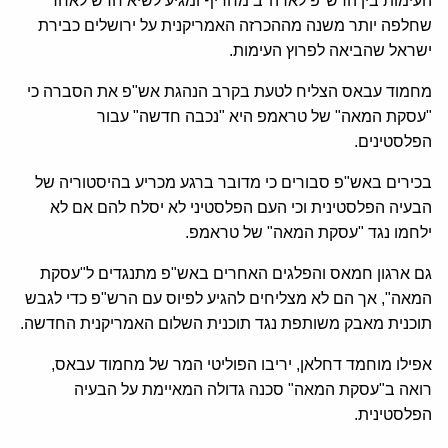
העימות בין הרש"פ לארה"ב מחריף ומגיע לשיא חדש לאחר
שחלפה יותר משנה מההכרזה האמריקנית על ירושלים כבירת
ישראל שהביאה לפרוץ העימות.
מחמוד עבאס הצליח לטעת בקרב הנהגת אש"פ את הסברה כי
"עסקת המאה" של טראמפ היא "נכבה חדשה" עבור
הפלסטינים.
בכירים באש"פ סבורים כי מדובר ברגע מכריע בהיסטוריה של
הבעיה הפלסטינית וכי העם הפלסטיני לא יסלח להם אם לא
ילחמו נגד "עסקת המאה" של טראמפ.
גם ארגון חמאס והפלגים האחרים באש"פ מתנגדים ל"עסקת
המאה", אך הם לא מצליחים להגיע לפיוס עם הרש"פ כדי לגבש
תוכנית מאבק משותפת נגד תוכנית השלום האמריקנית החדשה.
אפילו מוחמד דחלאן, יריבו הפוליטי המר של מחמוד עבאס,
רואה ב"עסקת המאה" סכנה גדולה המאיימת על הבעיה
הפלסטינית.