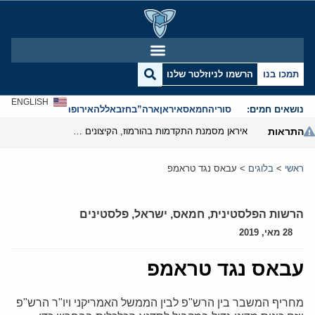
תמכו בנו
הרשמו לניוזלטר שלנו
ENGLISH
נושאים חמים:
סוריה
חמאס
איראן
ארה”ב
חזבאללה
אירופה
אנטישמיות
התראות
איראן מסמנת התקדמות בהורמוז, הקיצונים מנסים לבלום
ראשי
>
בלוגים
>
עבאס נגד טראמפ
הרשות הפלסטינית
,
חמאס
,
ישראל
,
פלסטינים
28 מאי, 2019
עבאס נגד טראמפ
מחריף המשבר בין הרש"פ לבין הממשל האמריקני ויו"ר הרש"פ