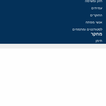
חזון ומשימה
עמיתים
החוקרים
אנשי מפתח
לסטודנטים ומתמחים
מחקר
תימן
תוניסיה
תהליך השלום
רוסיה
קנדה
קטאר
פלסטינים
ערבי ישראל
ערב הסעודית
עיראק
פרסומים אחרונים