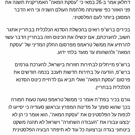
דחלאן אמר ב-26 במאי כי "עסקת המאה" האמריקנית תשנה את
פני האזור כפי ששינתה מלחמת העולם השניה וכי היא הדבר
המסוכן ביותר לעם הפלסטיני.
בכירים ברש"פ רואים בהכשלת הסדנא הכלכלית בבחריין אתגר
חשוב, להערכתם, אם יכשילו את הכינוס הזה בבחריין הדבר עשוי
להרתיע את ממשל טראמפ מפרסום החלק המדיני של "עסקת
המאה" ולהשהותו עד מועד בלתי ידוע.
ברש"פ מייחלים לבחירות חוזרות בישראל, להערכת גורמים
ברש"פ, הודעה על בחירות חדשות תעכב בכמה חודשים את
פרסום "עסקת המאה" ואולי תביא גם לדחיית כינוס הסדנא
הכלכלית בבחריין.
גורם בכיר בפת"ח אומר כי ממשל טראמפ טועה טעות חמורה
בכך שהוא סומך על מדינות המפרץ ובראשן סעודיה כי יסייעו לו
לכפות על הפלסטינים את "עסקת המאה", הוא אומר כי הן לא
יבצעו עבורו את "העבודה השחורה" וישראל לא תהנה משקט
ביטחוני בגדה וברצועה כל עוד לא תיפתר הבעיה הפלסטינית