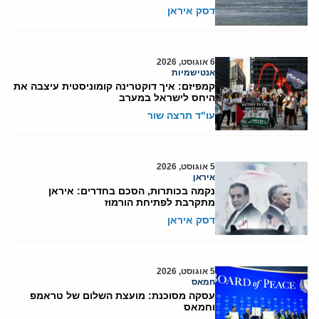
דסק איראן
6 אוגוסט, 2026
אנטישמיות
קמפיזם: איך דוקטרינה קומוניסטית עיצבה את
היחס לישראל במערב
עו"ד תרצה שור
5 אוגוסט, 2026
איראן
נקמה בכותרות, הסכם בחדרים: איראן
מתקרבת לפתיחת הורמוז
דסק איראן
5 אוגוסט, 2026
חמאס
עסקה מסוכנת: מועצת השלום של טראמפ
וחמאס