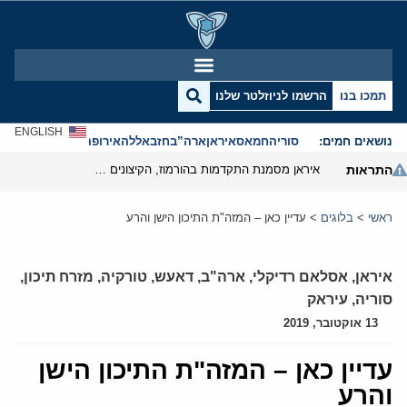
תמכו בנו
הרשמו לניוזלטר שלנו
ENGLISH
נושאים חמים:
סוריה
חמאס
איראן
ארה”ב
חזבאללה
אירופה
אנטישמיות
התראות
איראן מסמנת התקדמות בהורמוז, הקיצונים מנסים לבלום
ראשי
>
בלוגים
>
עדיין כאן – המזה"ת התיכון הישן והרע
איראן
,
אסלאם רדיקלי
,
ארה"ב
,
דאעש
,
טורקיה
,
מזרח תיכון
,
סוריה
,
עיראק
13 אוקטובר, 2019
עדיין כאן – המזה"ת התיכון הישן
והרע