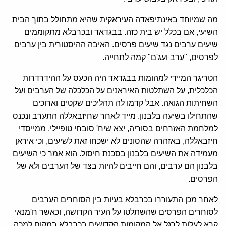
מה שמיוחד באינתיפאדה העיראקית שהיא מתחולל בתוך הבית
השיעי, אם בכלל יש בית כזה. בבגדאד ובכרבלא מתקוממים
שיעים ערבים נגד שיעים פרסים. האיבה ההיסטורית בין ערבים
לפרסים, "ערב ועג'ם" קמה לתחייה.
הטריגר המיידי למהומות בבגדאד היה הכעס על ההידרדרות
הכלכלית, על השתלטות האיראנים על הכלכלה של הערבים ועל
השחיתות הגואה. אבל קדמו לה תהליכים שקטים וארוכים
שהתחילו בשיעה בלבנון. מייד לאחר שחיזבאללה התערב ונכנס
למלחמת האזרחים בסוריה, יצא שיח' סובחי טופיילי, ממייסדי
חיזבאללה, באזהרה שהסונים לא ישכחו זאת לשיעים, וכי איראן
מעמידה את השיעים בלבנון בסכנת חיסול. הוא אמר כי השיעים
בלבנון הם ערבים, והם חייבים להיות בצד של הערבים ולא של
הפרסים.
לאחר מכן התעוררו בכרבלא בעיות בין הסוחרים הערבים
לסוחרים הפרסים שהשתלטו על העיר הקדושה, וכאשר ח'מנאי
קרא לעלות לרגל אל המקומות הקדושים בכרבלא במקום למכה ,