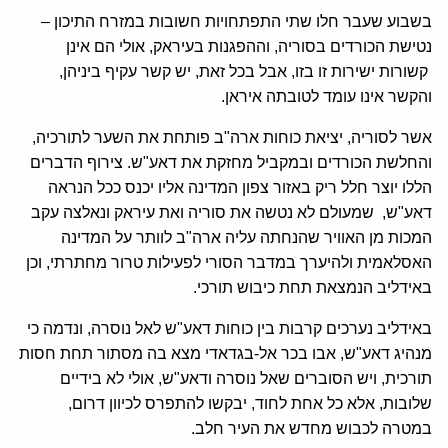
בשבוע שעבר חלו שתי התפתחויות חשובות במזרח התיכון –
נטישת הכורדים בסוריה, וההפגנות בעיראק, אולי הם אינן
קשורות ישירות זו בזו, אבל בכל זאת, יש קשר עקיף ביניהן,
והקשר אינו עומד לטובתה איראן.
אשר לסוריה, יציאת כוחות ארה"ב פותחת את השער לתורכיה,
והחלשת הכורדים ובמקביל מחזקת את דאע"ש. צירוף הדברים
הללו יוצר חלל ריק באזור צפון המדינה אליו יכנס ככל הנראה
דאע"ש, שמעולם לא נטשה את סוריה ואת עיראק ונאלצה עקב
המכות מן האוויר שהנחתה עליה ארה"ב לוותר על המדינה
האסלאמית ולהיערך במדבר הסורי לפעילות טרור מחתרתי, וכן
באידליב הנמצאת תחת כיבוש תורכי.
באידליב נערכים קרבות בין כוחות דאע"ש לאל נוסרה, ונדמה כי
מנהיג דאע"ש, אבו בכר אל-בגדאדי מצא בה מסתור תחת חסות
תורכית, ויש הסוברים שאל נוסרה ודאע"ש, אולי לא בידיים
שלובות, אלא כל אחת לחוד, יבקשו להתפרס לכיוון דרום,
במטרה לכבוש מחדש את העיר חלב.