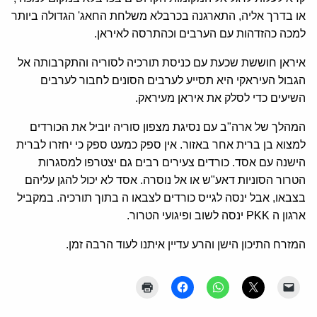
או בדרך אליה, התארגנה בכרבלא משלחת החאג' הגדולה ביותר
למכה כהזדהות עם הערבים וכהתרסה לאיראן.
איראן חוששת שכעת עם כניסת תורכיה לסוריה והתקרבותה אל
הגבול העיראקי היא תסייע לערבים הסונים לחבור לערבים
השיעים כדי לסלק את איראן מעיראק.
המהלך של ארה"ב עם נסיגת מצפון סוריה יוביל את הכורדים
למצוא בן ברית אחר באזור. אין ספק כמעט ספק כי יחזרו לברית
הישנה עם אסד. כורדים צעירים רבים גם יצטרפו למסגרות
הטרור הסוניות דאע"ש או אל נוסרה. אסד לא יכול להגן עליהם
בצבאו, אבל ינסה לגייס כורדים לצבאו ה בתוך תורכיה. במקביל
ארגון ה PKK ינסה לשוב ופיגועי הטרור.
המזרח התיכון הישן והרע עדיין איתנו לעוד הרבה זמן.