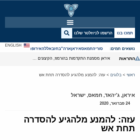
תמכו בנו
הרשמו לניוזלטר שלנו
ENGLISH
נושאים חמים:
סוריה
חמאס
איראן
ארה”ב
חזבאללה
אירופה
אנטישמיות
התראות
איראן מסמנת התקדמות בהורמוז, הקיצונים מנסים לבלום
ראשי
>
בלוגים
>
עזה: להמנע מלהגיע להסדרה תחת אש
איראן
,
ג'יהאד
,
חמאס
,
ישראל
24 פברואר, 2020
עזה: להמנע מלהגיע להסדרה
תחת אש