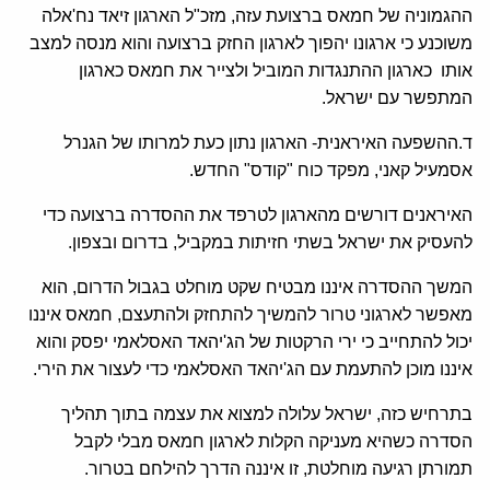
ההגמוניה של חמאס ברצועת עזה, מזכ"ל הארגון זיאד נח'אלה
משוכנע כי ארגונו יהפוך לארגון החזק ברצועה והוא מנסה למצב
אותו כארגון ההתנגדות המוביל ולצייר את חמאס כארגון
המתפשר עם ישראל.
ד.ההשפעה האיראנית- הארגון נתון כעת למרותו של הגנרל
אסמעיל קאני, מפקד כוח "קודס" החדש.
האיראנים דורשים מהארגון לטרפד את ההסדרה ברצועה כדי
להעסיק את ישראל בשתי חזיתות במקביל, בדרום ובצפון.
המשך ההסדרה איננו מבטיח שקט מוחלט בגבול הדרום, הוא
מאפשר לארגוני טרור להמשיך להתחזק ולהתעצם, חמאס איננו
יכול להתחייב כי ירי הרקטות של הג'יהאד האסלאמי יפסק והוא
איננו מוכן להתעמת עם הג'יהאד האסלאמי כדי לעצור את הירי.
בתרחיש כזה, ישראל עלולה למצוא את עצמה בתוך תהליך
הסדרה כשהיא מעניקה הקלות לארגון חמאס מבלי לקבל
תמורתן רגיעה מוחלטת, זו איננה הדרך להילחם בטרור.