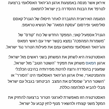
איראן אשר מנסה באמצעות ארגון הג'יהאד האסלאמי ברצועה
לטרפד את הבנות ההסדרה בין ישראל לחמאס.
המגמה האיראנית התגברה לאחר חיסולו של הגנרל קאסם
סולימאני ופירסום "עסקת המאה" של הנשיא טראמפ.
הגנרל אסמעיל קאני, המפקד החדש של כוח "קודס" של
"משמרות המהפכה" נמצא בקשר ישיר עם ראשי חמאס
והג'יהאד האסלאמי ומתאם עמם את פעילות הטרור נגד ישראל.
האסטרטגיה היא לשחק את המשחק בשני ראשים מול ישראל:
ארגון
חמאס
משחק את תפקיד "השוטר הטוב" מול ישראל,
שמעוניין בהסדרה ורוצה להינות מפירותיה בהיבט הכלכלי
וההומניטארי, ואילו ארגון הג'יהאד האסלאמי הינו "הסורר" או
"השוטר הרע" שמסלים את המצב הביטחוני בגבול עם ישראל
מבלי להביא למלחמה כוללת.
האסטרטגיה הזו מאפשרת לארגוני הטרור ברצועה להחזיק את
המקל משני קצותיו ולהשאיר מנוף לחץ קבוע על ישראל.