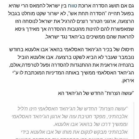
גם אם תושג הסדרה ארוכת
טווח
בין ישראל לחמאס הרי שהיא
בפועל תהייה "הסדרה תחת אש", לא ישרור שקט מוחלט בגבול
הרצועה, ארגוני הטרור רוצים להרגיל את ישראל לנוסחה הזו
שמאפשרת להם להינות מהטבות ההסדרה אך מאידך גיסא
להראות שהם ממשיכים בג'יהאד נגד ישראל.
חיסולו של בכיר הג'יהאד האסלאמי בהאא' אבו אלעטא בחודש
נובמבר שעבר לא הביא לשקט ברצועה. אבו אלעטא הוביל
בהנחיה איראנית את ההתנגדות להסדרה ופעל לטרפדה,אולם,
הג'יהאד האסלאמי ממשיך באותה המדיניות המוכתבת לו ע"י
איראן.
"עושה הצרות" החדש של הג'יהאד הא
"עושה הצרות" החדש של הג'יהאד האסלאמי הינו ח'ליל
אלבהתיני, מפקד חטיבת עזה של ארגון הג'יהאד האסלאמי
וממשיך דרכו של בהאא' אבו אלעטא.
אלבהתיני מבקש לנקום את מותו של אבו אלעטא בידי