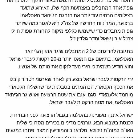
דחפור של צה"ל נכנס לתחומי הרצועה באזור התקרית ופינה את
גופת אחד המחבלים באצתעות הכף שלו, האירוע שתועד
בצילומים הרתיח עוד יותר את הנהגת הג'יהאד האסלאמי
ברצועה, המדיניות החדשה של צה"ל היא לאגור כמה שיותר
גופות מחבלים כדי שישמשו כקלפי מיקוח להחזרת גופות חיילי
צה"ל אורון שאול והדר גולדין ז"ל.
בתגובה להריגתם של 2 המחבלים שיגר ארגון הג'יהאד
האסלאמי, בתיאום עם חמאס, יותר מ-20 רקטות לעבר ישראל
והוא הודיע רשמית כי הירי נועד לנקום את מותם של אנשיו.
ירי הרקטות לעבר ישראל בוצע רק לאחר שארגוני הטרור קיבלו
את הכסף הקטארי, הם המתינו בסבלנות עד שהשליח הקטארי
מוחמד אלעמאדי וסגנו יעזבו את שטח הרצועה ואז שיגר הג'יהאד
האסלאמי את מטח הרקטות לעבר ישראל.
ישראל איננה מעוניינת בהסלמה בגבול הרצועה לפני הבחירות
לכנסת בשבוע הבא. גורמים מדיניים בכירים מסרו כי שליח
האו"ם למזה"ת ניקולאי מלדאנוב והמודיעין המצרי פתחו במגעים