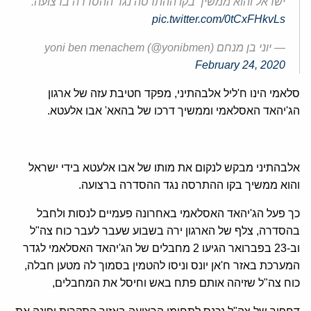
ישראל והוא ממשיך בקו ההתרסה נגד ההסדרה ברצועה.
pic.twitter.com/0tCxFHkvLs
— יוני בן מנחם yoni ben menachem (@yonibmen)
February 24, 2020
סלאמי הינו ח'ליל אלבהתיני, מפקד חטיבת עזה של ארגון
הג'יהאד האסלאמי וממשיך דרכו של בהאא' אבו אלעטא.
אלבהתיני מבקש לנקום את מותו של אבו אלעטא בידי ישראל
והוא ממשיך בקו ההתרסה נגד ההסדרה ברצועה.
כך פעל הג'יהאד האסלאמי באחרונה פעמיים לנסות ולחבל
בהסדרה, צלף של הארגון ירה בשבוע שעבר לעבר כוח צה"ל
וב-23 בפברואר הגיעו 2 מחבלים של הג'יהאד האסלאמי לגדר
המערכת באזר ח'אן יונס וניסו להטמין בסמוך לה מטען חבלה,
כוח צה"ל שזיהה אותם פתח באש וחיסל את המחבלים,