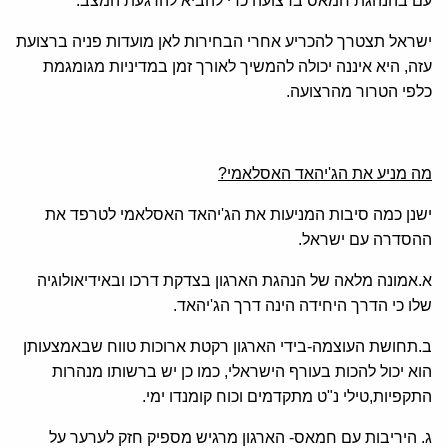
עם בהנהגת חמאס ברצועה כדי להביא להרגעת המצב.
ישראל תצטרך להכריע אחרי הבחירות לאן מועדות פניה ברצועת
עזה, היא איננה יכולה להמשיך לאורך זמן במדיניות מגומגמת
כלפי הטרור מהרצועה.
מה מניע את הג'יהאד האסלאמי?
ישנן כמה סיבות המניעות את הג'יהאד האסלאמי לטרפד את
ההסדרה עם ישראל.
א.אמונה מלאה של הנהגת הארגון בצדקת דרכו ובאידיאולוגיה
שלו כי הדרך היחידה הינה דרך הג'יהאד.
ב.תחושת העוצמה-בידי הארגון רקטת ארוכות טווח שבאמצעותן
הוא יכול להכות בעורף הישראלי, כמו כן יש ברשותו מנהרות
התקפיות,טילי נ"ט מתקדמים וכוח קומנדו ימי.
ג. היריבות עם חמאס- הארגון מרגיש מספיק חזק לערער על