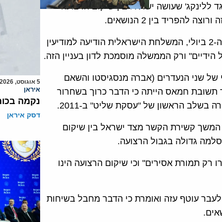
 ללינקג' שעושה ישראל בין שיקום הרצועה
על פי דיווח בעיתון הלבנוני אלאח'באר המקורב לחמאס מה-2 ביולי, המשלחת הישראלית הודיעה למודיעין
הידיים" ורק הממשלה מוסמכת לדון בעניין הזה.
של שני הנעדרים (אברה מנסגיסטו והשאם
5 אוגוסט, 2026
איראן
 תשובת חמאס הייתה כי הדבר כרוך בשחרור
נקמה בכות
 בשלב הראשון של "עסקת שליט" ב-2011.
דסק איראן
י המשך קשירת הקשר מצד ישראל בין שיקום
 רק תמורת אסירים" וכי שיקום הרצועה הינו
לעבר עוטף עזה ואומרת כי הדבר מחבל בשיחות
אים.