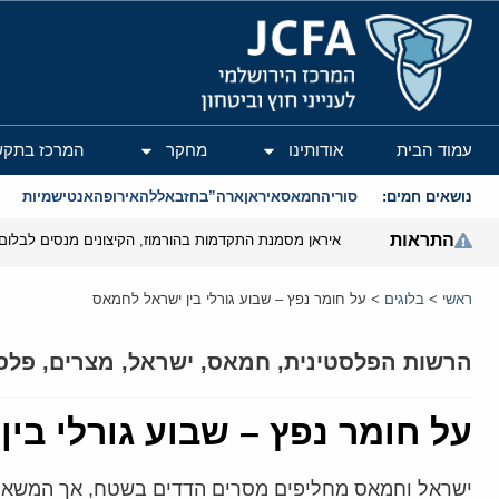
המרכז הירושלמי לענייני חוץ וביטחון
עמוד הבית
אודותינו
מחקר
המרכז בתקש
נושאים חמים:
סוריה
חמאס
איראן
ארה”ב
חזבאללה
אירופה
אנטישמיות
התראות
איראן מסמנת התקדמות בהורמוז, הקיצונים מנסים לבלום
ראשי
>
בלוגים
>
על חומר נפץ – שבוע גורלי בין ישראל לחמאס
הרשות הפלסטינית
,
חמאס
,
ישראל
,
מצרים
,
פלס
על חומר נפץ – שבוע גורלי בי
ישראל וחמאס מחליפים מסרים הדדים בשטח, אך המשא ומ