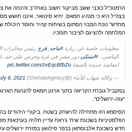
הרמטכ"ל כוכבי ששב מביקור חשוב בארה"ב והינחה את צ
בצה"ל היא כי מנהיג חמאס, יחיא סינוואר, איננו חושש 
מחדש" נוכח המבוי הסתום בשיחות קהיר וחוסר היכולת 
המלחמה ולהציגם לציבור תומכיו.
معلومات خاصة عن زيارة
#ماجد_فرج
رئيس مخابرات السل
الماضي..
#اشتكى
دور مصر في غزة وحرض على حمـ ـاس و
انتفاضة جديدة بالضفة
pic.twitter.com/zvEqcBfbZu
— وكالة شهاب للأنباء (@ShehabAgency)
uly 6, 2021
במקביל גוברת הקריאה בתוך ארגון חמאס להנהגת הארג
"עזה-ירושלים".
הסיסמא הזו מתחילה להישחק בשטח. ביקורי היהודים בהר 
הפלסטיניות בשכונת שיח' ג'ראח עדיין תלויה בערכאות 
חדש בשכונת אלבוסתאן בכפר סילוואן במזרח ירושלים על 