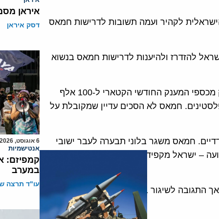
איראן מסמ
ישראלית לקהיר ועמה תשובות לדרישות חמאס
דסק איראן
ישראל להזדרז ולהיענות לדרישות חמאס בנשוא
ארגון חמאס עדיין לומד את ההצעה החדשה להעברת חלק מכספי המענק החודשי הקטארי ל-100 אלף
סטינים. חמאס לא הסכים עדיין שמקובלת על
יים. חמאס משגר בלוני תבערה לעבר ישובי
6 אוגוסט, 2026
אנטישמיות
ה – ישראל מקפידה להפציץ יעדים לא מאויישים
קמפיזם: א
במערב
עו"ד תרצה שו
ך התגובה לשיגור בלוני תבערה או רקטות לעבר