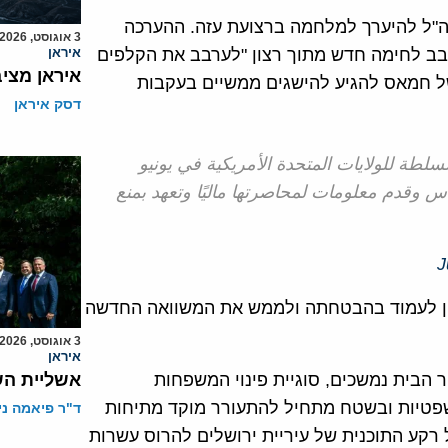
ה"ל להיערך למלחמה ברצועת עזה. ההערכה
3 אוגוסט, 2026
מסבב לחימה חדש מתוך רצון "לערבב את הקלפים
איראן
איראן מצי
של חמאס להגיע להישגים ממשיים בעקבות
דסק איראן
طة للولايات المتحدة الأمريكية في يونيو
قدم معلومات لمحاصرتها ماليًا وتعهد بمنع
J
ון לעמוד בהבטחתה ולממש את המשוואה החדשה
3 אוגוסט, 2026
איראן
הבית נמשכים, סוגיית פינוי המשפחות
אשליית הש
משפטיות ובשטח מתחיל להתעורר מוקד מתיחות
ד"ר פיאמה ני
רקע התוכנית של עיריית ירושלים להרוס עשרות