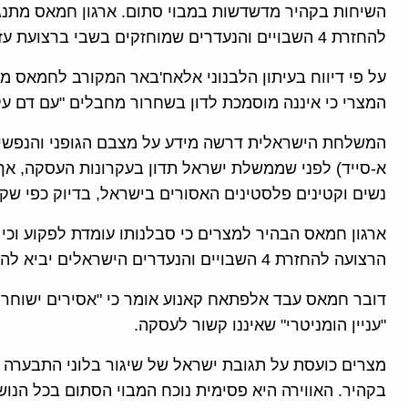
השיחות בקהיר מדשדשות במבוי סתום. ארגון חמאס מתנגד
להחזרת 4 השבויים והנעדרים שמוחזקים בשבי ברצועת עזה ורוצה להפריד בין 2 הנושאים.
המצרי כי איננה מוסמכת לדון בשחרור מחבלים "עם דם על 
המשלחת הישראלית דרשה מידע על מצבם הגופני והנפשי 
א-סייד) לפני שממשלת ישראל תדון בעקרונות העסקה, אך
נשים וקטינים פלסטינים האסורים בישראל, בדיוק כפי שקרה
ארגון חמאס הבהיר למצרים כי סבלנותו עומדת לפקוע וכ
הרצועה להחזרת 4 השבויים והנעדרים הישראלים יביא להסלמה גדולה בגבול הרצועה.
דובר חמאס עבד אלפתאח קאנוע אומר כי "אסירים ישוחררו
"עניין הומניטרי" שאיננו קשור לעסקה.
מצרים כועסת על תגובת ישראל של שיגור בלוני התבערה 
בקהיר. האווירה היא פסימית נוכח המבוי הסתום בכל הנוש