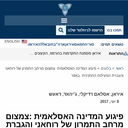
תמכו בנו
הרשמו לניוזלטר שלנו
ENGLISH
נושאים חמים:
סוריה
חמאס
איראן
ארה”ב
חזבאללה
אירופה
אנטישמיות
התראות
איראן מסמנת התקדמות בהורמוז, הקיצונים מנסים לבלום
ראשי
>
בלוגים
>
פיגוע המדינה האסלאמית :צמצום מרחב התמרון של רוחאני
והגברת הפעילות החתרנית באזור
איראן
,
אסלאם רדיקלי
,
ג'יהאד
,
דאעש
8 יוני, 2017
פיגוע המדינה האסלאמית :צמצום
מרחב התמרון של רוחאני והגברת