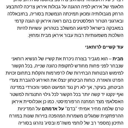
הלאומי של איראן לפיה ההגנה על גבולות איראן צריכה להתבצע
הרחק מגבולותיה ומכאן תמיכתה הנמשכת בסוריה, בחזבאללה
ובארגוני הטרור הפלסטינים בהם רואה איראן קו הגנה קדמי
במאבקה בישראל לפיגוע המשולב בטהראן עשויות להיות
השלכות משמעותיות רבות עבור איראן מבית ומחוץ.
עוד קשיים לרוחאני
מבית
– הוא מגביר בצורה ניכרת את קשייו של הנשיא רוחאני
שנבחר לפני פחות מחודש לתקופת כהונה שנייה, בכל הקשור
למימוש הבטחות הבחירות שלו לרפורמות והקלות בתחום זכויות
הפרט והאזרח. כוחות הביטחון ינצלו את האירוע להגברת צעדי
הביטחון, בעיקר, אך לא רק נגד המיעוט הסוני והכורדי במדינה
ואף ינקטו יד קשה יותר בכל הקשור לכל גילוי התנגדות למשטר
האסלאמי מצד המחנה הרפורמיסטי. כמו כן אוכלוסיית איראן
טרם שלמה מחיר אמיתי "בדם"
על אדמתם
על המדיניות
ההרפתקנית שמגלים משמרות המהפכה בזירות שונות במזרח
התיכון (מספר רב של לוחמי משה"מ ובסיג' נהרגו בסוריה