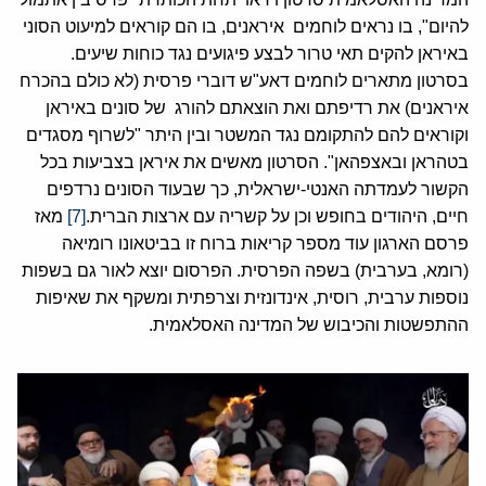
להיום", בו נראים לוחמים איראנים, בו הם קוראים למיעוט הסוני
באיראן להקים תאי טרור לבצע פיגועים נגד כוחות שיעים.
בסרטון מתארים לוחמים דאע"ש דוברי פרסית (לא כולם בהכרח
איראנים) את רדיפתם ואת הוצאתם להורג של סונים באיראן
וקוראים להם להתקומם נגד המשטר ובין היתר "לשרוף מסגדים
בטהראן ובאצפהאן". הסרטון מאשים את איראן בצביעות בכל
הקשור לעמדתה האנטי-ישראלית, כך שבעוד הסונים נרדפים
חיים, היהודים בחופש וכן על קשריה עם ארצות הברית.
[7]
מאז
פרסם הארגון עוד מספר קריאות ברוח זו בביטאונו רומיאה
(רומא, בערבית) בשפה הפרסית. הפרסום יוצא לאור גם בשפות
נוספות ערבית, רוסית, אינדונזית וצרפתית ומשקף את שאיפות
ההתפשטות והכיבוש של המדינה האסלאמית.