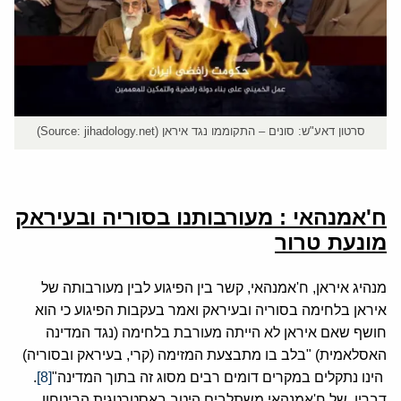
סרטון דאע"ש: סונים – התקוממו נגד איראן (Source: jihadology.net)
ח'אמנהאי : מעורבותנו בסוריה ובעיראק
מונעת טרור
מנהיג איראן, ח'אמנהאי, קשר בין הפיגוע לבין מעורבותה של
איראן בלחימה בסוריה ובעיראק ואמר בעקבות הפיגוע כי הוא
חושף שאם איראן לא הייתה מעורבת בלחימה (נגד המדינה
האסלאמית) "בלב בו מתבצעת המזימה (קרי, בעיראק ובסוריה)
הינו נתקלים במקרים דומים רבים מסוג זה בתוך המדינה"
[8]
.
דבריו, של ח'אמנהאי משתלבים היטב באסטרטגית הביטחון