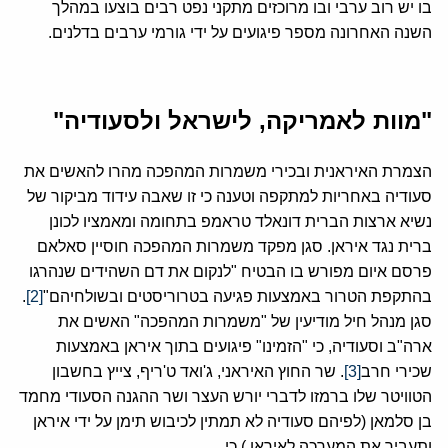
בו יש רוב ערבי ובו מרוכזים מתקני נפט רבים בוצעו במהלך
השנה האחרונה מספר פיגועים על ידי גורמי ערבים בדלנים.
"מוות לאמריקה, לישראל ולסעודיה"
הצמרת האיראנית ובכירי משמרות המהפכה מהרו להאשים את
סעודיה באחריות למתקפה וטענה כי זו שאבה עידוד מביקור של
נשיא ארצות הברית דונאלד טראמפ בתחומה ומאמציו לכונן
ברית נגד איראן. סגן מפקד משמרות המהפכה חוסיין סאלאם
פרסם איום מפורש בו הבטיח "לנקום את דם השהידים שנהרגו
בהתקפת הטרור באמצעות פגיעה בטרוריסטים ובשולחיהם"
[2]
.
סגן מנהל חיל מודיעין של "משמרות המהפכה" האשים את
ארה"ב וסעודיה, כי "הזמינו" פיגועים בתוך איראן באמצעות
שכירי חרב
[3]
. שר החוץ האיראני, ג'ואד ט'ריף, צייץ בחשבון
הטוויטר שלו ברמזו לדברי יורש העצר ושר ההגנה הסעודי מחמד
בן סלמאן (לפיהם סעודיה לא תמתין לכיבוש תימן על ידי איראן
ותעביר את המערכה לאיראן ) כי