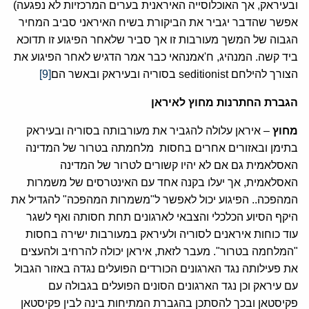
ובעיראק, אך האוכלוסייה האיראנית בערים המרכזיות לא נפגעה)
אפשר שהדבר יגביר את הביקורת בשיח האיראני סביב המחיר
הגבוה של המשך מעורבות זו אך סביר שלאחר הפיגוע זו תדוכא
ביד קשה. המנהיג, ח'אמנהאי כבר אמר הדגיש לאחר הפיגוע את
הצורך להילחם seditionist בסוריה ובעיראק ובאשר הם
[9]
הגברת החתרנות מחוץ לאיראן
מחוץ
– איראן עלולה להגביר את מעורבותה בסוריה ובעיראק
בתימן ובאזורים אחרים בחסות מלחמתה בטרור של המדינה
האסלאמית גם אם לא יהיו קשורים לטרור של המדינה
האסלאמית, אך יעלו בקנה אחד עם האינטרסים של משמרות
המהפכה.. הפיגוע יכול לאפשר ל"משמרות המהפכה" להגדיל את
היקף הסיוע הכלכלי והצבאי לארגונים תחת חסותה ואף לשגר
עוד כוחות איראנים לסוריה ולעיראק במעורבות ישירה בחסות
"המלחמה בטרור". מעבר לזאת, איראן יכולה להרחיב ולהעצים
את פעילותה נגד הארגונים הכורדים הפועלים נגדה באזור הגבול
עם עיראק וכן נגד הארגונים הסונים הפועלים בגבולה עם
פקיסטאן ובכך להסתכן בהגברת המתיחות בינה לבין פקיסטאן