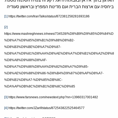
הארגון בתוך איראן ובגבולותיה ועל רקע זה צפויה הסלמה נוספת
ביחסיה עם ארצות הברית ועם מדינות המפרץ ובראשון סעודיה
[1]
https://twitter.com/IranTalks/status/872381258281693186
[2]
https://www.mashreghnews.ir/news/734528/%D8%B9%D9%85%D9%84%
%D8%A7%D9%85%D8%B1%D9%88%D8%B2-
%D8%B3%D9%BE%D8%A7%D9%87-
%D8%A7%D9%81%D8%AA%D8%AE%D8%A7%D8%B1%D8%A2%D9%85%
%D8%A8%D9%88%D8%AF-
%D8%A7%D9%86%D8%AA%D9%82%D8%A7%D9%85-
%D8%AE%D9%88%D9%86-%D8%B4%D9%87%D8%AF%D8%A7-
%D8%B1%D8%A7-%D9%85%DB%8C-
%DA%AF%DB%8C%D8%B1%DB%8C%D9%85
[3]
https://www.farsnews.com/newstext.php?nn=13960317001482
[4]
https://twitter.com/JZarif/status/872543822525464577