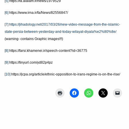
[5]
https://fa.alalam.ir/news/1979529
[6]
https://www.irna.ir/fa/News/82556847/
[7]
https://jihadology.net/2017/03/26/new-video-message-from-the-islamic-
state-persia-between-yesterday-and-today-wilayat-diyala%e2%80%8e/
(warning- contains Graphic images!!!)
[8]
https://farsi.khamenei.ir/speech-content?id=36775
[9]
https://tinyurl.com/yd82p4pz
[10]
https://jcpa.org/article/ethnic-opposition-to-irans-regime-is-on-the-rise/