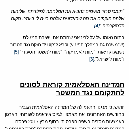
"תומכי טרור מאימים להביא את המלחמה למולדתנו. שלוחות
שלהם תוקפים את מה שהאדונים שלהם בזים לו ביותר: מקום
הדמוקרטיה
"
[4]
בתום נאומו של על לריג'אני שחתם את ישיבת המג'לס
(שנמשכה גם במהלך הפיגוע) וקרא לנקוט יד חזקה נגד הטרור
נשמעו קריאות "מוות לאמריקה", "מוות למשטר הסעודי"
[5]
ו"מוות לישראל".
[6]
המדינה האסלאמית קוראת לסונים
להתקומם נגד המשטר
יודגש, כי מנגנון התעמולה של המדינה האסלאמית הגביר
בחודשים האחרונים את מאמציו לגייס איראנים לשורותיו הארגון
באמצעות מסרים בשפה הפרסית. בסוף מרץ 2017 פרסם
המדינה האסלאמית סרטון וידאו תחת הכותרת "פרס בין אתמול