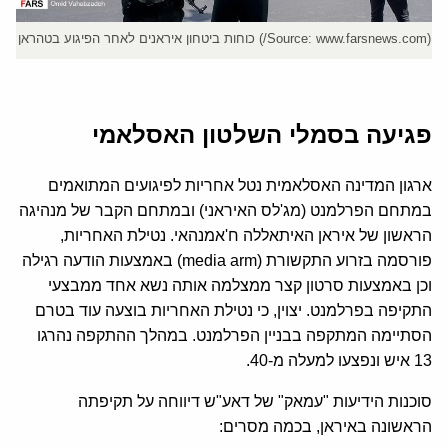
(Source: www.farsnews.com/)
כוחות ביטחון איראנים לאחר הפיגוע בטהראן
פגיעה בסמלי השלטון האסלאמי
ארגון המדינה האסלאמית נטל אחריות לפיגועים המתואמים
במתחם הפרלמנט (מג'לס האיראני) ובמתחם הקבר של מנהיגה
הראשון של איראן האיתאללה ח'אמנהאי. נטילת האחריות,
פורסמה בזרוע התקשורת (media arm) באמצעות הודעה רגילה
וכן באמצעות סרטון קצר ממצלמה אותה נשא אחד ממבצעי
התקיפה בפרלמנט. יצוין, כי נטילת האחריות בוצעה עוד בטרם
הסתיימה המתקפה בבניין הפרלמנט. במהלך ההתקפה נהרגו
13 איש ונפצעו למעלה מ-40.
סוכנות הידיעות "עמאק" של דאע"ש דיווחה על תקיפתה
הראשונה באיראן, בכמה מסרים: