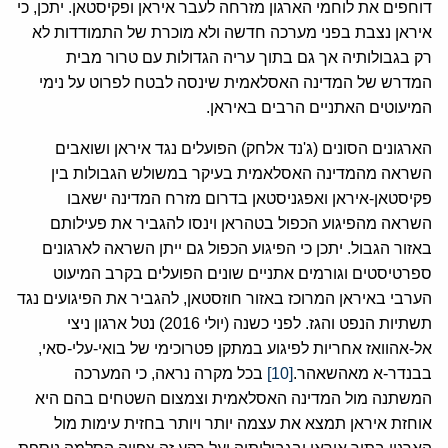
דוחפים את לוחמי הארגון מזרחה לעבר איראן ופקיסטאן. יתכן, כי
איראן נצבת בפני מערכה חדשה ולא מוכרת של התמודדות לא
רק בגבולותיה אך גם בתוך עריה הגדולות עם טרור מבית
המדרש של המדינה האסלאמית שינסה לבטח לפרוט על נימי
המיעוטים האתניים הרבים באיראן.
הארגונים הסונים (ג'נד אלחק) הפועלים נגד איראן ושואבים
השראה מהמדינה האסלאמית בעיקר במשולש הגבולות בין
פקיסטאן-איראן ואפגניסטאן בדרום מזרח המדינה ישאבו
השראה מהפיגוע הכפול בטהראן וינסו להגביר את פעילותם
באזור הגבול. יתכן כי הפיגוע הכפול גם ייתן השראה לארגונים
ספרטיסטים וגורמים אתניים שונים הפועלים בקרב המיעוט
הערבי באיראן המרוכז באזור חוזסטאן, להגביר את הפיגועים נגד
תשתיות הנפט והגז. לפני כשנה (יולי 2016) נטל ארגון ניצי
אל-אהוואז אחריות לפיגוע במתקן פטרוכימי של בואי-עלי-סאי,
בבנדר-א מאהשאהר.
[10]
בכל מקרה נראה, כי המערכה
המשתנה מול המדינה האסלאמית וצמצום השטחים בהם היא
אוחזת איראן תמצא את עצמה יותר ויותר בחזית עימות מול