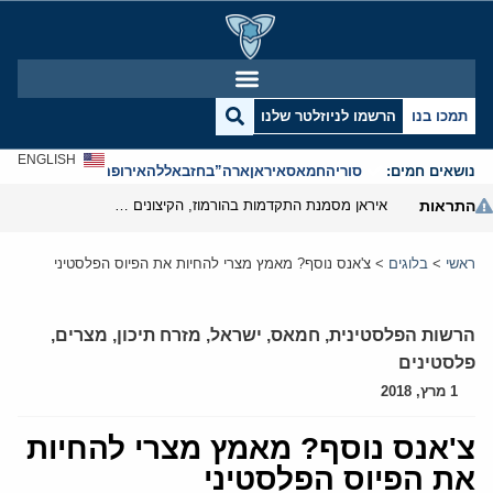
תמכו בנו
הרשמו לניוזלטר שלנו
ENGLISH
נושאים חמים:
סוריה
חמאס
איראן
ארה”ב
חזבאללה
אירופה
אנטישמיות
התראות
איראן מסמנת התקדמות בהורמוז, הקיצונים מנסים לבלום
ראשי
>
בלוגים
>
צ'אנס נוסף? מאמץ מצרי להחיות את הפיוס הפלסטיני
הרשות הפלסטינית
,
חמאס
,
ישראל
,
מזרח תיכון
,
מצרים
,
פלסטינים
1 מרץ, 2018
צ'אנס נוסף? מאמץ מצרי להחיות
את הפיוס הפלסטיני