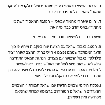
ג.
הכרזת הנשיא טראמפ בעניין מעמד ירושלים ולקראת "עסקת
המאה" שאמורה להתפרסם בקרוב.
ד
. "היום שאחרי מחמוד עבאס" – הנהגת חמאס דורשת כי
מחמוד עבאס יקדם כבר עתה את
נושא הבחירות לנשיאות נוכח מצבו הבריאותי.
ה
. המצב בגבול ישראל עם רצועת עזה בעקבות אירוע פיצוץ
הדגל הממולכד שממנו נפצעו 4 חיילי צה"ל והמצב לאורך "ציר
פילדלפי" בגבול הרצועה עם מצרים. הנהגת חמאס התחייבה
שלא להגיש שום סיוע לשלוחת דאע"ש בסיני ולא לאפשר
לנמלטים מהקרבות עם הצבא המצרי להיכנס לרצועת עזה דרך
המנהרות כדי למצוא בה מקלט וטיפול רפואי.
ו
.עסקת חילופי שבויים חדשה עם ישראל תמורת 4 השבויים
והנעדרים הישראלים המוחזקים ברצועה( למרות שחמאס
מכחישה זאת רשמית).