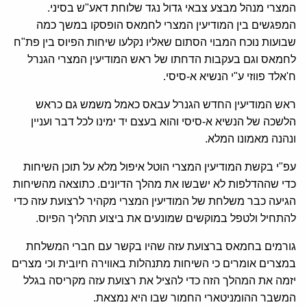
המצרי מנהל מבצע צבאי גדול נגד שלוחת דאע"ש בסיני.
המפגשים בין המודיעין המצרי לחמאס הופסקו במשך כמה
שבועות נוכח המבוי הסתום שאליו נקלעו שיחות הפיוס בין פת"ח
לחמאס וגם בעקבות הדחתו של ראש המודיעין המצרי הגנרל
ח'אלד פווזי ע"י הנשיא א-סיסי.
ראש המודיעין החדש הגנרל עבאס כאמל משמש גם כראש
הלשכה של הנשיא א-סיסי והוא בעצם יד ימינו לכל דבר ועניין
ונהנה מאמונו המלא.
עפ"י בקשת המודיעין המצרי הוטל איפול מלא על תוכן השיחות
כדי שההדלפות לא ישבשו את מהלך הדיונים. כתוצאה מהשיחות
הגיעה כבר משלחת של המודיעין המצרי מקהיר לרצועת עזה כדי
להתחיל ולטפל במוקשים שמונעים את ביצוע תהליך הפיוס.
גורמים בחמאס ברצועת עזה שהיו בקשר עם חברי המשלחת
במצרים אומרים כי השיחות מתנהלות באווירה חיובית וכי מצרים
יזמה את המהלך הזה כדי להציל את רצועת עזה מקריסה בגלל
המשבר ההומניטארי החמור שבו היא נמצאת.