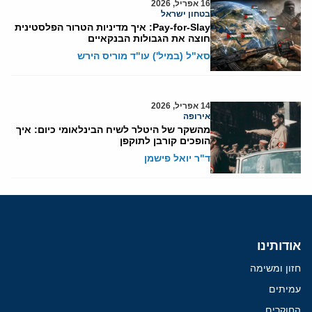
16 אפריל, 2026
בטחון ישראל
Pay-for-Slay: איך מדיניות הטרור הפלסטינית
חוצה את הגבולות הבנקאיים
סא"ל (במיל') עו"ד מוריס הירש
14 אפריל, 2026
אירופה
מהשקר של היטלר לשיח הבינלאומי כיום: איך
הופכים קורבן לתוקפן
ד"ר יואל פישמן
אודותינו
חזון ומשימה
עמיתים
החוקרים