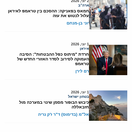
2 יוני, 2026
ארה"ב
חמאס בפאניקה: ההסכם בין טראמפ לאיראן
עלול לנטוש את עזה
יוני בן-מנחם
1 יוני, 2026
איראן
חרדת "מיתוס כפל ההבטחות": הסיבה
העמוקה לסירוב לסדר האזורי החדש של
טראמפ
רם לירן
1 יוני, 2026
בטחון ישראל
כיבוש הבופור מסמן שינוי במערכה מול
חזבאללה
אל"מ (בדימוס) ד"ר ז'ק נריה