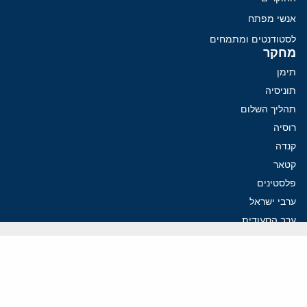
אנשי מפתח
לסטודנטים ומתמחים
מחקר
תימן
תוניסיה
תהליך השלום
רוסיה
קנדה
קטאר
פלסטינים
ערבי ישראל
ערב הסעודית
עיראק
פרסומים אחרונים
פזשכיאן רוצה הסדרה, השמרנים באיראן רוצים מנוף לחץ בהורמוז
איראן מסמנת התקדמות בהורמוז, הקיצונים מנסים לבלום
קמפיזם: איך דוקטרינה קומוניסטית עיצבה את היחס לישראל במערב