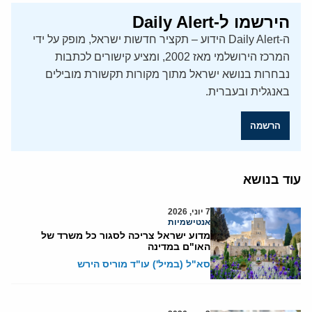
הירשמו ל-Daily Alert
ה-Daily Alert הידוע – תקציר חדשות ישראל, מופק על ידי
המרכז הירושלמי מאז 2002, ומציע קישורים לכתבות
נבחרות בנושא ישראל מתוך מקורות תקשורת מובילים
באנגלית ובעברית.
הרשמה
עוד בנושא
7 יוני, 2026
אנטישמיות
מדוע ישראל צריכה לסגור כל משרד של
האו"ם במדינה
סא"ל (במיל') עו"ד מוריס הירש