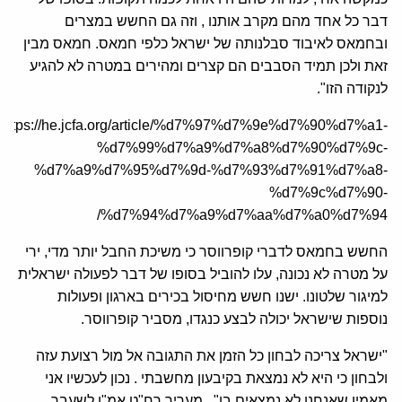
דבר כל אחד מהם מקרב אותנו , וזה גם החשש במצרים
ובחמאס לאיבוד סבלנותה של ישראל כלפי חמאס. חמאס מבין
זאת ולכן תמיד הסבבים הם קצרים ומהירים במטרה לא להגיע
לנקודה הזו".
https://he.jcfa.org/article/%d7%97%d7%9e%d7%90%d7%a1-
%d7%99%d7%a9%d7%a8%d7%90%d7%9c-
%d7%a9%d7%95%d7%9d-%d7%93%d7%91%d7%a8-
%d7%9c%d7%90-
%d7%94%d7%a9%d7%aa%d7%a0%d7%94/
החשש בחמאס לדברי קופרווסר כי משיכת החבל יותר מדי, ירי
על מטרה לא נכונה, עלו להוביל בסופו של דבר לפעולה ישראלית
למיגור שלטונו. ישנו חשש מחיסול בכירים בארגון ופעולות
נוספות שישראל יכולה לבצע כנגדו, מסביר קופרווסר.
"ישראל צריכה לבחון כל הזמן את התגובה אל מול רצועת עזה
ולבחון כי היא לא נמצאת בקיבעון מחשבתי . נכון לעכשיו אני
מאמין שאנחנו לא נמצאים בו" , מעריך רח"ט אמ"ן לשעבר.