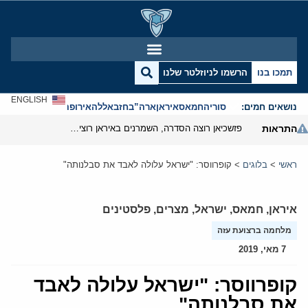
תמכו בנו
הרשמו לניוזלטר שלנו
ENGLISH
נושאים חמים:
סוריה
חמאס
איראן
ארה”ב
חזבאללה
אירופה
אנטישמיות
התראות
פזשכיאן רוצה הסדרה, השמרנים באיראן רוצים מנוף לחץ בהורמוז
ראשי
>
בלוגים
>
קופרווסר: "ישראל עלולה לאבד את סבלנותה"
איראן
,
חמאס
,
ישראל
,
מצרים
,
פלסטינים
מלחמה ברצועת עזה
7 מאי, 2019
קופרווסר: "ישראל עלולה לאבד
את סבלנותה"