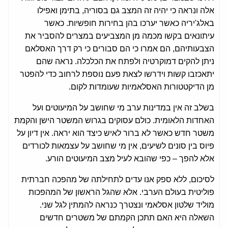
אלה ונראה כי יהיה זה המצב גם בסוריה, בתימן ואפילו
באלג'יריה כאשר יערכו בהן בחירות חופשיות. כאשר
עיתונאים בקשו מכמה מן המצביעים במצרים להסביר את
הצבעותיהם, הם אמרו כי הם סבורים כי רק דרך האסלאם
ניתן להקים דמוקרטיה ולפתח את הכלכלה. נראה שהם
יתאכזבו קשות וידרשו לצאת פעם נוספת לרחוב כדי להפטר
מן הדיקטטורות האסלאמיות שעומדות לקום.
בשלב זה אין במדינות ערב מי שחושב על המיעוטים ועל
האחדות הלאומית. כולם עסוקים בגרוש המשטר הישן והקמת
משטר חדש כאשר לא ברור לאיש כיצד הוא יראה. אין דיון על
פיוס בין סונים לשיעים, אין מי שחושב על עצמאות לכורדים
אלא להפך – כפי שהובא לעיל מצב המיעוטים הורע.
לסיכום, ללא ספק אנו עדים לתחילתה של מהפכה חברתית
פוליטית בעולם הערבי. אלא שהגל הראשון של המהפכות
מוליד שלטון אסלאמי ונצטרך כנראה להמתין לגל שני.
השאלה היא האם תתכן הקמתם של משטרים חדשים