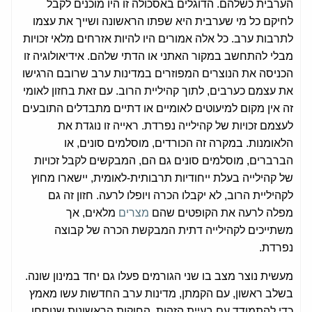
הערבית כשלהם. הדוגלים באסכולה זו היו מוכנים לקבל
לחיקם כל מי שערבית היא שפתו הראשונה ושייך את עצמו
לתרבות ערב. כל אלה אמורים היו להיות אזרחים מלאי זכויות
מבלי להתחשב במקור האתני או הדתי שלהם. אידיאולוגיה זו
הכניסה את הנוצרים המפוזרים במדינות ערב שרובם הרגישו
את עצמם כערבים, לתוך קהיליית הרוב. עם זאת בחזון לאומי
זה אין מקום למיעוטים לאומיים או דתיים מתבדלים התובעים
לעצמם זכויות של קהילייה נפרדת. ראייה זו נוגדת את
הלאומנות. במקרה זה הכורדים, מוסלמים סונים, או
הברברים, מוסלמים סונים גם הם, המבקשים לקבל זכויות
של קהילייה בעלת ייחודיות תרבותית-לאומית, יישארו מחוץ
לקהיליית הרוב, לא יקבלו הכרה ויופלו לרעה. חזון זה גם
מפלה לרעה את הקופטים שהם
מצרים
מלאים, אך
משתייכים לקהילייה דתית המבקשת הכרה של קבוצה
נפרדת.
מעשית נוצר מצב בו שני הגורמים פעלו גם יחד במינון שונה.
בשלב ראשון, עם הקמתן, מדינות ערב החדשות עשו מאמץ
כדי להתמודד עם בעיית הזהות. החוקות הראשונות שנוסחו