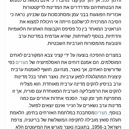
וחינוך לכל, אך תוך זמן קצר מתברר כי אינם מסוגלים לממש
את הבטחותיהם ומדרדרים את המדינות לדיקטטורות
אכזריות הפוגעות בבני עמן ומסתכסכות עם שכניהן. נראה כי
הסיבה המרכזית לכישלונם הייתה אי היכולת למצוא את
הנראטיב המאחד בין כל פסיפס הקבוצות האתניות הלאומיות
והדתיות, בנוסף לשחיתות, שהיא אנדמית במדינות ערב
והנובעת מהמסורות הערביות השבטיות.
במצרים ההפיכה בוצעה על ידי קציני צבא המקורבים לאחים
המוסלמים. הם אמנם דוחים את האסלמיזציה של
מצרים
כפי
שדורשים האחים, אך נאצר, מנהיגם, חושף לאומנות ערבית
קיצונית המתגלגלת לפאן ערביות. נאצר חותר בכל מדינות
ערב בניסיון להקים מדינה ערבית מאוחדת. הוא מצליח
להקים את הרפובליקה הערבית המאוחדת עם סוריה, אך זו
מתפרקת תוך זמן קצר. הסכמי אחדות אחרים עם כמה
מדינות ערב נשארים על הנייר ואינם יוצאים לפועל.
בנוסף,
מצרים
מסתבכת במלחמת האזרחים בתימן. הלאמת
תעלת סואץ מובילה לתקיפה המשולשת של בריטניה, צרפת
וישראל ב-1956. בתגובה נאצר מגרש את המיעוטים הלא