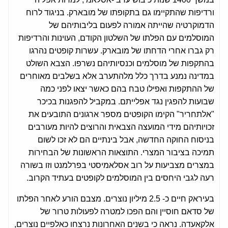
ורדיפות שהתקיימו גם בתקופתו של מובארק. בניגוד לרוח
הדמוקרטיה שהייתה אמורה לפעום בליבותיהם של
המוסלמים עם הפלתו של השלטון הקודם, העוינות והרדיפות
רק גברו אחרי הדחתו של מובארק. עשרות קופטים נהרגו
בהתקפות של מוסלמים וכנסיותיהם נשרפו. הצבא השולט
במדינה נמנע בדרך כלל מלהתערב אלא בשלבים מאוחרים
של ההתקפות ואפילו טבח בהם כאשר יצאו לפני כמה
שבועות להפגין נגד אפלייתם. במקביל להפגנות בכיכר
"אלתחריר" הקימו הקופטים מספר ארגונים התובעים את
זכויותיהם מידי המועצה הצבאית והרוצים להיות מעורבים
בניסוח החוקה החדשה, אבל בינתיים הם לא זכו לשום
תמיכה בציבור המצרי. התוצאות הראשונות של הבחירות
במצרים מצביעות על רוב אסלאמיסטי בפרלמנט וזו בשורה
רעה לגבי היחסים בין המוסלמים לקופטים בעתיד הקרוב.
בעיראק חיים כ- 2.5 מיליון נוצרים. מצבם הורע לאחר הפלתו
של סדאם חוסיין והם הפכו למטרה לפעולות טרור של
אלקאעדה. נראה כי בשנים האחרונות נרצחו כאלפיים נוצרים,