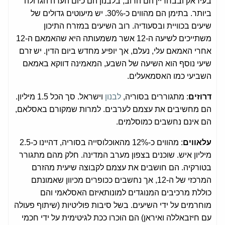
בעיראק ובבחריין הם הרוב, בלבנון הם כיום העדה הגדולה
ביותר. בתימן הם מהווים כ-30%. יש מיעוטים גדולים של
שיעים בכוויית ובסעודיה. רוב השיעים במזרח התיכון
משתייכים לשיעה ה-12 אשר משמעותה היא שהאמאם ה-12
אחרי האמאם עלי, נעלם, אך יופיע מחדש ביום הדין. יש זרם
שיעי נוסף הוא השיעה של השבע, המאמינה דווקא באמאם
השביעי כמו האסמאעלים.
דרוזים
: מתגוררים בסוריה,
לבנון
וישראל. סך הכל 1.5 מיליון.
הם מחשיבים את עצמם לערבים. למרות שמקורם באסלאם,
הם אינם נחשבים כמוסלמים.
עלאווים
: מהווים כ-12% מהאוכלוסייה בסוריה, דהיינו כ-2.5
מיליון איש. שוכנים בצפון מערב המדינה. חלק מהם מתגורר
בטורקיה. הם חושבים את עצמם לקבוצה שיעית מהזרם
המרכזי של ה-12, אך נחשבים ככופרים מכיוון שאמונתם
כוללת מרכיבים המנוגדים למונותאיזם האסלאמי והם
מוחרמים על ידי השיעים. בשל סיבות פוליטיות (שיתוף פעולה
עם חיזבאללה ואיראן) הם הוכרו ככת לגיטימית על ידי חכמי