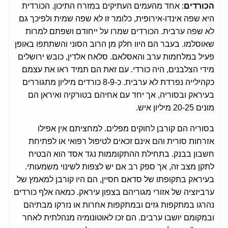
הכורדים
: אחד מהעמים העתיקים במזרח התיכון. הכורדית
היא שפה אינדו-אירופית, כלומר זו לא שפה שמית ולפיכך גם
לא שפה ערבית. הכורדים שמרו על ייחודם ושפתם למרות
שאוסלמו. בעבר הם היוו חלק מן הרוב הסוני והשתתפו באופן
פעיל במלחמות ערב והאסלאם. סלאח אלדין, כובש ירושלים
מידי הצלבנים, היה כורדי. עם זאת הם תמיד ראו את עצמם
כקהילייה נפרדת לא ערבית. כ-8-9 כורדים מיליון מתגוררים
בעיראק ובסוריה, אך יחד עם אחיהם בטורקיה ואיראן הם
מונים 20-25 מיליון איש.
בסוריה הם קורבן לחוקים מפלים. למחציתם אין אפילו
אזרחות סורית והם אינם זכאים לטיפול רפואי או לפתיחת
חשבון בבנק. בתחילת ההתקוממות נגד אסד הוא הבטיח
לתקן מצב זה, אך ספק רב אם יש לצפות לשינוי משמעותי.
בעיראק בתקופתו של סדאם חסיין, הם היו קורבן למאמץ של
ערביזציה של אזורי מגוריהם בצפון עיראק. כמאה אלף כורדים
נהרגו במתקפות גזים ובמתקפות אחרות או נזרקו מבתיהם
ובמקומם יושבו ערבים. הם זכו לאוטונומיה מנהלתית לאחר