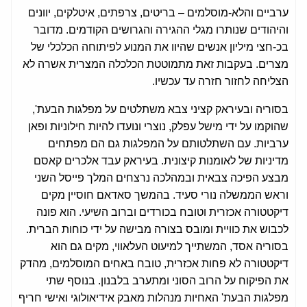
ערביים והלא-מוסלמים – בריטים, צרפתים, איטלקים, יוונים
והיהודים שנותרו מגלי ההגירה והגרושים הקודמים. מדובר
בכ-חצי מיליון אנשים שהיוו את המנוע לפיתוחה הכלכלי של
מצרים. בעקבות זאת מתמוטטת הכלכלה המצרית אשרה לא
הצליחה לחזור חזרה עד עכשיו.
בסוריה ובעיראק קציני צבא משתלטים על מפלגות הבעת',
שהוקמו על ידי מישל עפלק, נוצרי ונועדו להיות חילוניות ופאן
ערביות. עם השתלטותם על המפלגות גם הם מפתחים
מדיניות של לאומנות קיצונית. בעיראק עבד אלכרים קאסם
מבצע הפיכה צבאית ובמהלכה נרצחים המלך פייסל השני
וראש הממשלה נורי סעיד. בהמשך סאדאם חוסיין מקים
דיקטטורה אכזרית וטובח בכורדים וברוב השיעי. הוא פונה
לכבוש את כוויית ומובס בצורה מבישה על ידי כוחות הברית.
בסוריה אסד, המשתייך למיעוט העלאווי, מקים גם הוא
דיקטטורה לא פחות אכזרית, טובח באחים המוסלמים, מהדק
את הפיקוח על הרוב הסוני ומתערב בלבנון. בנוסף שתי
מפלגות הבעת' האחיות מנהלות מאבק אידיאולוגי ואישי חריף