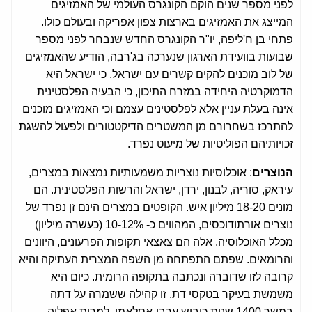
לפני מספר שנים הוקם הקונגרס העולמי של האמזיגים
המייצג את האמזיגים בארצות צפון אפריקה ובעולם כולו.
פתחי בן ח'ליפה, יו"ר הקונגרס החדש שנבחר לפני מספר
שבועות בוועידת הארגון שנערכה בג'רבה, הודיע שהאמזיגים
של לוב מוכנים להקים קשרים עם ישראל, כי ישראל היא
הדמוקרטיה היחידה במזרח התיכון, כי הבעיה הפלסטינית
אינה בעלת עניין אלא לפלסטינים עצמם וכי האמזיגים מוכנים
להתרכז בשחרורם מן המשטרים הדיקטטורים ולפעול להשגת
זכויותיהם הפוליטיות של מיעוט נפרד.
הנוצרים
: אוכלוסיות נוצריות משמעותיות נמצאות במצרים,
עיראק, סוריה, לבנון, ירדן, ישראל והרשות הפלסטינית. הם
מונים 18-20 מיליון איש. הקופטים במצרים הינם זן נפרד של
נוצרים אורתודוכסים, המהווים כ- 10-12% (כעשרה מיליון)
מכלל האוכלוסיה. אלה הם צאצאי תקופות הפרעונים, היוונים
והרומאים. שפתם התפתחה מן השפה המצרית העתיקה והיא
קרובה לזו שדוברה ונכתבה בתקופה הרומית. כיום היא
משמשת בעיקר בטקסי דת. זו קהילה ששמרה על דתה
במשך 1400 שנות כיבוש ערבי-אסלאמי, למרות אפליה