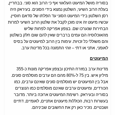
בסוריה מושל המיעוט העלאווי אף כי הרוב הוא סוני. בבחריין,
בעלת הרוב השיעי, השלטון נמצא בידי הסונים. בעיראק היה
רסן השלטון בידי המיעוט הסוני עד הפלתו של סדאם חוסיין.
עכשיו מיעוט זה אינו מוכן לקבל את שלטון הרוב השיעי למרות
הבחירות שנערכו שם. בצפון אפריקה לפחות שליש
מהאוכלוסיה הם עמים ברברים שאין להם שום חלק בשלטון
והם משוללי כל זכויות. עימות בין הרוב למיעוטים על בסיס
לאומני, אתני או דתי – זוהי התמונה בכל מדינות ערב.
המיעוטים
מדינות ערב במזרח התיכון ובצפון אפריקה מונות כ-355
מיליון איש. בין 75 ל-80% מהם הם ערבים מוסלמים סונים.
אבל בין המיעוטים יש מוסלמים סונים שאינם ערבים, כמו
הכורדים, ומיעוטים ערבים שאינם מוסלמים כמו הנוצרים
בסוריה ובעיראק. רשימת המיעוטים ארוכה ביותר. מדובר
בעשרות רבות, הכוללות מיעוטים אתניים, לאומיים, דתיים
ושבטיים. נזכיר כאן רק את החשובים שביניהם.