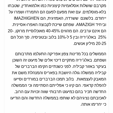
מקרבם שושלות אסלאמיות קיצוניות כמו אלמואחדין, שטבחו
בלא-מוסלמים. עם זאת מפעם לפעם הם התמרדו ושמרו על
ייחודם. בלשונם ששרדה, האמזיגית, הם IMAZHIGHEN
וביחיד AMAZIGH. שפתם שייכת לקבוצה האפרו-אסיינית.
הם אינם ערבים. הם מהווים 40-45% מאוכלוסיית מרוקו, 20-
25% באלג'יריה ובין 5 ל-10% בלוב ובטוניסיה. סך הכל הם
20-25 מיליון אנשים.
הממשלים בכל מדינות צפון אפריקה התעלמו מתרבותם
ושפתם. באלג'יריה מתקיים דיכוי אלים של מיעוט זה השוכן
בעיקר באזור קביליה. לפני כשנתיים הקימו הברברים של
קביליה ממשלה גולה היושבת בפאריס והמנהלת משם את
המאבק לעצמאות. בלוב תמכו הברברים במורדים וסייעו
להפלת קדאפי. הם קיוו כי אפלייתם הסתיימה וכי הממשלה
החדשה תכיר בהם כמיעוט תרבותי שווה זכויות עם הרוב.
לאכזבתם נציגיהם לא שותפו בממשלה החדשה והם הודיעו
כי יחרימו אותה.