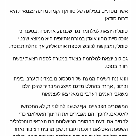
אשר מסתיים בפילוגה של סודאן והקמת מדינה עצמאית היא
דרום סודאן.
סומליה יוצאת למלחמה נגד שכנתה, אתיופיה, בטענה כי
אוכלוסיית מחוז אוגדן במזרח אתיופיה היא ממוצא שבטי
סומלי, ומבקשת לכובש ולספח אותו אליה, אך נוחלת תבוסה.
גם לוב יוצאת למלחמה בצ'אד במטרה לספח רצועת יבשה
רוויה בנפט.
וזו איננה רשימה ממצה של הסכסוכים במדינות ערב, ביניהן
ובתוכן, אך זה בהחלט מדגם מייצג המבהיר להיכן הלכו
משאבי העמים הערביים מאז יצאו לעצמאות.
המשטרים הצבאיים, אף שטענו לחילוניות, לא התכחשו
לאסלאם. להפך, הם מגבירים את החינוך האסלאמי כדי
להסיח את דעת ההמונים מכישלונותיהם הצבאיים והכלכלים.
השפעת האסלאם הולכת וגוברת שכן מרבית הציבור נאחז