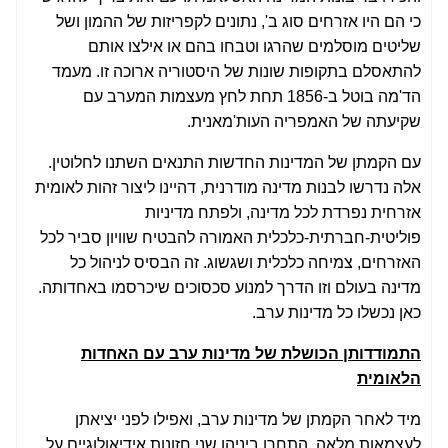
כי הם היו אזרחים סוג ב', נתונים לקפריזות של ההמון ושל
שליטים מוסלמים שהרגו וטבחו בהם או אילצו אותם
להתאסלם בתקופות שונות של היסטוריה ארוכה זו. מעמד
הד'מה בוטל ב-1856 תחת לחץ מעצמות המערב עם
שקיעתה של האמפריה העות'מאנית.
עם הקמתן של המדינות החדשות התנאים השתנו לחלוטין.
אלה נדרשו לבנות מדינה מודרנית, דהיינו ליצור זהות לאומית
אזרחית נפרדת לכל מדינה, ולפתח מדיניות
פוליטית-חברתית-כלכלית האמורה להבטיח שוויון סביר לכל
האזרחים, צמיחה כלכלית ושגשוג. זה הבסיס לניהול כל
מדינה בעולם וזו הדרך למנוע סכסוכים שיכרסמו באחדותה.
כאן נכשלו כל מדינות ערב.
התמודדותן הכושלת של מדינות ערב עם האחדות
הלאומית
מיד לאחר הקמתן של מדינות ערב, ואפילו לפני יציאתן
לעצמאות מלאה, התחרו ביניהן שני חזונות אידיאולוגיים על