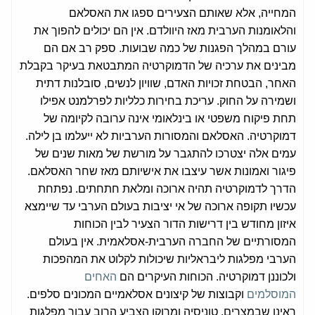
המחייה, אלא שאותם הצעירים ספגו את האסלאם
והלאומנות הערבית מאז היוולדם. אין הם יכולים להפוך את
עורם במהלך הפגנות של כמה שבועות. ספק רב אם הם
מבינים את ערכיה של הדמוקרטיה המתבטאת בעיקר בקבלת
האחר, הבטחת זכויות האדם, שוויון לנשים, סובלנות דתית
ושמירה על החוק. עריכת בחירות כלליות לפרלמנט אפילו
תחת פיקוח משפטי או בינלאומי אינה ערובה לקיומה של
דמוקרטיה. האסלאם והמסורות הערביות לא ייעלמו בן לילה.
עמים אלה יצטרכו להתגבר על מורשת של מאות שנים של
פיגור ואמונות אשר עיצבו את אישיותם מאז שחר האסלאם.
הדרך לדמוקרטיה תהיה ארוכה ומלאת חתחתים. נפתחת
עכשיו תקופה ארוכה של אי יציבות בעולם הערבי עד שיימצא
איזון מחודש בין דרישות הדור הצעיר לבין הכוחות
המסורתיים של החברה הערבית-אסלאמית. אין בעולם
הערבי מפלגות ליבראליות שיכולות לקלוט את המהפכות
ולכוננן דמוקרטיה. הכוחות העיקרים הם
האחים
המוסלמים
וקבוצות של קיצונים אסלאמיים המכונים סלפים.
ראינו שבמצרים, טוניסיה ומרוקו הצביע הרוב עבור מפלגות