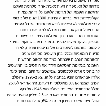
סוגיית המיעוטים בעולם הערבי עלתה על הפרק על רקע
פירוקה של האימפריה העות'מאנית אחרי מלחמת העולם
הראשונה והקמתן של מדינות הלאום על ידי המעצמות
הקולוניאליות דאז, בריטניה וצרפת. 1300 שנים של כיבוש
ערבי אסלאמי לא הצליחו לדכא את זהותם של כל העמים
שנכבשו ולמחוק את ייחודם וגם לא למגר את הדתות
האחרות. ההפך הוא הנכון, האסלאם עצמו יצר מיעוטים
נוספים, בעיקר שיעים למיניהם. ארצות ערב שהוקמו בהינף
קולמוס, בהתאם לאינטרסים של בריטניה וצרפת, לא היו
מדינות הומוגניות ונכללו בהן מיעוטים מסוגים שונים.
הלאומנות הערבית שצמחה במדינות הלאום החדשות
והאמונה בעליונות האסלאם חידדו את היחסים בין המיעוטים
לרוב הסוני וגרמו לסכסוכים שנמשכים עד היום. פרופ' סעד
אלדין אבראהים קובע בכתבה על הנושא ב-1995 שהעולם
הערבי שמנה אז 8% מאוכלוסיית העולם, היה אחראי ל-25%
מכלל הסכסוכים המזוינים בעולם מאז 1945- על רקע
עימותים אתניים. סכסוכים שגרמו ל- 2.5 מיליון הרוגים. עכשיו
אוכלוסיית המזרח התיכון מונה רק 6%, אבל הסכסוכים