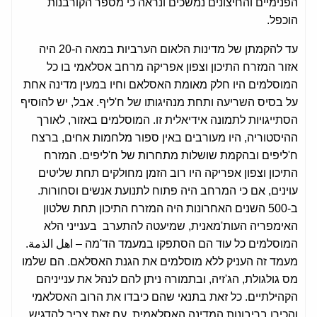
הפנימיים והחיצונים נמשכים ונראה כי מספר הקורבנות
הוכפל.
עד להקמתן של מדינות הלאום הערביות במאה ה-20 היה
אזור המזרח התיכון וצפון אפריקה מרחב אסלאמי בו כל
המוסלמים היו חלק מאומת האסלאם וחיו במעין מדינה אחת
על בסיס השריעה ותחת מנהיגותו של ח'ליף. אבל, יש להוסיף
הסתייגויות לתמונה אידיאלית זו. המוסלמים באזור, לאורך
ההיסטוריה, היו מעורבים באין ספור מלחמות אחים, ברצח
ח'ליפים ובהקמת שושלות מתחרות של ח'ליפים. המזרח
התיכון וצפון אפריקה היו רוב הזמן מחולקים תחת שליטים
עוינים, אם כי המרחב היה פתוח לתנועת אנשים וסחורות.
ב-500 השנים האחרונות היה המזרח התיכון תחת שלטון
האימפריה העות'מאנית, שמיעטה להתערב בענייני הלא
המוסלמים כל עוד הם הסתפקו במעמד הד'מה – اهل الذمة.
מעמד זה העניק ללא מוסלמים את הגנת האסלאם. הם שלמו
מס גולגולת, הג'זיה, ובתמורה ניתן להם לנהל את ענייניהם
הקהילתיים. כל זאת בתנאי שהם כיבדו את הרוב האסלאמי
והכירו בריבונות המדינה האסלאמית. עם זאת צריך להדגיש