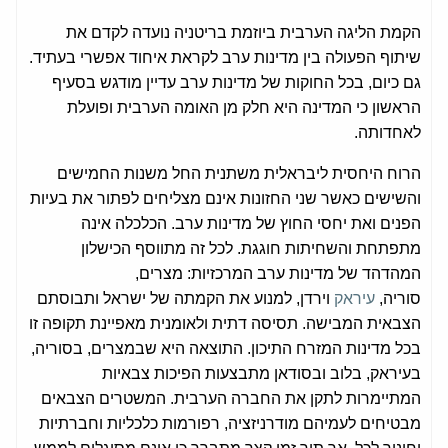
הקמת הליגה הערבית ביוזמת בריטניה נועדה לקדם את
שיתוף הפעולה בין מדינות ערב לקראת איחוד אפשרי בעתיד.
גם כיום, בכל החוקות של מדינות ערב עדיין מודגש בסעיף
הראשון כי המדינה היא חלק מן האומה הערבית ופועלת
לאחדותה.
הרוח היחסית ליבראלית משתנית החל משנות החמישים
והשישים כאשר שני החזונות אינם מצליחים לפתור את בעיות
הפנים ואת יחסי החוץ של מדינות ערב. הכלכלה אינה
מתפתחת והשחיתות חוגגת. לכל זה מתווסף הכישלון
המהדהד של מדינות ערב המרכזיות: מצרים,
סוריה,
עיראק
וירדן, למנוע את הקמתה של ישראל ותבוסתם
הצבאית המבישה. תסיסה דתית ולאומנית מאפיינת תקופה זו
בכל מדינות המזרח התיכון. התוצאה היא שבמצרים, בסוריה,
בעיראק, בלוב ובסודאן מתבצעות הפיכות צבאיות
המתיימרות לתקן את החברה הערבית. המשטרים הצבאים
מבטיחים לעמיהם מודרניזציה, רפורמות כלכליות וחברתיות