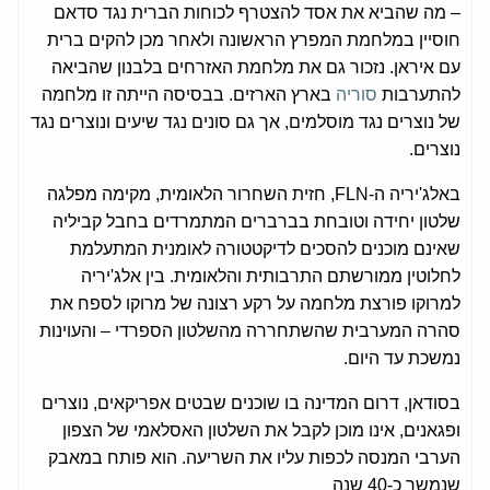
– מה שהביא את אסד להצטרף לכוחות הברית נגד סדאם
חוסיין במלחמת המפרץ הראשונה ולאחר מכן להקים ברית
עם איראן. נזכור גם את מלחמת האזרחים בלבנון שהביאה
להתערבות
סוריה
בארץ הארזים. בבסיסה הייתה זו מלחמה
של נוצרים נגד מוסלמים, אך גם סונים נגד שיעים ונוצרים נגד
נוצרים.
באלג'יריה ה-FLN, חזית השחרור הלאומית, מקימה מפלגה
שלטון יחידה וטובחת בברברים המתמרדים בחבל קביליה
שאינם מוכנים להסכים לדיקטטורה לאומנית המתעלמת
לחלוטין ממורשתם התרבותית והלאומית. בין אלג'יריה
למרוקו פורצת מלחמה על רקע רצונה של מרוקו לספח את
סהרה המערבית שהשתחררה מהשלטון הספרדי – והעוינות
נמשכת עד היום.
בסודאן, דרום המדינה בו שוכנים שבטים אפריקאים, נוצרים
ופגאנים, אינו מוכן לקבל את השלטון האסלאמי של הצפון
הערבי המנסה לכפות עליו את השריעה. הוא פותח במאבק
שנמשך כ-40 שנה