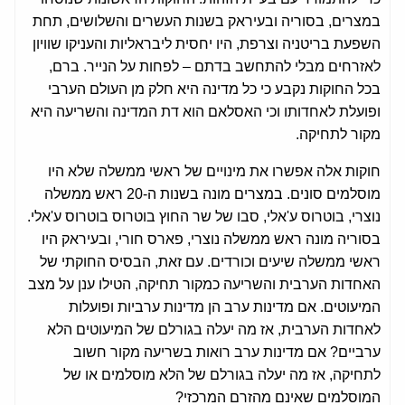
במצרים, בסוריה ובעיראק בשנות העשרים והשלושים, תחת
השפעת בריטניה וצרפת, היו יחסית ליבראליות והעניקו שוויון
לאזרחים מבלי להתחשב בדתם – לפחות על הנייר. ברם,
בכל החוקות נקבע כי כל מדינה היא חלק מן העולם הערבי
ופועלת לאחדותו וכי האסלאם הוא דת המדינה והשריעה היא
מקור לתחיקה.
חוקות אלה אפשרו את מינויים של ראשי ממשלה שלא היו
מוסלמים סונים. במצרים מונה בשנות ה-20 ראש ממשלה
נוצרי, בוטרוס ע'אלי, סבו של שר החוץ בוטרוס בוטרוס ע'אלי.
בסוריה מונה ראש ממשלה נוצרי, פארס חורי, ובעיראק היו
ראשי ממשלה שיעים וכורדים. עם זאת, הבסיס החוקתי של
האחדות הערבית והשריעה כמקור תחיקה, הטילו ענן על מצב
המיעוטים. אם מדינות ערב הן מדינות ערביות ופועלות
לאחדות הערבית, אז מה יעלה בגורלם של המיעוטים הלא
ערביים? אם מדינות ערב רואות בשריעה מקור חשוב
לתחיקה, אז מה יעלה בגורלם של הלא מוסלמים או של
המוסלמים שאינם מהזרם המרכזי?