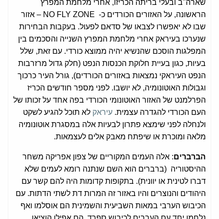
שארה"ב ובעלי בריתה הכריזו, אחרי מלחמת המפרץ
הראשונה, על האזורים הכורדים כ- NO FLY ZONE – אזור
שבו לא יאפשרו לצבאו של סדאם לפעול. בעקבות הבחירות
שנערכו בעיראק אחרי מלחמת המפרץ השנייה והסכמים בין
המפלגות הוסכם שהנשיא יהיה ממוצא כורדי. עם זאת, שלל
בעיות, כגון בעיית חלוקת הכנסות הנפט (חלק גדול מרזרבות
הנפט העיראקי נמצאות באזורים הכורדים), גורל העיר כרכוך
וגבולות האוטונומיה, לא יושבו. לפני מספר חודשים הכריז
הפרלמנט של האזור האוטונומי הכורדי בפה אחד על זכותו של
העם הכורדי להגדרה עצמית.
עיראק
לא תוכל להגיע לשקט
ולנחלה לפני שימצא פתרון לבעיות אלה במסגרת אוטונומיה
מלאה ומוכרת או שיפתח מאבק אלים לעצמאות.
הברברים
: אלה העמים המקוריים של צפון אפריקה משחר
ההיסטוריה (ברברים הוא השם שנתנה רומא לעמים שלא
דברו לטינית או יוונית). בתקופות קדומות היה להם קשר עם
היהודים והנוצרים והיו באזור זה המרות דת לשתי הדתות. עם
הכיבוש הערבי במאות השביעית והשמינית הם אוסלמו ואף
נלחמו יחד עם הערבים לכיבוש ספרד. הם אפילו הוציאו