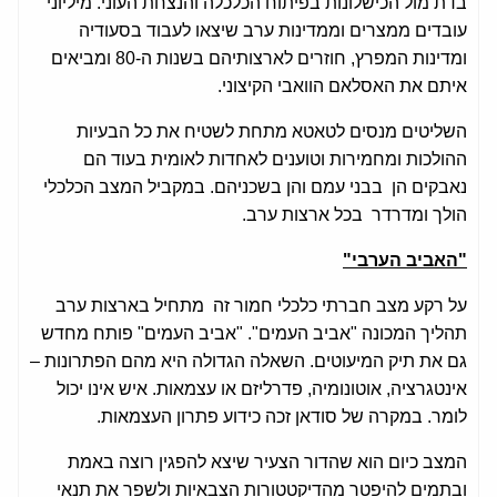
בדת מול הכישלונות בפיתוח הכלכלה והנצחת העוני. מיליוני
עובדים ממצרים וממדינות ערב שיצאו לעבוד בסעודיה
ומדינות המפרץ, חוזרים לארצותיהם בשנות ה-80 ומביאים
איתם את האסלאם הוואבי הקיצוני.
השליטים מנסים לטאטא מתחת לשטיח את כל הבעיות
ההולכות ומחמירות וטוענים לאחדות לאומית בעוד הם
נאבקים הן בבני עמם והן בשכניהם. במקביל המצב הכלכלי
הולך ומדרדר בכל ארצות ערב.
"האביב הערבי"
על רקע מצב חברתי כלכלי חמור זה מתחיל בארצות ערב
תהליך המכונה "אביב העמים". "אביב העמים" פותח מחדש
גם את תיק המיעוטים. השאלה הגדולה היא מהם הפתרונות –
אינטגרציה, אוטונומיה, פדרליזם או עצמאות. איש אינו יכול
לומר. במקרה של סודאן זכה כידוע פתרון העצמאות.
המצב כיום הוא שהדור הצעיר שיצא להפגין רוצה באמת
ובתמים להיפטר מהדיקטטורות הצבאיות ולשפר את תנאי