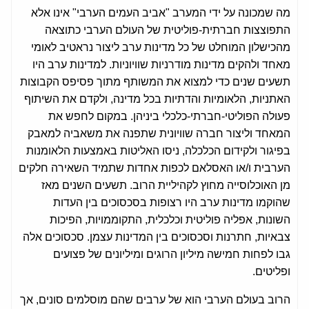
מה שמכונה על ידי המערב "אביב העמים הערבי" אינו אלא
התפוצצות חברתית-פוליטית של העולם הערבי כתוצאה
מהכישלון המוחלט של כל מדינות ערב ליצור נראטיב לאומי
מאחד ולהקים מדינות מודרניות שוויוניות. למדינות ערב היו
תשעים שנים כדי למצוא את המשותף מתוך פסיפס הקבוצות
האתניות, הלאומיות והדתיות בכל מדינה, ולקדם את השיתוף
פעולה הפוליטי-חברתי-כלכלי ביניהן. במקום לחפש את
המאחד וליצור חברה שוויונית שתפנה את משאביה למאבק
בפיגור ולקידום הכלכלה, ניסו האליטות באמצעות הלאומנות
הערבית ו/או האסלאם לכפות אחדות שתמיד השאירה חלקים
מן האוכלוסייה מחוץ לקהיליית הרוב. תשעים השנים מאז
שהוקמו מדינות ערב היו רצופות בסכסוכים בין העדות
השונות, אפליה פוליטית וכלכלית, התקוממויות, הפיכות
צבאיות, חתרנות וסכסוכים בין המדינות עצמן. סכסוכים אלה
גבו לפחות חמישה מיליון הרוגים ומיליונים של פצועים
ופליטים.
הרוב בעולם הערבי הוא של ערבים שהם מוסלמים סונים, אך