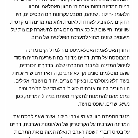
בניית המדינה וזהות אזרחיה: החזון האסלאמי והחזון
הלאומני-חילוני. שניהם, מטבע עקרונותיהם הבסיסיים, היו
רחוקים מלהוביל לאחדות לאומית ולהקמת מדינה דמוקרטית
שוויונית. היישום של כל אחד מהם גרם להשארת קבוצות של
מיעוטים שונים מחוץ למערכת הפוליטית של הרוב.
החזון האסלאמי: האסלאמיסטים חלמו להקים מדינה
המבוססת על הדת, דהיינו מדינה בה השריעה תהיה היסוד
לניהול המדינה ולמבנה החברתי שלה. בדרך זו הכורדים,
שהם מוסלמים סונים אך לא ערבים, היו אזרחים שוויי זכויות
בעוד הלא מוסלמים, ובעיקר נוצרים, יהודים ועובדי אלילים,
היו חוזרים להיות אזרחים סוג ב' במעמד של הד'מה והיה
נמנע מהם להתמנות לתפקידי מפתח בניהול המדינה, כגון
נשיא, שרים, שופטים ועוד.
מנגד התפתח חזון לאומי-ערבי-חילוני אשר שאף לבסס את
המדינה הערבית על הקריטריון של הלאומנות הערבית, דהיינו
על בסיס דוברי השפה הערבית ואלה המזהים את התרבות