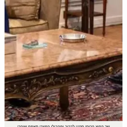
שר החוץ הרוסי סרגיי לברוב ומקבילו המצרי סאמח שוקרי