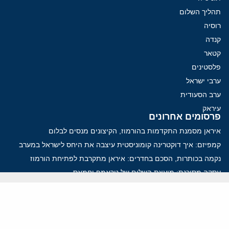
תהליך השלום
רוסיה
קנדה
קטאר
פלסטינים
ערבי ישראל
ערב הסעודית
עיראק
פרסומים אחרונים
איראן מסמנת התקדמות בהורמוז, הקיצונים מנסים לבלום
קמפיזם: איך דוקטרינה קומוניסטית עיצבה את היחס לישראל במערב
נקמה בכותרות, הסכם בחדרים: איראן מתקרבת לפתיחת הורמוז
עסקה מסוכנת: מועצת השלום של טראמפ וחמאס
הים התיכון עשוי להיות החזית הבאה של איראן
ווידאו
YouTube
ארכיון שמע