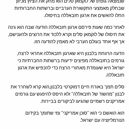
שנמצאה גופתו של לוקמאן סלים הוא מחק את הציוץ מכיוון
שבחלק מאמצעי התקשורת הערביים וברשתות החברותיות
החלו להאשים את ארגון חזבאללה בחיסולו.
לאחר כמה שעות פירסם ארגון חזבאללה הודעה שבה הוא גינה
את חיסולו של לוקמאן סלים וקרא ללכוד את הרוצים ולהענישם,
אך אף אחד בעולם הערבי לא מאמין להודעה הזו.
הדעה הרווחת בלבנון היא שארגון חזבאללה אחראי לרצח,
גורמים בחזבאללה מפיצים ידיעות ברשתות החברתיות כי
ישראל היא שעומדת מאחורי הרצח כדי להכפיש את ארגון
חזבאללה.
סלים תמך באורח חיים דמוקרטי בלבנון,הוא קרא לשחרר את
לבנון "מהשוד של חזבאללה" ולא היסס להיפגש עם גורמים
אמריקנים רשמיים שהגיעו לביקורים בביירות.
הוא הואשם כי הוא "סוכן אמריקני" ומי שתומך בקידום
הנורמליזציה עם ישראל.