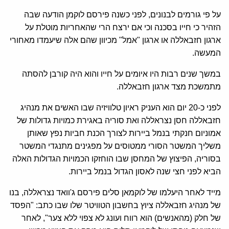
על פי גורמים לבנונים, לפני כשנה פירסם לוקמן הודעה שבה
הזהיר כי חייו בסכנה וכי אם ירצח הרי שהאחריות מוטלת על
ארגון חזבאללה או ארגון "אמל" מכיוון שהם אלה שיעמדו מאחורי
המעשה.
במשך שנים רבות היו איומים על חייו והוא היה קורבן להסתה
מתמשכת מצד ארגון חזבאללה.
לפני כ-20 יום הוא העניק ראיון טלוויזיה שבו האשים את מנהיג
חזבאללה חסן נצראללה ואת סוריה באגירת כמויות גדולות של
אמוניום חנקתי בנמל ביירות לצורך הכנת חביות נפץ שאותן
משליך המשטר הסורי ממטוסים על מפגינים מתנגדי המשטר
בסוריה, הפיצוץ של המחסן שבו הוחזקו הכמויות הגדולות האלה
הביא לפני חצי שנה לאסון הגדול בנמל ביירות.
מייד לאחר היעלמו של לוקמאן סלים פירסם ג'וואד נצראללה, בנו
של מנהיג חזבאללה ציוץ בחשבון הטוויטר שלו שבו כתב: "הפסד
של חלק (מהאנשים) הוא רווח ועונג לא צפוי ללא צער", לאחר