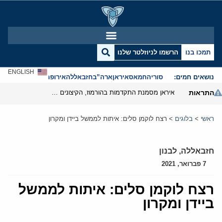
תמכו בנו
הרשמו לניוזלטר שלנו
ENGLISH
נושאים חמים:
סוריה
חמאס
איראן
ארה”ב
חזבאללה
אירופה
אנטישמיות
התראות
איראן מסמנת התקדמות בהורמוז, הקיצונים מנסים לבלום
ראשי
>
בלוגים
>
רצח לוקמן סלים: איתות לממשל ביידן ומקרון
חזבאללה
,
לבנון
7 פברואר, 2021
רצח לוקמן סלים: איתות לממשל
ביידן ומקרון