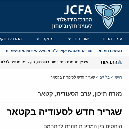
המרכז הירושלמי לענייני חוץ וביטחון
עמוד הבית
אודותינו
מחקר
המרכז בתקש
נושאים חמים:
סוריה
חמאס
איראן
ארה”ב
חזבאללה
אירופה
אנטישמיות
התראות
איראן מסמנת התקדמות בהורמוז, הקיצונים מנסים לבלום
ראשי
>
בלוגים
>
שגריר חדש לסעודיה בקטאר
מזרח תיכון
,
ערב הסעודית
,
קטאר
שגריר חדש לסעודיה בקטאר
היחסים בין המדינות חוזרת להתחמם