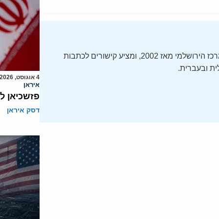
ה-Daily Alert הידוע – תקציר חדשות ישראל, מופק על ידי המרכז הירושלמי מאז 2002, ומציע קישורים לכתבות
ת ובעברית.
4 אוגוסט, 2026
איראן
פזשכיאן ל
דסק איראן