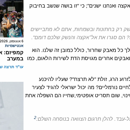
ה ואנחנו ישנים"; כי "זו בושה שנשב בחיבוק
שק רק בחתונות ובשמחות, אתם לא מתביישים
 הם סגרו את אל־אקצה והנשק שלכם דומם".
6 אוגוסט, 2026
אנטישמיות
ך כל מאבק שחרור, כולל כמובן זה שלנו. הוא
קמפיזם: א
מאבקים אחרים מגויסת הדת לשירות הלאום, כמו
במערב
עו"ד תרצה שו
רוע הרג, זולת "לא תרצח"? שעליו להיכנע
יים נורמליים? מה יכול ישראלי להגיד לצעיר
לשינוי, שום תסריט אופטימי,שחייו הם השפלה אחת
2
ל-עבד. להלן תרגום הצוואה בנוסחה השלם: