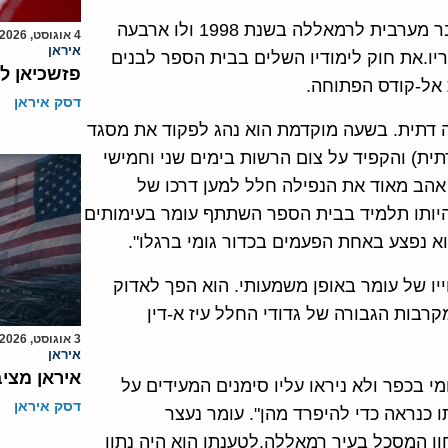
עומר עבד אל-ג'ליל עבד אל-ג'האר אל-עבד נולד בכפר כובר מערבית לרמאללה בשנת 1998 ולו ארבעה
4 אוגוסט, 2026
איראן
ריו.את חוק לימודיו השלים בבית הספר לבנים
פזשכיאן ל
 אל-קודס הפתוחה.
דסק איראן
ה דתית. בשעה מוקדמת הוא נהג לפקוד את מסגד
ית) והקפיד על צום הרשות בימים שני וחמישי
אהב מאוד את הנפילה חלל למען דרכו של
 מאז פרוץ אינתיפאדת אל-קודס באוקטובר 2015 בהיותו תלמיד בבית הספר השתתף עומר בעימותים
 נפצע באחת הפעמים בכדור גומי ברגלו".
ייו של עומר באופן משמעותי. הוא הפך לאדוק
רבות הגבורה של גדודי החלל עיז א-דין
3 אוגוסט, 2026
איראן
איראן מצי
 בכפר ולא ניראו עליו סימנים המעידים על
דסק איראן
ו כנראה כדי להיפרד מהן".
עומר נעצר
הביטחון המסכל בעיר רמאללה.לטענתו הוא היה נתון