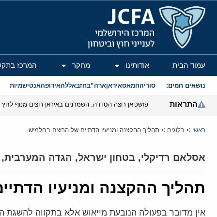
המרכז הירושלמי לענייני חוץ וביטחון
עמוד הבית
אודותינו
מחקר
המרכז בתקש
נושאים חמים:
סוריה
חמאס
איראן
ארה”ב
חזבאללה
אירופה
אנטישמיות
התראות
פזשכיאן רוצה הסדרה, השמרנים באיראן רוצים מנוף לחץ ב
ראשי
>
בלוגים
>
תהליך ההקצנה ומניעיו הדתיים של הרוצח בחלמיש
אסלאם רדיקלי
,
בטחון ישראל
,
הגדה המערבית
,
תהליך ההקצנה ומניעיו הדתיי
אין מדובר בפעולה הנובעת מייאוש אלא בתקווה להשגת ה