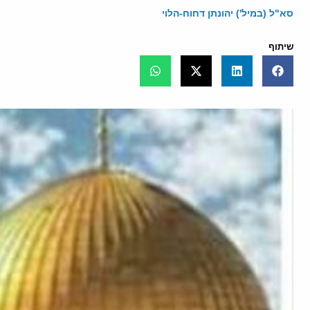
סא"ל (במיל') יהונתן דחוח-הלוי
שיתוף