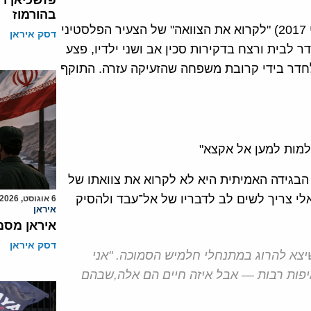
פזשכיאן ר
בהורמוז
סטיני
דסק איראן
ר לבית ורצח בדקירות סכין אב ושני ילדיו
,
פצע
לחדר בידי קרובת משפחה שהזעיקה עזרה
.
התוקף
למות למען אל אקצא"
 הבגידה האמיתית היא לא לקרוא את צוואתו של
י צריך לשים לב לדבריו של אל־עבד ולהסיק
6 אוגוסט, 2026
איראן
איראן מסמ
דסק איראן
שיצא להרוג במתנחלי חלמיש הסמוכה. "אני
שאיפות רבות — אבל איזה חיים הם אלה,שבהם