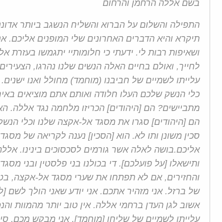
בשם אללה הרחמן והרחום
התפילה והשלום על הברוא והשליח הנשגב ביותר אדוננו
תיקרא והיא הדברים האחרונים שלי המופנים אליכם. אנ
ושאיפות רבות לי. ידעתי כי חלומותיי יתגמשו בעזרת א
לחייך, ואולם בחיים האלה הנשים שלנו נהרגו, הצעירים
עלייתו לשמיים של חביבנו (מוחמד) מחולל ואנו ישנים
כלי הנשק שלכם העלו חלודה ואותם אתם מוציאים באיר
מתביישים? הם [היהודים] הכריזו מלחמה נגד אללה. האי
הם [היהודים] סגרו את מסגד אל-אקצה שלנו וכלי הנשק
סכין משונן ותו לא. הוא [הסכין] נענה לקריאה של מסג
אליכם.בושה לאלה אשר גורמים לסכסוכים בינינו. אללה 
ותישאלו [על פועלכם]. די בכולנו בני פלסטין ובני מסגד
והחזירים, אם לא תפתחו את שערי מסגד אל-אקצה, בטוח
של ברזל. אני מזהיר אתכם. אני יודע שאני הולך לשם [
אשוב לגן העדן ברחמי אללה. אין טוב יותר מהמוות והנ
עלייתו לשמיים של שליחו [מוחמד]. אני מבקש מכם, סילח