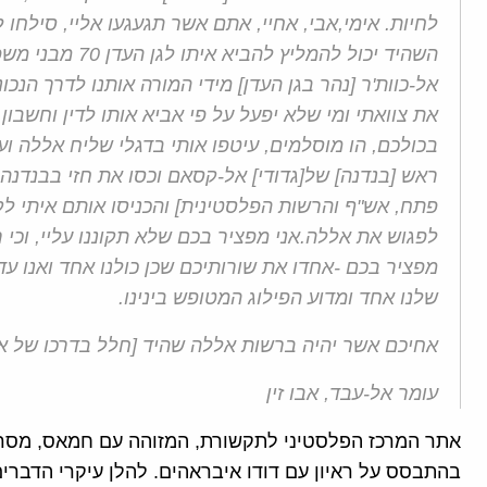
לחיות. אימי,אבי, אחיי, אתם אשר תגעגעו אליי, סילחו ל
השהיד יכול להמלי
אל-כוות'ר [נהר בגן העדן] מידי המורה אותנו לדרך הנכונ
את צוואתי ומי שלא יפעל על פי אביא אותו לדין וחשבון
בכולכם, הו מוסלמים, עיטפו אותי בדגלי שליח אללה וע
ראש [בנדנה] של[גדודי] אל-קסאם וכסו את חזי בבנדנה
פתח, אש"ף והרשות הפלסטינית] והכניסו אותם איתי לק
לפגוש את אללה.אני מפציר בכם שלא תקוננו עליי, וכי רק
מפציר בכם -אחדו את שורותיכם שכן כולנו אחד ואנו עד
שלנו אחד ומדוע הפילוג המטופש בינינו.
אחיכם אשר יהיה ברשות אללה שהיד [חלל בדרכו של א
עומר אל-עבד, אבו זין
אתר המרכז הפל
סטיני לתקשורת
,
המזוהה עם חמאס
,
מסר 
בהתבסס על ראיון עם דודו איבראהים
.
להלן עיקרי הדברי