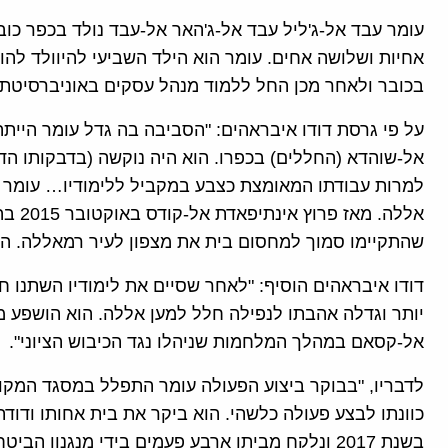
אחיות ושלושה אחים. עומר הוא הילד השביעי להיוולד להו
בכובר ולאחר מכן החל ללמוד מנהל עסקים באוניברסיטת
על פי גרסת דודו איבראהים: "הסביבה בה גדל עומר היית
אל-שוהדא (החללים) בכפרו. הוא היה נוקשה (בדבקותו הדת
למרות עבודתו המאומצת כצבע במקביל ללימודיו… עומר 
אללה.
שהתקיימו סמוך למחסום בית את מצפון לעיר רמאללה. הוא
דודו איבראהים הוסיף: "לאחר שסיים את לימודיו השתנו ח
יותר וגדלה אהבתו לנפילה חלל למען אללה. הוא הושפע מק
אל-קסאם במהלך המלחמות שניהלו נגד הכיבוש הציוני".
לדבריו, "בבוקר ביצוע הפעולה עומר התפלל במסגד המקומי
כוונתו לבצע פעולה כלשהי. הוא ביקר את בית אחותו ודודת
בשנת 2017 ונלקח מביתו ארבע פעמים בידי מנגנון 