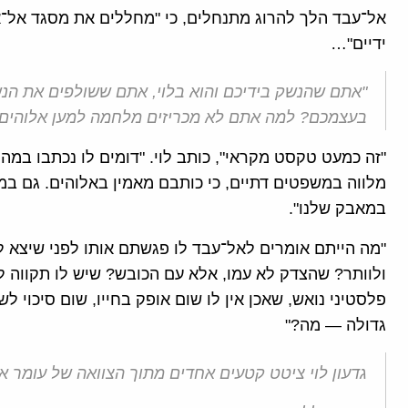
אל־עבד הלך להרוג מתנחלים, כי "מחללים את מסגד אל־אקצ
ידיים"…
"אתם שהנשק בידיכם והוא בלוי, אתם ששולפים את הנ
בעצמכם? למה אתם לא מכריזים מלחמה למען אלוהים?
"זה כמעט טקסט מקראי", כותב לוי. "דומים לו נכתבו במהל
מלווה במשפטים דתיים, כי כותבם מאמין באלוהים. גם ב
במאבק שלנו".
"מה הייתם אומרים לאל־עבד לו פגשתם אותו לפני שיצא לז
ולוותר? שהצדק לא עמו, אלא עם הכובש? שיש לו תקווה לח
פלסטיני נואש, שאכן אין לו שום אופק בחייו, שום סיכוי 
גדולה — מה?"
גדעון לוי ציטט קטעים אחדים מתוך הצוואה של עומר א