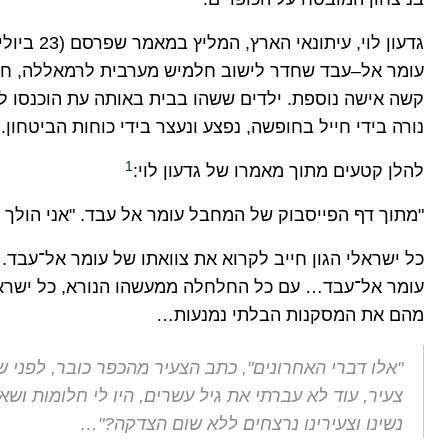
גדעון לוי, עיתונאי הארץ, המליץ במאמר שפרסם (23 ביולי 2017) "לקרוא את הצוואה" של הצעיר הפל
עומר אל
–
עבד שחדר לישוב חלמיש מערבית לרמאללה
,
חד
קשה אישה נוספת
.
ילדים ששהו בבית באותה עת הוכנסו 
נורה בידי חייל בחופשה
,
נפצע ונעצר בידי כוחות הביטחון
.
1
להלן קטעים מתוך מאמרו של גדעון לוי
:
"מתוך דף הפייסבוק של המחבל עומר אל עבד. "אני הולך 
כל ישראלי הגון חייב לקרוא את צוואתו של עומר אל־עבד.
עומר אל־עבד… ע
ם כל החלחלה ממעשהו הנורא, כל ישראל
מהם את המסקנות הבלתי נמנעות…
"אלו דברי האחרונים", כתב הצעיר מהכפר כובר, לפני 
צעיר, עוד לא עברתי את גיל עשרים, היו לי חלומות ו
נשינו וצעירינו נרצחים ללא שום הצדקה?"…