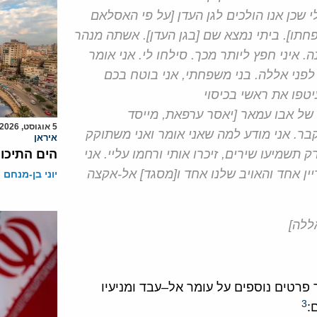
י שכן אנו הולכים לגן העדן [על פי האסלאם
ץ להביא איתו לגן העדן 70 מבני משפחתו]. ביתי נמצא שם [בגן העדן]. אשתה מנהר
ה. איני חפץ ליותר מכך. סילחו לי. אני אומר
 לפני אללה. בני משפחתי, אני בוטח בכם
יטפו את ראשי בכיסוי
 של אבו עמאר [יאסר ערפאת, מייסד
5 אוגוסט, 2026
בר. אני מודע למה שאני אומר ואני משתוקק
איראן
 תשמיעו שירים, זיכרו אותי ורחמו עליי. אני
הים התיכון
יין אחד והאויב שלנו אחד ו[מסגד] אל-אקצה
יוני בן-מנחם
ללה]
פרטים נוספים על עומר אל
–
עבד ומניעיו
3
ם
: