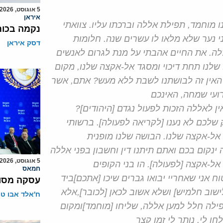
5 אוגוסט, 2026
איראן
 מוחמד, תפילת אללה וברכתו עליו. צוואתי
נקמה בכות
י נער שלא מלאו לו עשרים שנה. חלומות
דסק איראן
ללה. את החיים אהבתי על מנת לגרום לאנשים
 שלנו תחת דיכוי ומסגד אל-אקצה שלנו, מקום
. האין זה לבושתנו לשבת ללא מעש? אתם, אשר
ועי שמחה, האינכם
ן לאללה הזכות לפעול נגדם [היהודים]?
 שלכם לא נענו [לקריאה לפעולה]. ברשותי
ד אל-אקצה שלנו. הבושה שלנו מופנית
ינקום בכם ואתם תיתנו דין וחשבון בפני אללה
5 אוגוסט, 2026
 אל-אקצה [לפעולה]. הו בני הקופים
חמאס
 אני שאחריי יבואו גברים שיכו [אתכם]ביד
עסקה מסוכ
לישוב חלמיש] ושלא אשוב לכאן [לכובר],אלא
ח'אלד אבו ט
פילה חלל למען אללה, שליחו [מוחמד]ומקום
ו לי. נותר לי זמן קצר