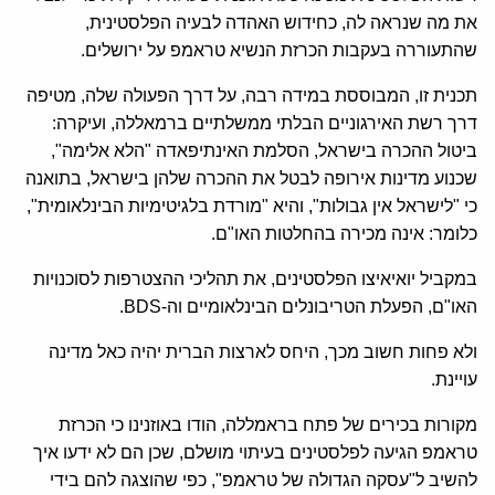
את מה שנראה לה, כחידוש האהדה לבעיה הפלסטינית,
שהתעוררה בעקבות הכרזת הנשיא טראמפ על ירושלים.
תכנית זו, המבוססת במידה רבה, על דרך הפעולה שלה, מטיפה
דרך רשת האירגוניים הבלתי ממשלתיים ברמאללה, ועיקרה:
ביטול ההכרה בישראל, הסלמת האינתיפאדה "הלא אלימה",
שכנוע מדינות אירופה לבטל את ההכרה שלהן בישראל, בתואנה
כי "לישראל אין גבולות", והיא "מורדת בלגיטימיות הבינלאומית",
כלומר: אינה מכירה בהחלטות האו"ם.
במקביל יואיאיצו הפלסטינים, את תהליכי ההצטרפות לסוכנויות
האו"ם, הפעלת הטריבונלים הבינלאומיים וה-BDS.
ולא פחות חשוב מכך, היחס לארצות הברית יהיה כאל מדינה
עויינת.
מקורות בכירים של פתח בראמללה, הודו באוזנינו כי הכרזת
טראמפ הגיעה לפלסטינים בעיתוי מושלם, שכן הם לא ידעו איך
להשיב ל"עסקה הגדולה של טראמפ", כפי שהוצגה להם בידי