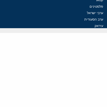
פלסטינים
ערבי ישראל
ערב הסעודית
עיראק
פרסומים אחרונים
איראן מסמנת התקדמות בהורמוז, הקיצונים מנסים לבלום
קמפיזם: איך דוקטרינה קומוניסטית עיצבה את היחס לישראל במערב
נקמה בכותרות, הסכם בחדרים: איראן מתקרבת לפתיחת הורמוז
עסקה מסוכנת: מועצת השלום של טראמפ וחמאס
הים התיכון עשוי להיות החזית הבאה של איראן
ווידאו
YouTube
ארכיון שמע
הרצאות