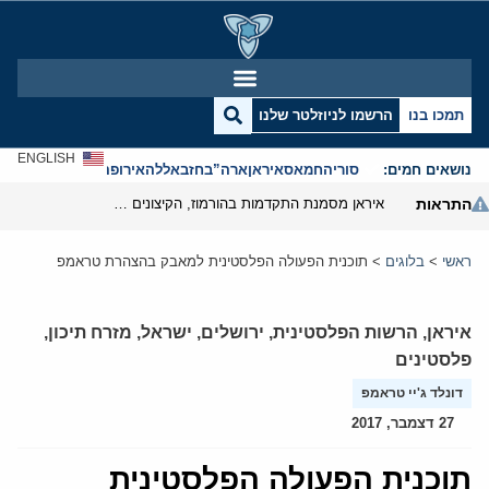
תמכו בנו
הרשמו לניוזלטר שלנו
ENGLISH
נושאים חמים:
סוריה
חמאס
איראן
ארה”ב
חזבאללה
אירופה
אנטישמיות
התראות
איראן מסמנת התקדמות בהורמוז, הקיצונים מנסים לבלום
ראשי
>
בלוגים
>
תוכנית הפעולה הפלסטינית למאבק בהצהרת טראמפ
איראן
,
הרשות הפלסטינית
,
ירושלים
,
ישראל
,
מזרח תיכון
,
פלסטינים
דונלד ג'יי טראמפ
27 דצמבר, 2017
תוכנית הפעולה הפלסטינית