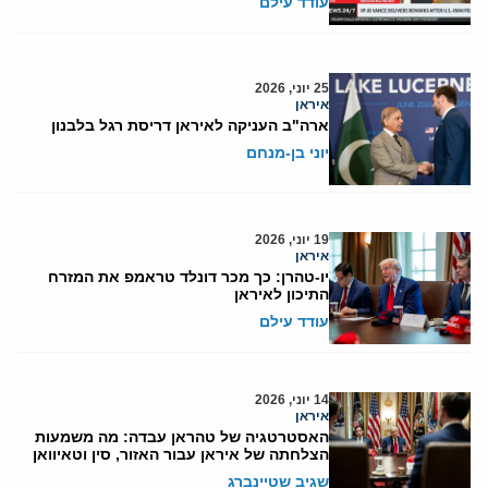
עודד עילם
25 יוני, 2026
איראן
ארה"ב העניקה לאיראן דריסת רגל בלבנון
יוני בן-מנחם
19 יוני, 2026
איראן
יו-טהרן: כך מכר דונלד טראמפ את המזרח
התיכון לאיראן
עודד עילם
14 יוני, 2026
איראן
האסטרטגיה של טהראן עבדה: מה משמעות
הצלחתה של איראן עבור האזור, סין וטאיוואן
שגיב שטיינברג