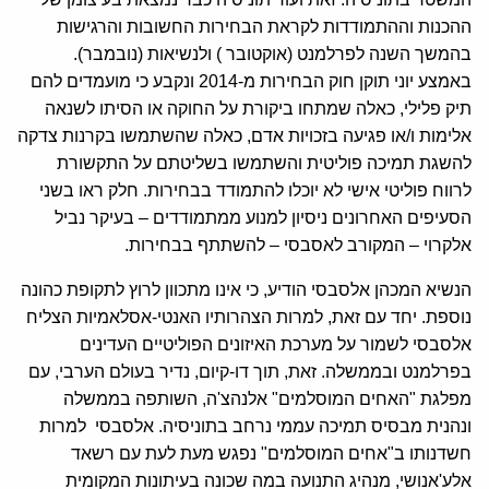
ההכנות וההתמודדות לקראת הבחירות החשובות והרגישות
בהמשך השנה לפרלמנט (אוקטובר ) ולנשיאות (נובמבר).
באמצע יוני תוקן חוק הבחירות מ-2014 ונקבע כי מועמדים להם
תיק פלילי, כאלה שמתחו ביקורת על החוקה או הסיתו לשנאה
אלימות ו/או פגיעה בזכויות אדם, כאלה שהשתמשו בקרנות צדקה
להשגת תמיכה פוליטית והשתמשו בשליטתם על התקשורת
לרווח פוליטי אישי לא יוכלו להתמודד בבחירות. חלק ראו בשני
הסעיפים האחרונים ניסיון למנוע ממתמודדים – בעיקר נביל
אלקרוי – המקורב לאסבסי – להשתתף בבחירות.
הנשיא המכהן אלסבסי הודיע, כי אינו מתכוון לרוץ לתקופת כהונה
נוספת. יחד עם זאת, למרות הצהרותיו האנטי-אסלאמיות הצליח
אלסבסי לשמור על מערכת האיזונים הפוליטיים העדינים
בפרלמנט ובממשלה. זאת, תוך דו-קיום, נדיר בעולם הערבי, עם
מפלגת "האחים המוסלמים" אלנהצ'ה, השותפה בממשלה
ונהנית מבסיס תמיכה עממי נרחב בתוניסיה. אלסבסי למרות
חשדנותו ב"אחים המוסלמים" נפגש מעת לעת עם רשאד
אלע'אנושי, מנהיג התנועה במה שכונה בעיתונות המקומית