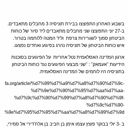
בשבוע האחרון התפוצצו בבירת תוניסיה 3 מחבלים מתאבדים.
ב-27 יוני התפוצצו שני מחבלים מתאבדים ליד סיור של כוחות
הביטחון סמוך לשגרירות צרפת וליד המטה ללוחמה בטרור.
איש כוחות הביטחון של תוניסיה נהרג בפיגוע ואחדים נפצעו.
ארגון המדינה האסלאמית נטל אחריות על הפיגועים בסוכנות
הידיעות "אעמאק" : "שני מבצעי הפיגועים נגד כוחות הביטחון
בתוניסיה היו לוחמים של המדינה האסלאמית.
/he.jcfa.org/article/%d7%99%d7%a9%d7%a8%d7%90%d7%9c-
%d7%9e%d7%90%d7%95%d7%aa%d7%aa-
%d7%9c%d7%90%d7%99%d7%a8%d7%90%d7%9f-
%d7%9c%d7%90-
d7%9e%d7%95%d7%95%d7%aa%d7%a8%d7%99%d7%9d/
ב -3 יולי בבוקר פוצץ עצמו אימן בן חביב בן אלח'דירי אל סמירי,