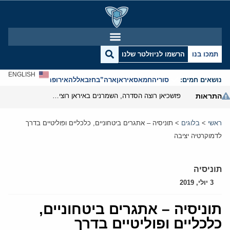
תמכו בנו
הרשמו לניוזלטר שלנו
ENGLISH
נושאים חמים:
סוריה
חמאס
איראן
ארה”ב
חזבאללה
אירופה
אנטישמיות
התראות
פזשכיאן רוצה הסדרה, השמרנים באיראן רוצים מנוף לחץ בהורמוז
ראשי
>
בלוגים
>
תוניסיה – אתגרים ביטחוניים, כלכליים ופוליטיים בדרך
לדמוקרטיה יציבה
תוניסיה
3 יולי, 2019
תוניסיה – אתגרים ביטחוניים,
כלכליים ופוליטיים בדרך