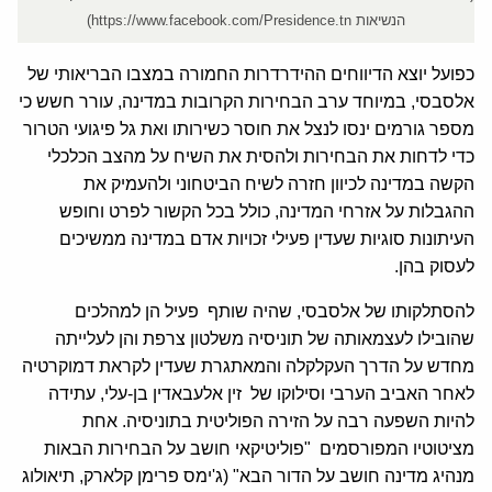
הנשיאות https://www.facebook.com/Presidence.tn)
כפועל יוצא הדיווחים ההידרדרות החמורה במצבו הבריאותי של
אלסבסי, במיוחד ערב הבחירות הקרובות במדינה, עורר חשש כי
מספר גורמים ינסו לנצל את חוסר כשירותו ואת גל פיגועי הטרור
כדי לדחות את הבחירות ולהסית את השיח על מהצב הכלכלי
הקשה במדינה לכיוון חזרה לשיח הביטחוני ולהעמיק את
ההגבלות על אזרחי המדינה, כולל בכל הקשור לפרט וחופש
העיתונות סוגיות שעדין פעילי זכויות אדם במדינה ממשיכים
לעסוק בהן.
להסתלקותו של אלסבסי, שהיה שותף פעיל הן למהלכים
שהובילו לעצמאותה של תוניסיה משלטון צרפת והן לעלייתה
מחדש על הדרך העקלקלה והמאתגרת שעדין לקראת דמוקרטיה
לאחר האביב הערבי וסילוקו של זין אלעבאדין בן-עלי, עתידה
להיות השפעה רבה על הזירה הפוליטית בתוניסיה. אחת
מציטוטיו המפורסמים "פוליטיקאי חושב על הבחירות הבאות
מנהיג מדינה חושב על הדור הבא" (ג'ימס פרימן קלארק, תיאולוג