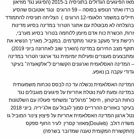
מאז הפיגועים הגדולים בתוניסיה ב-2015 (הפיגוע נגד מוזיאון
ברדו ואתר הנופש בסוסה – 59 הרוגים ונגד אוטובוס שהסיע
חיילים במשמר הלאומי-12 הרוגים ) הצליחה תוניסיה להתמודד
בהצלחה לא מבוטלת עם אתגר הטרור במדינה בסיוע מדינות
זרות, הכשרת כוח אדם מיומן ללוחמה בטרור בסיוע מערבי,
רכישת ציוד מעקב וניטור מתקדמים. במקביל, מאריך הנשיא את
תוקף מצב החירום במדינה (הוארך שוב לאחרונה ביוני 2019)
ומתבצעים מעצרים ופעילות יומיומית נגד ארגוני הטרור במדינה
– המדינה האסלאמית וארגונים הקשורים ל"אלקאעדה" בעיקר
גדודי עקבה בן נאפע.
המדינה האסלאמית נכשלה עד כה לבסס נוכחות משמעותית
במדינה ומעת לעת נוטלת אחריות על פיגועים מוגבלים נגד
כוחות הביטחון , חיסול "מרגלים" ומשתפי פעולה עם השלטונות
בעיקר באזורים ההרריים סמוך לגבול עם אלג'יריה. ביוני 2018
נטל ארגון המדינה האסלאמית אחריות על פיצוץ צינור המוביל גז
משדה דולב (Douleb)מאזור קסרין לעיר החוף ספקס
(התקשורת המקומית טענה שמדובר בשרפה)