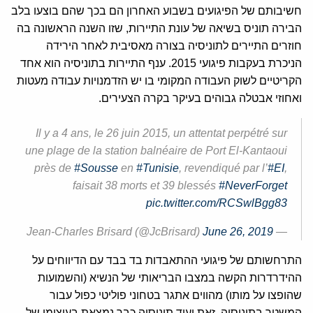
חשיבותם של הפיגועים בשבוע האחרון הם בכך שהם בוצעו בלב
הבירה תוניס בשיאה של עונת התיירות, שזו השנה הראשונה בה
חוזרים התיירים לתוניסיה בצורה מאסיבית לאחר הירידה
הניכרת בעקבות פיגועי 2015. ענף התיירות בתוניסיה הוא אחד
הקריטיים לשוק העבודה המקומי בו יש הזדמנויות עבודה מעטות
ואחוזי אבטלה גבוהים בעיקר בקרה הצעירים.
Il y a 4 ans, le 26 juin 2015, un attentat perpétré sur
une plage de la station balnéaire de Port El-Kantaoui
près de
#Sousse
en
#Tunisie
, revendiqué par l’
#EI
,
faisait 38 morts et 39 blessés
#NeverForget
pic.twitter.com/RCSwlBgg83
June 26, 2019
— Jean-Charles Brisard (@JcBrisard)
התרחשותם של פיגועי ההתאבדות בד בבד עם הדיווחים על
ההידרדרות הקשה במצבו הבריאותי של הנשיא (והשמועות
שהופצו על מותו) מהווים אתגר בטחוני פוליטי כפול עבור
המשטר בתוניסיה. זאת ועוד תוניסיה כבר נמצאת בעיצומן של