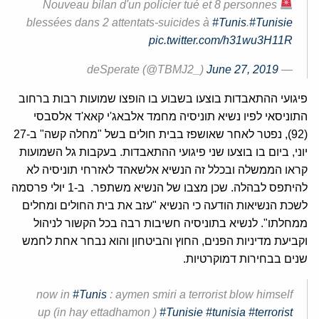
Nouveau bilan d'un policier tué et 8 personnes
blessées dans 2 attentats-suicides à
#Tunis
.
#Tunisie
pic.twitter.com/h31wu3H11R
June 27, 2019
— deSperate (@TBMJ2_)
פיגועי ההתאבדות בוצעו בשבוע בו הופצו שמועות רבות ברחוב
התוניסאי לפיו נשיא תוניסיה מחמד אלבאג'י קאא'ד אלסבסי
(92), נפטר לאחר שאושפז בבית חולים בשל "מחלה קשה" ב-27
יוני, ביום בו בוצעו שני פיגועי ההתאבדות. בעקבות גל השמועות
קראו הממשלה ובכלל זה הנשיא אלשאהד לאזרחי תוניסיה לא
להיתפס לבהלה. שכן מצבו של הנשיא משתפר. ב-1 יולי פרסמה
לשכת הנשיאות הודעה כי הנשיא "עזב את בית החולים ומחלים
ממחלתו". לנשיא בתוניסיה חשיבות רבה בכל הקשור לניהול
וקביעת מדיניות הפנים, החוץ והביטחון והוא נבחר אחת לחמש
שנים בבחירות דמוקרטיות.
now in
#Tunis
: aymen smiri a terrorist blow himself
up (in hay ettadhamon )
#Tunisie
#tunisia
#terrorist