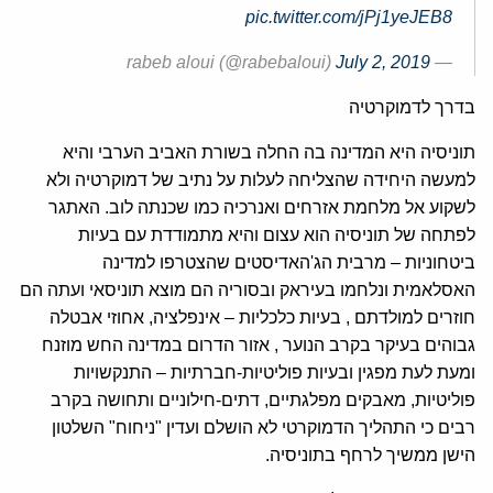
pic.twitter.com/jPj1yeJEB8
July 2, 2019
— rabeb aloui (@rabebaloui)
בדרך לדמוקרטיה
תוניסיה היא המדינה בה החלה בשורת האביב הערבי והיא
למעשה היחידה שהצליחה לעלות על נתיב של דמוקרטיה ולא
לשקוע אל מלחמת אזרחים ואנרכיה כמו שכנתה לוב. האתגר
לפתחה של תוניסיה הוא עצום והיא מתמודדת עם בעיות
ביטחוניות – מרבית הג'האדיסטים שהצטרפו למדינה
האסלאמית ונלחמו בעיראק ובסוריה הם מוצא תוניסאי ועתה הם
חוזרים למולדתם , בעיות כלכליות – אינפלציה, אחוזי אבטלה
גבוהים בעיקר בקרב הנוער , אזור הדרום במדינה החש מוזנח
ומעת לעת מפגין ובעיות פוליטיות-חברתיות – התנקשויות
פוליטיות, מאבקים מפלגתיים, דתים-חילוניים ותחושה בקרב
רבים כי התהליך הדמוקרטי לא הושלם ועדין "ניחוח" השלטון
הישן ממשיך לרחף בתוניסיה.