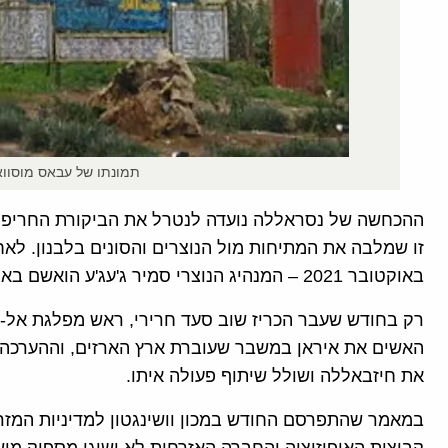
תמונתו של עבאס מוסוואי
ההכחשה של נסראללה נועדה לנטרל את הביקורת החריפה 
זו שמלבה את המתיחות מול הנוצרים והסונים בלבנון. לאח
באוקטובר 2021 – המנהיג הנוצרי סמיר ג'עג'ע הואשם באחריות לרצח.
רק בחודש שעבר הכריז שוב סעד חרירי, ראש מפלגת אל-מ
האשים את איראן במשבר שעוברת ארץ הארזים, וההערכה הי
את חיזבאללה ושולל שיתוף פעולה איתו.
במאמר שהתפרסם החודש במכון וושינגטון למדיניות המזרח