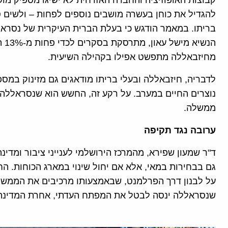
קבוצות האופוזיציה והחברה האזרחית לא ישיגו מספיק מוש
להגדיל את כוחן בעשרה מושבים נוספים לפחות – ולשים ס
בריתו. במאמר הודגש כי בעלת הברית העיקרית של נסראל
הנש
מחיזבאללה מתפשט אפילו בקהילה השיעית.
לדבריה, חיזבאללה ובעלי בריתו מודאגים גם מזינוק במס
נוצרים החיים במערב. על רקע זה, החשש הוא שנסראללה 
ממשלה.
ערובה נגד תקיפה
ד"ר שמעון שפירא, מהמרכז הירושלמי לענייני ציבור ומדי
גם בבחירות במאי, אלא אם יחול שינוי במארג הכוחות. 
על לבנון דרך הפרלמנט, שבאמצעותו מרכיבים את הממשלה 
שנסראללה ינסה לבטל את המפתח העדתי, אחרת המדינה 