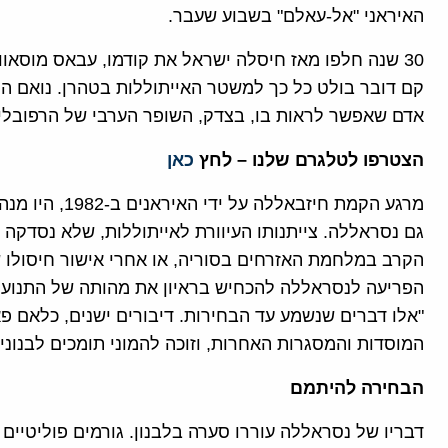
האיראני "אל-עאלם" בשבוע שעבר.
קם דובר בולט כל כך למשטר האייתוללות בטהרן. נואם המ
אדם שאפשר לראות בו, בצדק, השופר הערבי של הרפובל
הצטרפו לטלגרם שלנו – לחץ
כאן
מרגע הקמת חיזבא
גם נסראללה. צייתנותו העיוורת לאייתוללות, שלא נסדקה
הקרב במלחמת האזרחים בסוריה, או אחרי אישור חיסולו ש
הפריעה לנסראללה להכחיש בראיון את מהותה של התנועה
המוסדות והמסגרות האחרות, וזוכה להמוני תומכים לבנונים
הבחירה להיתמם
דבריו של נסראללה עוררו סערה בלבנון. גורמים פוליטיים