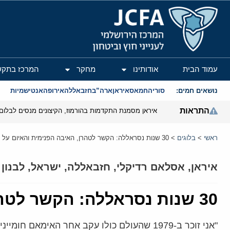
המרכז הירושלמי לענייני חוץ וביטחון
עמוד הבית
אודותינו
מחקר
המרכז בתקש
נושאים חמים:
סוריה
חמאס
איראן
ארה”ב
חזבאללה
אירופה
אנטישמיות
התראות
איראן מסמנת התקדמות בהורמוז, הקיצונים מנסים לבלום
ראשי
>
בלוגים
>
30 שנות נסראללה: הקשר לטהרן, האיבה הפנימית והאיום על ישראל
איראן
,
אסלאם רדיקלי
,
חזבאללה
,
ישראל
,
לבנון
30 שנות נסראללה: הקשר לטהרן, האיבה הפנימית והאיום על ישראל
"אני זוכר ב-1979 שהעולם כולו עקב אחר האי