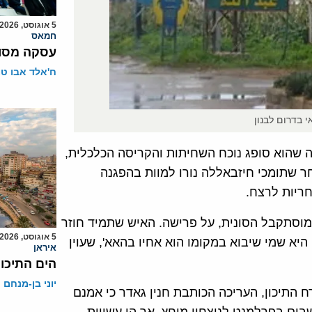
5 אוגוסט, 2026
חמאס
עסקה מסוכ
ח'אלד אבו ט
 בדרום לבנון
שהוא סופג נוכח השחיתות והקריסה הכלכלית,
ר שתומכי חיזבאללה נורו למוות בהפגנה
וסתקבל הסונית, על פרישה. האיש שתמיד חוזר
5 אוגוסט, 2026
א שמי שיבוא במקומו הוא אחיו בהאא', שעוין
איראן
הים התיכון
יוני בן-מנחם
 התיכון, העריכה הכותבת חנין גאדר כי אמנם