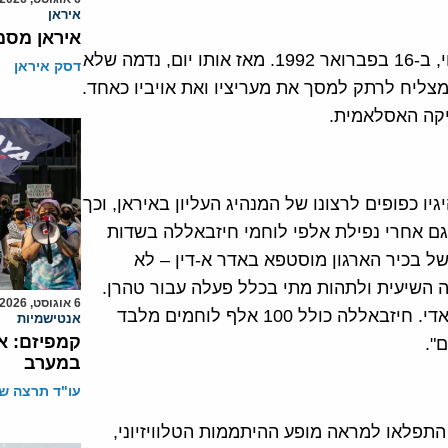
איראן
איראן מסמ
30 שנה חלפו מאז חיסלה ישראל את קודמו, עבאס מוסאווי, ב-16 בפברואר 1992. מאז אותו יום, נדמה שלא
דסק איראן
צליח לרתק למסך את מעריציו ואת אויביו כאחד.
יקה האסלאמית.
ללה על ידי האיראנים ב-1982, היו מנהיגיו כפופים לרצונו של המנהיג העליון באיראן, וכך
 גם אחרי נפילת אלפי לוחמי חיזבאללה בשדות
ל בכיר הארגון מוסטפא באדר א-דין – לא
 השיעית ולתהות מתי בכלל פעלה עבור טהרן.
6 אוגוסט, 2026
"אלו דברים שנשמע עד הבחירות. דיבורים ישנים, כלאם פאדי. חיזבאללה כולל 100 אלף לוחמים מלבד
אנטישמיות
קמפיזם: א
".
במערב
עו"ד תרצה שו
 התפלאו למראה מופע ההיתממות הטלוויזיוני,