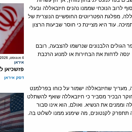
בים בפרלמנט לניצחון מוחץ, אך הן עשויות
וף לרוב הנוכחי שממנו נהנים חיזבאללה ובעלי
לה, מפלגת הפטריוטים החופשיים הנוצרית של
יא מישל עאון, מתרסקת בסקרים לכדי פחות מ-13% תמיכה. עוד היא מציינת כי חוסר שביעות הרצון
פר הגולים הלבנונים שנרשמו להצבעה, רובם
ינסה לדחות את הבחירות או למנוע הרכבת
4 אוגוסט, 2026
איראן
פזשכיאן ל
דסק איראן
נה, מעריך שחיזבאללה ישמור על כוחו בפרלמנט
החוקר הבכיר מסביר כי חיזבאללה שואף להשתלט
וממנים את הנשיא. ואולם, הוא אינו סבור
תתפרק לקנטונים, מה שימנע ממנו לשלוט בה.