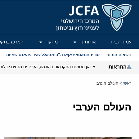
המרכז הירושלמי לענייני חוץ וביטחון
עמוד הבית
אודותינו
מחקר
המרכז בתקש
נושאים חמים:
סוריה
חמאס
איראן
ארה”ב
חזבאללה
אירופה
אנטישמיות
התראות
איראן מסמנת התקדמות בהורמוז, הקיצונים מנסים לבלום
ראשי
>
העולם הערבי
העולם הערבי