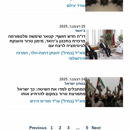
עודד עילם
25 דצמבר, 2025
ג'יהאד
דו"ח חדש חושף: קטאר שימשה פלטפורמה
מרכזית בתכנון ג’יהאד, מימון טרור והענקת
לגיטימציה לרצח עם
סא"ל (במיל') יהונתן דחוח-הלוי
,
המרכז
הירושלמי
24 דצמבר, 2025
בטחון ישראל
המחבלים למדו את השיטה: כך ישראל
מתמרצת טרור במקום להרתיע אותו
סא"ל (במיל') עו"ד מוריס הירש
Previous
1
2
3
…
5
Next