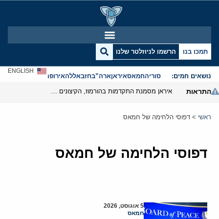
תמכו בנו
הרשמו לניוזלטר שלנו
ENGLISH
נושאים חמים:
סוריה
חמאס
איראן
ארה”ב
חזבאללה
אירופה
אנטישמיות
התראות
איראן מסמנת התקדמות בהורמוז, הקיצונים מנסים לבלום
ראשי
>
דפוסי הלחימה של חמאס
דפוסי הלחימה של חמאס
5 אוגוסט, 2026
חמאס