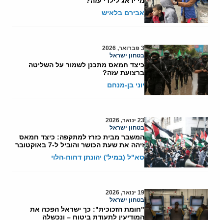
מי ידאג לילדי עזה?
אבירם בלאיש
3 פברואר, 2026
בטחון ישראל
כיצד חמאס מתכנן לשמור על השליטה
ברצועת עזה?
יוני בן-מנחם
23 ינואר, 2026
בטחון ישראל
המשבר מבית כזרז למתקפה: כיצד חמאס
זיהה את שעת הכושר והוביל ל-7 באוקטובר
סא"ל (במיל') יהונתן דחוח-הלוי
19 ינואר, 2026
בטחון ישראל
"חומת הזכוכית": כך ישראל הפכה את
המודיעין לתעודת ביטוח – ונכשלה