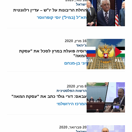
18 מאי, 2020
ישראל
החלת הריבונות על יו"ש – עדיין רלוונטית
תא"ל (במיל') יוסי קופרווסר
16 מרץ, 2020
ג'יהאד
רוסיה פועלת במרץ לסכל את "עסקת
המאה"
יוני בן-מנחם
8 מרץ, 2020
הרשות הפלסטינית
עבאס: דורי גולד כתב את "עסקת המאה"
המרכז הירושלמי
20 פברואר, 2020
ישראל