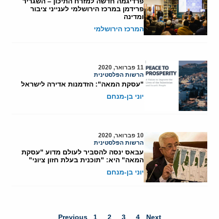
פרדיגמה חדשה למזרח התיכון – השגריר
פרידמן במרכז הירושלמי לענייני ציבור
ומדינה
המרכז הירושלמי
11 פברואר, 2020
הרשות הפלסטינית
"עסקת המאה": הזדמנות אדירה לישראל
יוני בן-מנחם
10 פברואר, 2020
הרשות הפלסטינית
עבאס ינסה להסביר לעולם מדוע "עסקת
המאה" היא: "תוכנית בעלת חזון ציוני"
יוני בן-מנחם
Previous
1
2
3
4
Next