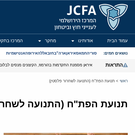
המרכז הירושלמי לענייני חוץ וביטחון
עמוד הבית
אודותינו
מחקר
המרכז בתקש
נושאים חמים:
סוריה
חמאס
איראן
ארה”ב
חזבאללה
אירופה
אנטישמיות
התראות
איראן מסמנת התקדמות בהורמוז, הקיצונים מנסים לבלום
ראשי
>
תנועת הפת"ח (התנועה לשחרור פלסטין)
תנועת הפת"ח (התנועה לשחרור