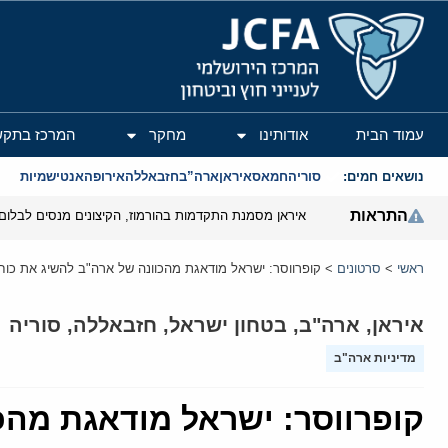
המרכז הירושלמי לענייני חוץ וביטחון
עמוד הבית
אודותינו
מחקר
המרכז בתקש
נושאים חמים:
סוריה
חמאס
איראן
ארה”ב
חזבאללה
אירופה
אנטישמיות
התראות
איראן מסמנת התקדמות בהורמוז, הקיצונים מנסים לבלום
ראשי
>
סרטונים
>
קופרווסר: ישראל מודאגת מהכוונה של ארה"ב להשיג את כוח
איראן
,
ארה"ב
,
בטחון ישראל
,
חזבאללה
,
סוריה
מדיניות ארה"ב
קופרווסר: ישראל מודאגת מהכ