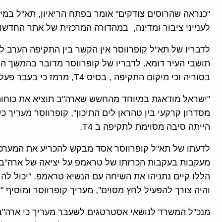
"כנראה שהרוסים צודקים" אומר בפתח הריאיון, תא"ל במיל.
לענייני ציבור ומדינה, במהדורה המרכזית של אתר החדשות
לדבריו של תא"ל קופרווסר אין הקשר בין התקיפה הערב לב
תושבי העיר דומא. לדבריו של קופרווסר מדובר בהמשך ה
בסוריה וכי מיקום התקיפה , בסיס T4, מרמז כי בעבר פעלו נגדו כוחות חיל האוויר.
"ישראל מודאגת במיוחד מהחשש שארה"ב תוציא את כוחותי
מסדרון קרקעי בין טהראן לים התיכון", קופרווסר מעריך 
הייתה סיבה מסוימת לתקיפה ב T4.
לדעתו של תא"ל קופרווסר אסד מבקש להכריע את המערכה
מעקבות בעקבות הכרזתו של טראמפ על יציאה של ארה"ב מס
הללו קיים נתניהו את השיחה עם הנשיא טראמפ. "יכול לה
והיה צורך להפעיל לחץ מסוים", מעריך קופרווסר ומוסיף "
מנכ"ל המשרד לנושאי אסטרטגים לשעבר מעריך כי ארה"