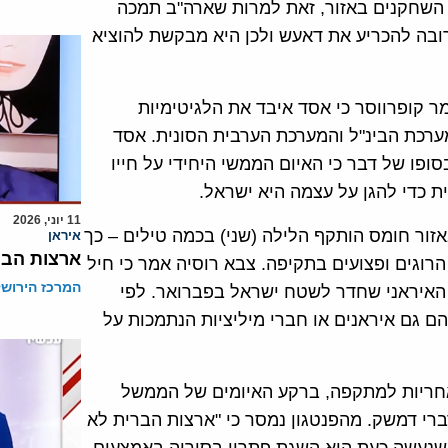
ל השחקנים באזור, זאת למרות שארה"ב תמכה
רובה להכריע את דאעש ולכן היא מבקשת להוציא
מר קופרווסר כי אסד איבד את הלגיטימיות
ערכת הבינ"ל והמערכת הערבית הסונית. אסד
ופו של דבר כי האיום הממשי היחידי על חייו
ת כדי להגן על עצמה היא ישראל.
11 יוני, 2026
זור חומס הותקף הלילה (שני) בכמה טילים – כך
איראן
ארצות הבר
הרוגים ופצועים בתקיפה. צבא רוסיה אמר כי חיל
המרכז הירושל
 שממנו המריא המל"ט האיראני שחדר לשטח ישראל בפברואר. לפי
ת אדם, בתקיפות נהרגו 14 בני אדם, בהם גם איראנים או חברי מיליציות הנתמכות על
אחריות למתקפה, ברקע האיומים של הממשל
י דמשק. מהפנטגון נמסר כי "ארצות הברית לא