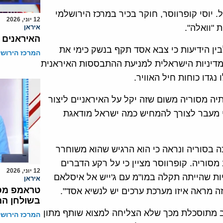
 יוסי קופרווסר, חוקר בכיר במרכז הירושלמי
12 יוני, 2026
 "וואלה".
איראן
האיראנים 
ין הידיעות כי צבא אסד תקף בנשק כימי את
המרכז הירושל
מדיניות הישראלית למניעת ההתבססות האיראנית
ה מסוריה משום שזה יקל על האיראניים ליצור
כי מעבר לצורך להמחיש כמה ישראל מודאגת
 בסוריה ונראה כי הוא הרגיש שהוא משוחרר
וריה. קופרווסר מציין כי על רקע הדברים
12 יוני, 2026
יות שהייתה תקלה במו"מ עם ג'ייש אל איסלאם
איראן
טראמפ מסו
זה מראה איזו מערכת ערכים יש לנשיא אסד".
בשולחן המ
ב מתוסכלת מכך שלא הצליחה למצוא שותף מתון
המרכז הירושל