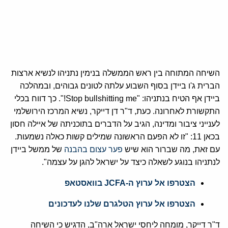
השיחה המתוחה בין ראש הממשלה בנימין נתניהו לנשיא ארצות
הברית ג'ו ביידן בסוף השבוע עלתה לטונים גבוהים, ובמהלכה
ביידן אף הטיח בנתניהו: "Stop bullshitting me!". כך דווח בכלי
התקשורת לאחרונה. כעת, ד"ר דן דייקר, נשיא המרכז הירושלמי
לענייני ציבור ומדינה, הגיב על הדברים בתוכניתה של איילה חסון
בכאן 11: "זו לא הפעם הראשונה שמילים קשות כאלה נשמעות.
עם זאת, מה שברור הוא שיש
פער עצום בהבנה
של ממשל ביידן
לנתניהו בנוגע לשאלה כיצד על ישראל להגן על עצמה".
הצטרפו אל ערוץ ה-JCFA בוואסטאפ
הצטרפו אל ערוץ הטלגרם שלנו לעדכונים
ד"ר דייקר, מומחה ליחסי ישראל ארה"ב, הדגיש כי השיחה