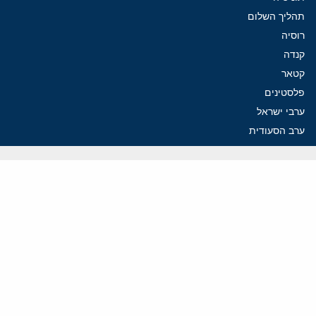
תהליך השלום
רוסיה
קנדה
קטאר
פלסטינים
ערבי ישראל
ערב הסעודית
עיראק
פרסומים אחרונים
פזשכיאן רוצה הסדרה, השמרנים באיראן רוצים מנוף לחץ בהורמוז
איראן מסמנת התקדמות בהורמוז, הקיצונים מנסים לבלום
קמפיזם: איך דוקטרינה קומוניסטית עיצבה את היחס לישראל במערב
נקמה בכותרות, הסכם בחדרים: איראן מתקרבת לפתיחת הורמוז
עסקה מסוכנת: מועצת השלום של טראמפ וחמאס
ווידאו
YouTube
ארכיון שמע