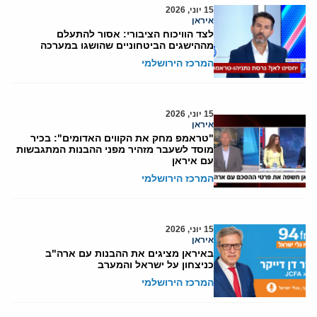
15 יוני, 2026
איראן
לצד הוויכוח הציבורי: אסור להתעלם
מההישגים הביטחוניים שהושגו במערכה
המרכז הירושלמי
15 יוני, 2026
איראן
"טראמפ מחק את הקווים האדומים": בכיר
מוסד לשעבר מזהיר מפני ההבנות המתגבשות
עם איראן
המרכז הירושלמי
15 יוני, 2026
איראן
באיראן מציגים את ההבנות עם ארה"ב
כניצחון על ישראל והמערב
המרכז הירושלמי