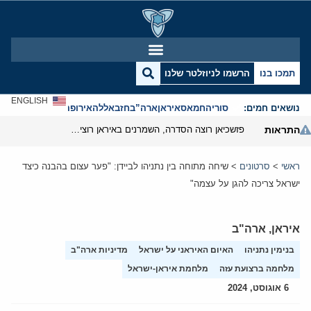
תמכו בנו
הרשמו לניוזלטר שלנו
ENGLISH
נושאים חמים:
סוריה
חמאס
איראן
ארה”ב
חזבאללה
אירופה
אנטישמיות
התראות
פזשכיאן רוצה הסדרה, השמרנים באיראן רוצים מנוף לחץ בהורמוז
ראשי
>
סרטונים
>
שיחה מתוחה בין נתניהו לביידן: "פער עצום בהבנה כיצד
ישראל צריכה להגן על עצמה"
איראן
,
ארה"ב
בנימין נתניהו
האיום האיראני על ישראל
מדיניות ארה"ב
מלחמה ברצועת עזה
מלחמת איראן-ישראל
6 אוגוסט, 2024