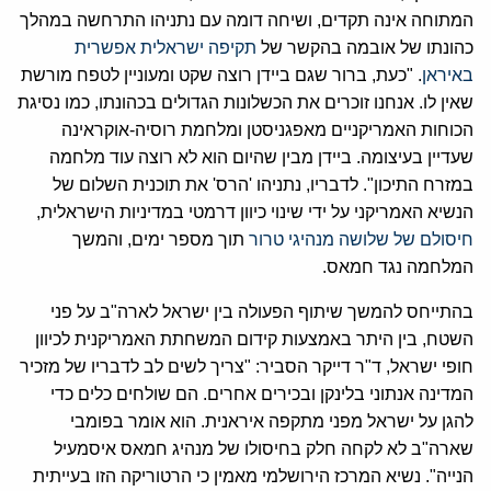
המתוחה אינה תקדים, ושיחה דומה עם נתניהו התרחשה במהלך
כהונתו של אובמה בהקשר של
תקיפה ישראלית אפשרית
באיראן
. "כעת, ברור שגם ביידן רוצה שקט ומעוניין לטפח מורשת
שאין לו. אנחנו זוכרים את הכשלונות הגדולים בכהונתו, כמו נסיגת
הכוחות האמריקניים מאפגניסטן ומלחמת רוסיה-אוקראינה
שעדיין בעיצומה. ביידן מבין שהיום הוא לא רוצה עוד מלחמה
במזרח התיכון". לדבריו, נתניהו 'הרס' את תוכנית השלום של
הנשיא האמריקני על ידי שינוי כיוון דרמטי במדיניות הישראלית,
חיסולם של שלושה מנהיגי טרור
תוך מספר ימים, והמשך
המלחמה נגד חמאס.
בהתייחס להמשך שיתוף הפעולה בין ישראל לארה"ב על פני
השטח, בין היתר באמצעות קידום המשחתת האמריקנית לכיוון
חופי ישראל, ד"ר דייקר הסביר: "צריך לשים לב לדבריו של מזכיר
המדינה אנתוני בלינקן ובכירים אחרים. הם שולחים כלים כדי
להגן על ישראל מפני מתקפה איראנית. הוא אומר בפומבי
שארה"ב לא לקחה חלק בחיסולו של מנהיג חמאס איסמעיל
הנייה". נשיא המרכז הירושלמי מאמין כי הרטוריקה הזו בעייתית