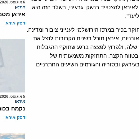
6 אוגוסט, 2026
איראן להצטייד בנשק גרעיני, בשלב הזה היא
איראן
איראן מסמ
יעד".
דסק איראן
קר בכיר במרכז הירושלמי לענייני ציבור ומדינה,
רניום, איראן תוכל בשנים הקרובות לנצל את
 שלה, ולפרוץ לפצצה ברגע שתוקף ההגבלות
ה בטווח הקצר: התחזקות משמעותית של
בעיראק ובסוריה והגורמים השיעים החתרניים
5 אוגוסט, 2026
איראן
נקמה בכות
דסק איראן