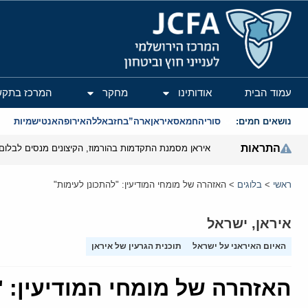
המרכז הירושלמי לענייני חוץ וביטחון
עמוד הבית
אודותינו
מחקר
המרכז בתקש
נושאים חמים:
סוריה
חמאס
איראן
ארה”ב
חזבאללה
אירופה
אנטישמיות
התראות
איראן מסמנת התקדמות בהורמוז, הקיצונים מנסים לבלום
ראשי
>
בלוגים
>
האזהרה של מומחי המודיעין: "להתכונן לעימות"
איראן
,
ישראל
האיום האיראני על ישראל
תוכנית הגרעין של איראן
האזהרה של מומחי המודיעין: "