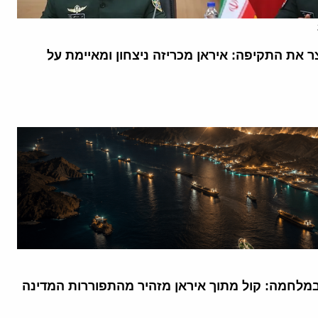
 את התקיפה: איראן מכריזה ניצחון ומאיימת על
מלחמה: קול מתוך איראן מזהיר מהתפוררות המדינה