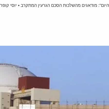
ום": מודאגים מהשלכות הסכם הגרעין המתקרב • יוסי קופרוו