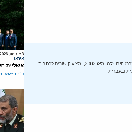
3 אוגוסט, 2026
איראן
ה-Daily Alert הידוע – תקציר חדשות ישראל, מופק על ידי המרכז הירושלמי מאז 2002, ומציע קישורים לכתבות
אשליית הש
ת ובעברית.
ד"ר פיאמה ני