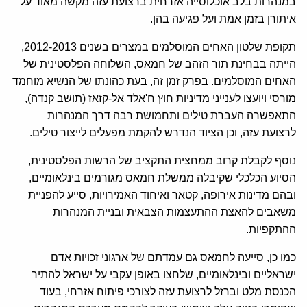
במנהרות בלב אוכלוסייה אזרחית ברצועת עזה מקשה מאוד על
איתורן בזמן אמת ועל פגיעה בהן.
תקופת שלטון האחים המוסלמים במצרים בשנים 2012-2013,
הייתה בבחינת תור הזהב של חמאס, השלוחה הפלסטינית של
האחים המוסלמים. בפרק זמן זה, בעת כהונתו של הנשיא מוחמד
מורסי ויועצו לענייני מדיניות חוץ ח'אלד אל-קזאז (תושב קנדה),
התאפשרה העברת טילים ותחמושת רבה דרך המנהרות
לרצועת עזה, וכן הציוד הנדרש להקמת מפעלים לייצור טילים.
נוסף לקבלת קרוב ממחצית התקציב של הרשות הפלסטינית,
הסיוע הכלכלי שקיבלה ממשלת חמאס מגורמים בינלאומיים,
ובהם מדינות אירופה, קטאר ואיחוד האמירויות, סייע להפניית
משאבים להאצת ההתעצמות הצבאית ובניית המנהרות
ההתקפיות.
כמו כן, סייעה לחמאס גם עמדתם של ארגוני זכויות אדם
ישראליים ובינלאומיים, שלחצו באופן עקבי על ישראל להתיר
הכנסת מלט וברזל לרצועת עזה לצורכי פיתוח אזרחי, בעוד