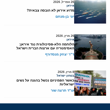
26 אפריל, 2026
איראן
מדוע איראן לא הובסה צבאית?
יוני בן-מנחם
26 מרץ, 2026
איראן
הלוחמה הלא-פסיכולוגית נגד איראן:
האסימטריה עם ארצות הברית וישראל
ד"ר יצחק מנסדורף
8 מרץ, 2026
בטחון ישראל
כאשר הפמיניזם נכשל בהגנה על נשים
ישראליות
עו"ד תרצה שור