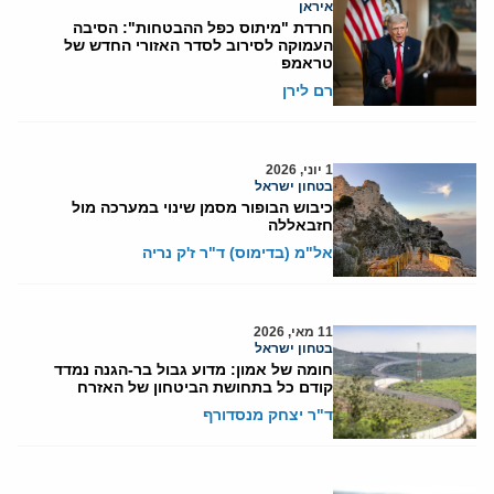
איראן
חרדת "מיתוס כפל ההבטחות": הסיבה
העמוקה לסירוב לסדר האזורי החדש של
טראמפ
רם לירן
1 יוני, 2026
בטחון ישראל
כיבוש הבופור מסמן שינוי במערכה מול
חזבאללה
אל"מ (בדימוס) ד"ר ז'ק נריה
11 מאי, 2026
בטחון ישראל
חומה של אמון: מדוע גבול בר-הגנה נמדד
קודם כל בתחושת הביטחון של האזרח
ד"ר יצחק מנסדורף