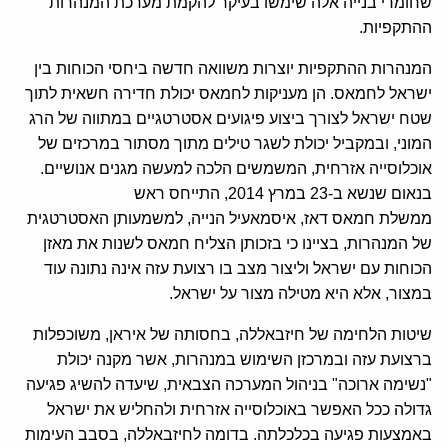
שחומרי בנייה אלה שימשו בעיקר להקמת מערכת המנהרות
ההתקפיות.
המנהרות ההתקפיות יוצרות משוואה חדשה ביחסי הכוחות בין
ישראל לחמאס. הן מעניקות לחמאס יכולת חדירה חשאית לתוך
שטח ישראל לצורך ביצוע פיגועים אסטרטגיים במתווה של הרג
המוני, ובמקביל יכולת לשגר טילים מתוך מסתור במרכזים של
אוכלוסייה אזרחית, המשמשים הלכה למעשה מגנים אנושיים.
בנאום שנשא ב-23 במרץ 2014, התייחס ראש
ממשלת חמאס דאז, איסמאעיל הנייה, למשמעותן האסטרטגית
של המנהרות, בציינו כי בזכותן הצליח חמאס לשנות את מאזן
הכוחות עם ישראל וליצור מצב בו רצועת עזה אינה נתונה עוד
במצור, אלא היא מטילה מצור על ישראל.
שיטות הלחימה של חיזבאללה, בחסותה של איראן, משוכפלות
ברצועת עזה ובמרכזן השימוש במנהרות, אשר מקנה יכולת
"נשימה ארוכה" בניהול המערכה הצבאית, שיעדה להשיג פגיעה
גדולה ככל האפשר באוכלוסייה אזרחית ולהחליש את ישראל
באמצעות פגיעה בכלכלתה. בדומה לחיזבאללה, בסבב העימות