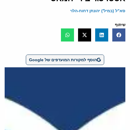
סא"ל (במיל') יהונתן דחוח-הלוי
שיתוף
הוסף למקורות המועדפים של Google