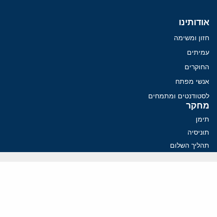
אודותינו
חזון ומשימה
עמיתים
החוקרים
אנשי מפתח
לסטודנטים ומתמחים
מחקר
תימן
תוניסיה
תהליך השלום
רוסיה
קנדה
קטאר
פלסטינים
ערבי ישראל