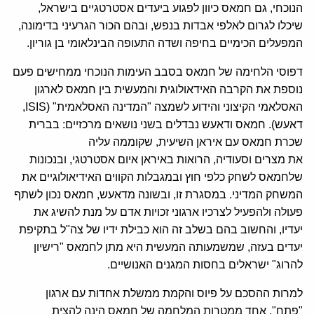
הנוכחי, גם חמאס כיוון לפגוע ביעדים אסטרטגיים בישראל,
שיכלו לגרום לאלפי אבדות בנפש, ובהם הכור הגרעיני בדימונה,
המפעלים הכימיים בחיפה ושדה התעופה הבינלאומי בן גוריון.
דפוסי הלחימה של חמאס בסבב העימות הנוכחי ממחישים פעם
נוספת את הקרבה האידאולוגית והמעשית בין חמאס לארגון
האסלאמי הקיצוני והידוע לשמצה "המדינה האסלאמית" (ISIS,
דאעש). חמאס ודאעש נבדלים בשני נושאים מרכזיים: בברית
שכרת חמאס עם איראן השיעית, שקוממה עליה
את מצרים וסעודיה, הרואות באיראן איום אסטרטגי, ובנכונות
שלחמאס לשחק כלפי חוץ ובמגבלות הקווים האידיאולוגיים את
המשחק המדיני. במסגרת זו, ובשונה מדאעש, חמאס נכון לשתף
פעולה ולהפעיל לצרכיו ארגוני זכויות אדם על מנת להשיג את
יעדיו, והחשוב בהם בשלב זה הוא כבילת ידיו של צה"ל בתקיפת
יעדים בעזה, שמשמעותה המעשית היא מתן לחמאס "רישיון
להרוג" ישראלים בחסות המגנים האנושיים.
למרות ההסכם על פיוס והקמת ממשלת אחדות עם ארגון
"פתח", אחד ממטרות המלחמה של חמאס הינה להצית