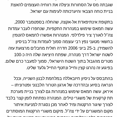
שגבתה מס על הסחורות וניצלה את רווחיה העצומים להאצת
בניית כוחה הצבאי והיערכותה לעימות עם ישראל.
בתקופת אינתיפאדת אל-אקצה, שהחלה בספטמבר 2000,
עשה חמאס שימוש במנהרות התקפיות, שנחפרו לעבר עמדות
צה"ל לאורך ציר פילדלפי. המנהרות אפשרו לחמאס להטמין
בחשאי מטעני נפץ רבי עוצמה סמוך לעמדות צה"ל בניסיון
להשמידן. ב-25 ביוני 2006 חדרה חולית מחבלים מרצועת עזה
לשטח ישראל דרך מנהרה, שפתח היציאה שלה היה כ-100
מטרים מהגבול בתוך השטח הישראלי, סמוך למעבר כרם שלום.
בפיגוע זה נהרגו קצין וחייל ונחטף החייל גלעד שליט.
בהתבסס על ניסיון חיזבאללה במלחמת לבנון השנייה, וככל
הנראה בסיוע ובהדרכה של ארגון הטרור הלבנוני ופטרוניתו –
איראן, עשה חמאס שימוש במנהרות גם לצורך בניית מערכת
תת קרקעית של משגרי טילים. המנהרה נפתחת לזמן קצר בלבד
לצורך שיגור הרקטות ומיד לאחר מכן נסגרת למניעת איתור
מקום המשגרים על ידי צה"ל. מיקום משגרי הרקטות המוסתרים