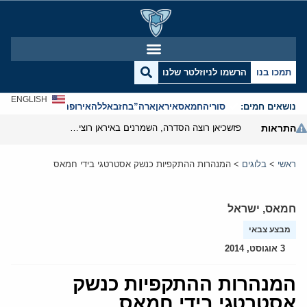
תמכו בנו
הרשמו לניוזלטר שלנו
ENGLISH
נושאים חמים:
סוריה
חמאס
איראן
ארה”ב
חזבאללה
אירופה
אנטישמיות
התראות
פזשכיאן רוצה הסדרה, השמרנים באיראן רוצים מנוף לחץ בהורמוז
ראשי
>
בלוגים
>
המנהרות ההתקפיות כנשק אסטרטגי בידי חמאס
חמאס
,
ישראל
מבצע צבאי
3 אוגוסט, 2014
המנהרות ההתקפיות כנשק
אסטרטגי בידי חמאס