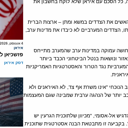
לה, כל הסכם עם איראן שלא לוקח בחשבון את
אשים את הצדדים במשא ומתן – ארצות הברית
תו, הצדדים המערביים לא כיבדו את מדינות ערב,
4 אוגוסט, 2026
איראן
ושה עמוקה במדינות ערב שהמערב מתייחס
פזשכיאן ל
אזור ונושאות בנטל הביטחוני הכבד ביותר
דסק איראן
 המערביות נגד הטרור והאסטרטגיות האמריקניות
ראנית.
 הנוכחי "אינו משרת אף צד, לא האיראנים ולא
כב יותר של הנהגה ערבית שמבינה שגם המעצמות
דגיש אל-אסומי, "מכיוון שלתוכנית הגרעין יש
". בקביעה זו מתבטאת הבנה אסטרטגית שתוכנית