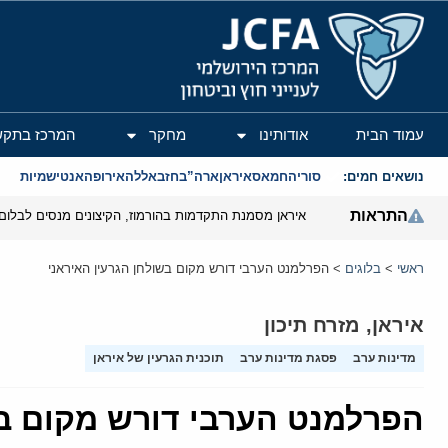
המרכז הירושלמי לענייני חוץ וביטחון
עמוד הבית
אודותינו
מחקר
המרכז בתקש
נושאים חמים:
סוריה
חמאס
איראן
ארה”ב
חזבאללה
אירופה
אנטישמיות
התראות
איראן מסמנת התקדמות בהורמוז, הקיצונים מנסים לבלום
ראשי
>
בלוגים
>
הפרלמנט הערבי דורש מקום בשולחן הגרעין האיראני
איראן
,
מזרח תיכון
מדינות ערב
פסגת מדינות ערב
תוכנית הגרעין של איראן
הפרלמנט הערבי דורש מקום בש