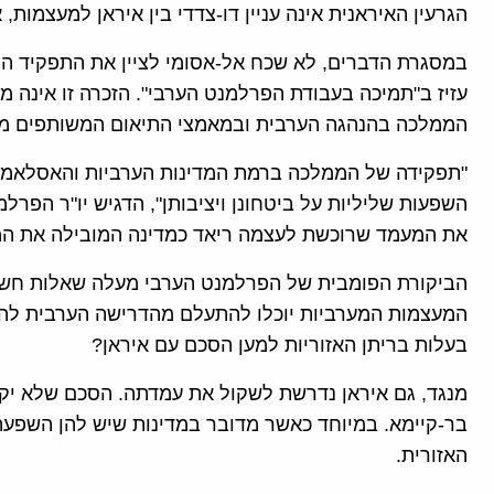
הגרעין האיראנית אינה עניין דו-צדדי בין איראן למעצמות,
במסגרת הדברים, לא שכח אל-אסומי לציין את התפקיד המ
עזיז ב"תמיכה בעבודת הפרלמנט הערבי". הזכרה זו אינה
הממלכה בהנהגה הערבית ובמאמצי התיאום המשותפים מול
"תפקידה של הממלכה ברמת המדינות הערביות והאסלאמיו
השפעות שליליות על ביטחונן ויציבותן", הדגיש יו"ר הפר
את המעמד שרוכשת לעצמה ריאד כמדינה המובילה את המחנ
הביקורת הפומבית של הפרלמנט הערבי מעלה שאלות חשוב
המעצמות המערביות יוכלו להתעלם מהדרישה הערבית להש
בעלות בריתן האזוריות למען הסכם עם איראן?
מנגד, גם איראן נדרשת לשקול את עמדתה. הסכם שלא יקבל
בר-קיימא. במיוחד כאשר מדובר במדינות שיש להן השפעה
האזורית.