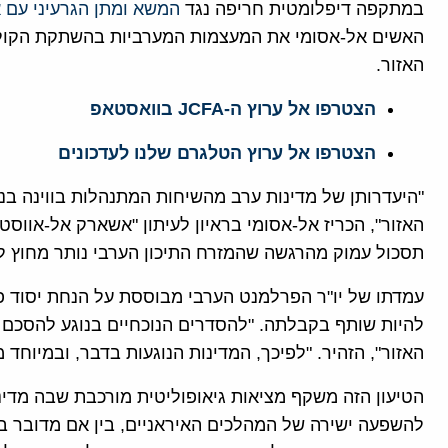
במתקפה דיפלומטית חריפה נגד
המשא ומתן הגרעיני עם א
האשים אל-אסומי את המעצמות המערביות בהשתקת הקול ה
האזור.
הצטרפו אל ערוץ ה-JCFA בוואסטאפ
הצטרפו אל ערוץ הטלגרם שלנו לעדכונים
"היעדרותן של מדינות ערב מהשיחות המתנהלות בווינה בנ
האזור", הכריז אל-אסומי בראיון לעיתון "אשארק אל-אווס
תסכול עמוק מהרגשה שהמזרח התיכון הערבי נותר מחוץ ל
עמדתו של יו"ר הפרלמנט הערבי מבוססת על הנחת יסוד 
להיות שותף בקבלתה. "להסדרים הנוכחיים בנוגע להסכם עם
האזור", הזהיר. "לפיכך, המדינות הנוגעות בדבר, ובמיוחד מ
הטיעון הזה משקף מציאות גיאופוליטית מורכבת שבה מדינ
להשפעה ישירה של המהלכים האיראניים, בין אם מדובר בתו