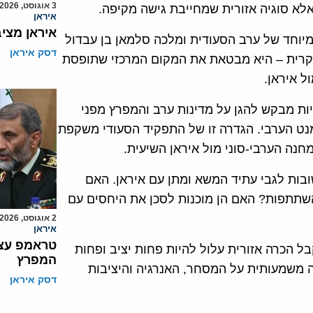
3 אוגוסט, 2026
 אלא סוגיה אזורית שמחייבת גישה מקיפה.
איראן
איראן מצי
יוחד של ערב הסעודית ומלכה סלמאן בן עבדול
דסק איראן
 מקרית – היא מבטאת את המקום המרכזי שתופסת
 איראן.
ת מבקש להגן על מדינות ערב והמפרץ מפני
למנט הערבי. הגדרה זו של התפקיד הסעודי משקפת
ה הערבי-סוני מול איראן השיעית.
ות לגבי עתיד המשא ומתן עם איראן. האם
תתפות? האם הן מוכנות לסכן את היחסים עם
2 אוגוסט, 2026
איראן
טראמפ עצר
 הכרה אזורית עלול להיות פחות יציב ופחות
המפרץ
 משמעותית על המסחר, האנרגיה והיציבות
דסק איראן