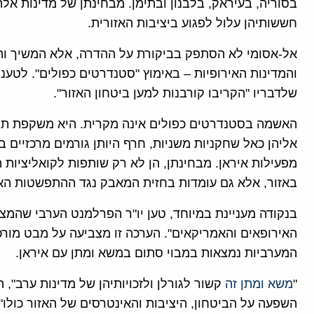
בסוריה, בעיראק, בלבנון ובתימן. מבחינתן של מדינות א
חששותיהן עלול לפגוע ביציבות האזורית.
אל-אסומי לא הסתפק בביקורת על ההדרה, אלא המשיך וה
והמדינות האירופיות – באימוץ "סטנדרטים כפולים". לטענ
שלדבריו "הקריבו קורבנות למען ביטחון האזור".
האשמה בסטנדרטים כפולים אינה מקרית. היא משקפת תח
אליהן כאל שחקניות משניות, חרף היותן גורמים מרכזיים ב
מפעילות איראן. מבחינתן, הן לא רק שותפות לקואליציות
באזור, אלא גם עומדות בחזית המאבק נגד ההתפשטות האי
בנקודה מעניינת במיוחד, טען יו"ר הפרלמנט הערבי שהמצב
האירופאים והאמריקאים". הערכה זו מצביעה על מבט מור
המערביות נמצאות במבוי סתום במשא ומתן עם איראן.
"
משא ומתן זה
קשור לגורלן ולזכויותיהן של מדינות ערב", ה
השפעה על הביטחון, היציבות והאינטרסים של האזור כולו