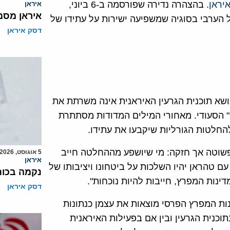
יראן
. בהצהרה נדירה שפורסמה ב-6 ביוני,
איראן
איראן מסמ
ערבי בסוגיה שמשפיעה ישירות על עתידו של
דסק איראן
ושא תוכנית הגרעין האיראנית אינה משרתת את
ט" הסעודי. מאחורי המילים המדודות מסתתרת
החלטות הגורליות שיקבעו את עתידו.
פשוטה אך חזקה: מי שיושפע מההחלטה חייב
5 אוגוסט, 2026
איראן
 טהראן יהיו השלכות על ביטחונו ויציבותו של
נקמה בכות
דינות המפרץ, חייבות להיות נוכחות".
דסק איראן
ות המפרץ הפרסי מוצאות את עצמן כנתונות
כנית הגרעין ובין אם בפעילות האיראנית