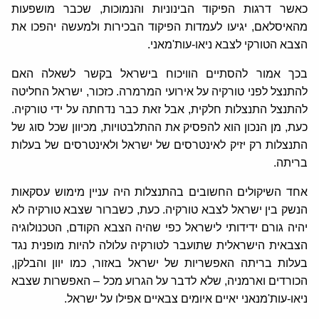
כאשר דרגות הפיקוד הבינוניות והנמוכות, שכבר מושפעות
מהאיסלאם, יגיעו לעמדות הפיקוד הבכירות ולמעשה יהפכו את
הצבא הטורקי לצבא ניאו-עות'מאני.
בכך אמור להסתיים הוויכוח בישראל בקשר לשאלה האם
להתנצל לפני טורקיה על אירועי המרמרה. כזכור, ישראל החליטה
להתנצל התנצלות חלקית, אבל זאת כבר נדחתה על ידי טורקיה.
כעת, מן הנכון הוא להפסיק את ההתלבטויות, מכיוון שכל סוג של
התנצלות רק יזיק לאינטרסים של ישראל ולאינטרסים של בעלות
בריתה.
אחד השיקולים החשובים בהתנצלות היה עניין מימוש עסקאות
הנשק בין ישראל לצבא טורקיה. כעת, כשברור שצבא טורקיה לא
יהיה גורם ידידותי לישראל כפי שהיה הצבא הקודם, הטכנולוגיה
הצבאית הישראלית שתועבר לטורקיה עלולה להיות מופנית נגד
בעלות בריתה האפשריות של ישראל באזור, כמו יוון והבלקן,
הכורדים וארמניה, שלא לדבר על הגרוע מכל – האפשרות שצבא
ניאו-עות'מנאני יאיים איומים צבאיים אפילו על ישראל.