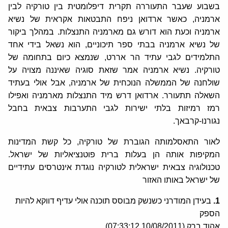
בשבוע שעבר התעוררה תקרית דיפלומטית בין טורקיה לבין
ארמניה, כאשר ארדואן ניפח התבטאות אקראית של נשיא
ארמניה וכעת הוא דורש גם מארמניה התנצלות. במהלך ביקור
של נשיא ארמניה בבתי ספר תיכוניים, הוא נשאל בידי אחד
התלמידים לגבי עתיד הר אררט, שנמצא כיום בתחומה של
טורקיה. נשיא ארמניה אמר שזאת סוגיה שאיננה מצויה על
שולחנה של הממשלה הנוכחית של ארמניה, אבל אולי בעתיד
השאלה תתעורר. ארדואן דרש מיד התנצלות מארמניה ואפילו
רמז רמיזות בלתי ישירות לגבי התערבות צבאית בחבל
נגורנו-קרבאך.
לאור התאסלמותה הגוברת של טורקיה, כל קשת המדינות
המקיפות אותה הן בעלות ברית פוטנציאליות של ישראל.
טכנולוגיה צבאית ישראלית לטורקיה נוגדת אינטרסים עתידיים
של ישראל באותו האזור
1.
בעידן המודרני כשנשק מבוסס תוכנה אולי עדיף דווקא להיות
הספק
אהוד ברק (10/08/2011 07:33:12)