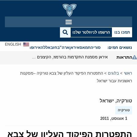
תמכו בנו
הרשמו לניוזלטר שלנו
ENGLISH
נושאים חמים:
סוריה
חמאס
איראן
ארה”ב
חזבאללה
אירופה
אנטישמיות
התראות
איראן מסמנת התקדמות בהורמוז, הקיצונים מנסים לבלום
ראשי
>
בלוגים
>
התפטרות הפיקוד העליון של צבא טורקיה –מסקנות
ראשוניות עבור ישראל
טורקיה
,
ישראל
טורקיה
1 אוגוסט, 2011
התפטרות הפיקוד העליון של צבא