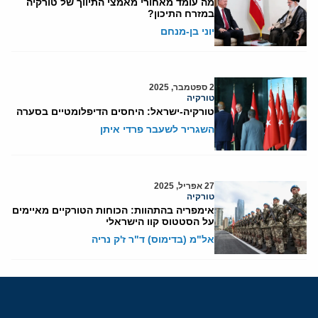
מה עומד מאחורי מאמצי התיווך של טורקיה
במזרח התיכון?
יוני בן-מנחם
2 ספטמבר, 2025
טורקיה
טורקיה-ישראל: היחסים הדיפלומטיים בסערה
השגריר לשעבר פרדי איתן
27 אפריל, 2025
טורקיה
אימפריה בהתהוות: הכוחות הטורקיים מאיימים
על הסטטוס קוו הישראלי
אל"מ (בדימוס) ד"ר ז'ק נריה