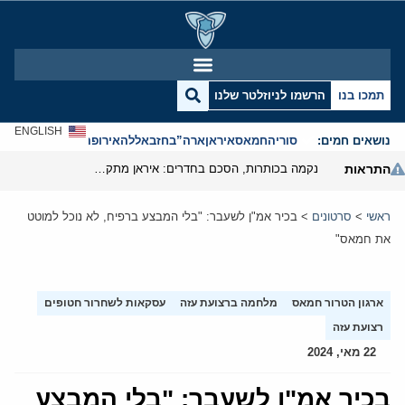
תמכו בנו
הרשמו לניוזלטר שלנו
ENGLISH
נושאים חמים:
סוריה
חמאס
איראן
ארה”ב
חזבאללה
אירופה
אנטישמיות
התראות
נקמה בכותרות, הסכם בחדרים: איראן מתקרבת לפתיחת הורמוז
ראשי
>
סרטונים
>
בכיר אמ"ן לשעבר: "בלי המבצע ברפיח, לא נוכל למוטט
את חמאס"
ארגון הטרור חמאס
מלחמה ברצועת עזה
עסקאות לשחרור חטופים
רצועת עזה
22 מאי, 2024
בכיר אמ"ן לשעבר: "בלי המבצע