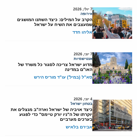
7 יולי, 2026
אירופה
הקרב על המילים: כיצד השתנו המושגים
שמעצבים את השיח על ישראל
אליהו חדד
7 יוני, 2026
אנטישמיות
מדוע ישראל צריכה לסגור כל משרד של
האו"ם במדינה
סא"ל (במיל') עו"ד מוריס הירש
4 יוני, 2026
בטחון ישראל
כיצד אויביה של ישראל וארה"ב מנצלים את
יוקרתו של ה"ניו יורק טיימס" כדי לפגוע
בערכים מערביים
אבירם בלאיש