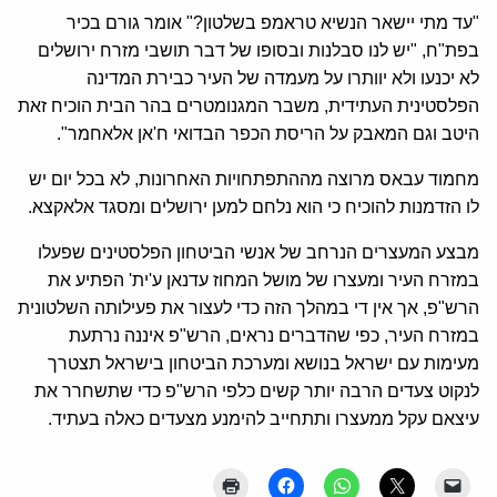
"עד מתי יישאר הנשיא טראמפ בשלטון?" אומר גורם בכיר
בפת"ח, "יש לנו סבלנות ובסופו של דבר תושבי מזרח ירושלים
לא יכנעו ולא יוותרו על מעמדה של העיר כבירת המדינה
הפלסטינית העתידית, משבר המגנומטרים בהר הבית הוכיח זאת
היטב וגם המאבק על הריסת הכפר הבדואי ח'אן אלאחמר".
מחמוד עבאס מרוצה מההתפתחויות האחרונות, לא בכל יום יש
לו הזדמנות להוכיח כי הוא נלחם למען ירושלים ומסגד אלאקצא.
מבצע המעצרים הנרחב של אנשי הביטחון הפלסטינים שפעלו
במזרח העיר ומעצרו של מושל המחוז עדנאן ע'ית' הפתיע את
הרש"פ, אך אין די במהלך הזה כדי לעצור את פעילותה השלטונית
במזרח העיר, כפי שהדברים נראים, הרש"פ איננה נרתעת
מעימות עם ישראל בנושא ומערכת הביטחון בישראל תצטרך
לנקוט צעדים הרבה יותר קשים כלפי הרש"פ כדי שתשחרר את
עיצאם עקל ממעצרו ותתחייב להימנע מצעדים כאלה בעתיד.