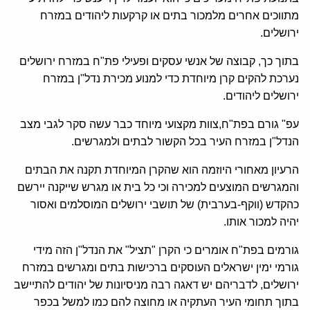
מתווכים אחרים מלמכור בתים או קרקעות ליהודים במזרח
ירושלים.
בתוך כך, קבוצה של אנשי עסקים ופעילי פת"ח במזרח ירושלים
נערכת להקים קרן מיוחדת כדי למנוע מכירת נדל"ן במזרח
ירושלים ליהודים.
עפ" גורם בפת"ח,צוות מקצועי מיוחד כבר עשה סקר לגבי מצב
הנדל"ן במזרח העיר בכל הקשור לבתים ולמגרשים.
הרעיון מאחורי היוזמה הוא שהקרן המיוחדת תקנה את הבתים
והמגרשים המוצעים למכירה וכי כל בית או מגרש שייקנה יירשם
כהקדש (ווקף-בערבית) של תושבי ירושלים המוסלמים ואסור
יהיה למכור אותו.
גורמים בפת"ח אומרים כי הקרן "תציל" את הנדל"ן הזה מידי
גורמי ימין ישראלים העוסקים ברכישות בתים ומגרשים במזרח
ירושלים, לדבריהם יש דאגה רבה מניסיונות של יהודים להתיישב
בתוך תחומי העיר העתקיה או מחוצה להם כמו למשל בכפר