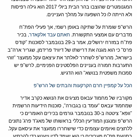
המגנומטרים שהוצבו בהר הבית ביולי 2017 הוא גילה רפיסות
ולא הייתה לו כל השפעה על מהלך העניינים.
הרש"פ שומרת על שתיקה באופן רשמי, אך פעילי הפת"ח
מדברים עם אמצעי התקשורת.
חאתם עבד אלקאדר,
בכיר
פת"ח במזרח ירושלים, אמר ב-29 בנובמבר לסוכנות "קודס
פרס" כי הוא מגנה את דרישתו של דיוויד פרידמן, שגריר ארה"ב
בישראל, מהרש"פ לשחרר לאלתר את עיצאם עקל ממעצר "זוהי
התערבות חמורה בעניינים הפלסטינים הפנימיים, לרש"פ יש
סמכות משפטית בנושא" הוא הדגיש.
הכל על קמפיין חרם הקרקעות והבתים של הרש"פ
מקורביו של מחמוד עבאס מציגים את הנושא כקרב אדיר
שמחמוד עבאס "עומד בו בגבורה", סוכנות הידיעות הרשמית
"וופא" ציטטה ב-30 בנובמבר גורמים בכירים האומרים כי
הרש"פ ומנגנון המודיעין הכללי בראשותו של מאג'ד פרג' נתונים
ללחצים ואיומים עצומים כדי שישחררו ממעצר את עיסאם עקל.
בתנועת פת"ח מעריכים כי הוא יועמד לדין וייענש כדי להרתיע