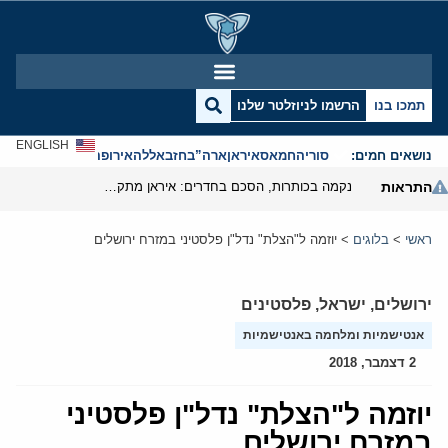
תמכו בנו
הרשמו לניוזלטר שלנו
ENGLISH
נושאים חמים:
סוריה
חמאס
איראן
ארה”ב
חזבאללה
אירופה
אנטישמיות
התראות
נקמה בכותרות, הסכם בחדרים: איראן מתקרבת לפתיחת הורמוז
ראשי
>
בלוגים
>
יוזמה ל"הצלת" נדל"ן פלסטיני במזרח ירושלים
ירושלים
,
ישראל
,
פלסטינים
אנטישמיות ומלחמה באנטישמיות
2 דצמבר, 2018
יוזמה ל"הצלת" נדל"ן פלסטיני
במזרח ירושלים