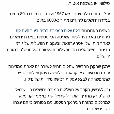
סילוואן או בשכונת א-טור.
עפ"י נתונים פלסטינים, מאז 1967 ועד היום נמכרו כ-80 בתים
במזרח ירושלים ליהודים מתוך כ-6000 בתים.
בשנים האחרונות
חלה עליה במכירת בתים בעיר העתיקה
ליהודים בגלל היחלשות השליטה הפלסטינית במזרח ירושלים
לאחר מותו של יאסר ערפאת, ובעקבות הפעילות של גורמי
הביטחון הישראלים נגד הפעילות השלטונית של הרש"פ במזרח
ירושלים.
ייתכן שהקרן החדשה שתקום תהיה קשורה גם לאחת ממדינות
ערב כמו סעודיה או קטאר כדי להשיג מימון ונזילות כספית
שתאפשר לה לבצע עסקות רכישה מידייות של נדל"ן.
נכון לעכשיו, הקרב על השליטה במזרח ירושלים בין ישראל
לרש"פ רק מחריף והולך, לישראל יש גיבוי אמריקני מלא
למהלכים במזרח העיר אך הפלסטינים בטוחים כי הם ינצחו
בסופו של דבר.