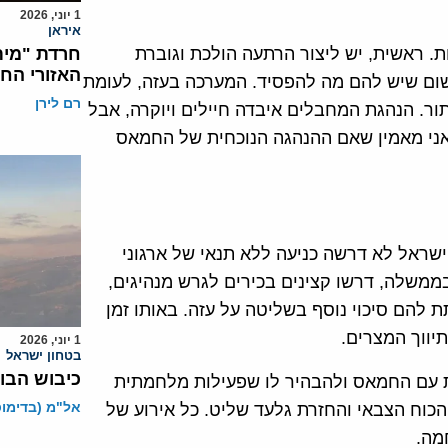
1 יוני, 2026
איראן
. ראשית, יש ליצור הרתעה הולכת וגוברת
חרדת "מית
האזורי הח
שום שיש להם מה להפסיד. המערכה בעזה, לעומת
רם לירן
ור. הנהגת המחבלים איבדה חיילים ויוקרה, אבל
אני מאמין שאם ההנהגה הנוכחית של החמאס
שראל לא דרשה כניעה ללא תנאי של ארגוני
ממשלה, דרשו קצינים בכירים לגרש מנהיגים,
ת להם סיכוי נוסף בשליטה על עזה. באותו זמן
תיווך המצרים.
1 יוני, 2026
בטחון ישראל
כיבוש הבו
ות עם החמאס ולהבהיר לו שפעילות מלחמתית
אל"מ (בדימוס)
הכוח הצבאי והחזרת גלעד שליט. כל אירוע של
מה.