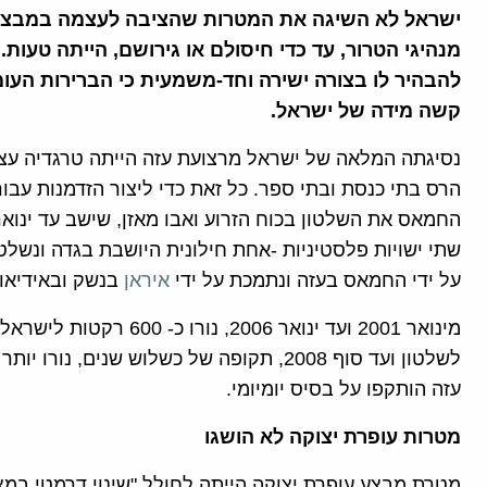
ישראל לא השיגה את המטרות שהציבה לעצמה במבצע ע
מנהיגי הטרור, עד כדי חיסולם או גירושם, הייתה טעות
להבהיר לו בצורה ישירה וחד-משמעית כי הברירות העו
קשה מידה של ישראל.
הרס בתי כנסת ובתי ספר. כל זאת כדי ליצור הזדמנות עבו
שתי ישויות פלסטיניות -אחת חילונית היושבת בגדה ונש
על ידי החמאס בעזה ונתמכת על ידי
איראן
בנשק ובאידיאול
עזה הותקפו על בסיס יומיומי.
מטרות עופרת יצוקה לא הושגו
מטרת מבצע עופרת יצוקה הייתה לחולל "שינוי דרמטי ב