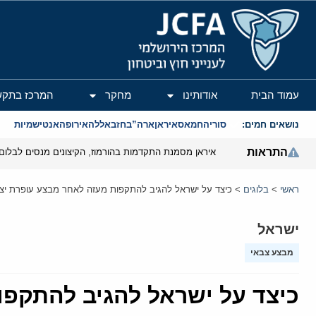
המרכז הירושלמי לענייני חוץ וביטחון
עמוד הבית
אודותינו
מחקר
המרכז בתקש
נושאים חמים:
סוריה
חמאס
איראן
ארה”ב
חזבאללה
אירופה
אנטישמיות
התראות
איראן מסמנת התקדמות בהורמוז, הקיצונים מנסים לבלום
ראשי
>
בלוגים
>
כיצד על ישראל להגיב להתקפות מעזה לאחר מבצע עופרת יצ
ישראל
מבצע צבאי
כיצד על ישראל להגיב להתקפו