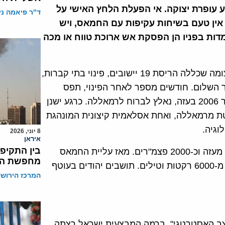
ופרת יצוקה. אי הפעלת הלחץ האישי על
ד"ר פיאמה ני
. אין טעם בשיחות עקיפות עם החמאס, ויש
מדות בפניו הן הפסקת אש ארוכת טווח או מכה
נסיגתה המלאה של ישראל מרצועת עזה הייתה טרגדיה עצומה שכללה הריסת 19 יישובים, פינוי בתי קברות,
ר השלום. חודשים מספר לאחר הפינוי, תפס
החמאס את השלטון בכוח הזרוע ואבו מאזן, שישב עד ינואר 2006 בעזה, נאלץ לברוח לרמאללה. כרגע ישנן
לטת מרמאללה, ואחת אסלאמית קיצונית המונהגת
וגיה.
8 יוני, 2026
איראן
בין התקיפו
מינואר 2001 ועד ינואר 2006, נורו כ- 600 רקטות לישראל מעזה וכ-2000 פצמ"רים. מאז עליית החמאס
מחפשת הכ
לשלטון ועד סוף 2008, תקופה של כשלוש שנים, נורו יותר מ-6000 רקטות וטילים. תושבים יהודים בעוטף
המרכז הירושל
מצב האסטרטגי". ברמה המבצעית ישראל רצתה