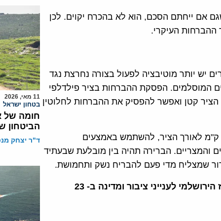
שגם אם ייחתם הסכם, הוא לא בהכרח יקוים. לכן
 ההברחות העיקרי.
ם יש יותר מוטיבציה לפעול בצורה נחרצת נגד
חים המוסלמים. הפסקת ההברחות בציר פילדלפי
11 מאי, 2026
הציר קטן ואפשר להפסיק את ההברחות לחלוטין
בטחון ישראל
חומה של א
הביטחון ש
דיניות חדשה תוכל לדוגמא להכריז על שטח הפקר של 2 ק"מ לאורך הציר, להשתמש באמצעים
ד"ר יצחק מנס
ים והמצריים. הברירה תהיה בין מובלעת שבעתיד
רור שמצליח מדי פעם להבריח נשק ותחמושת.
מתוך תדרוך לעיתונאים ודיפלומטים זרים שנערך במרכז הירושלמי לענייני ציבור ומדינה ב- 23