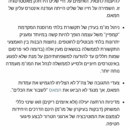
להיענות לתנאיו. האיומים על חיי שליט היו חלק מאסטרטגיה
זו. השמירה על חייו של שליט הייתה ועודנה אינטרס עליון של
חמאס.
ניהול מו"מ בעידן של תקשורת בלתי מרוסנת המקדמת
"קמפיין" משל עצמה הופך להיות קשה במיוחד ומעניק
יתרונות בלתי מבוטלים לחוטפים. נחוצות הבנות בין האמצעי
התקשורת לממשלה בנושאים מעין אלה (בדומה לאי פרסום
שמות חללים עד להודעה למשפחותיהם) על מנת שלא לפגוע
באינטרסים חיוניים ולסייע לממשלה לנהל את המו"מ מעמדה
נוחה יותר.
צעדי התגובה של צה"ל לא הצליחו להגמיש את עמדות
חמאס, אך מנגד לא הביאו את
חמאס
"לשבור את הכלים".
מדיניות הרתעה יעילה (ולא איומים ריקים) ו/או שינוי כללי
המשחק (דבקות בעיקרון של מו"מ) הינם הדרכים היחידות
לצמצם את המוטיבציה של ארגוני הטרור לבצע פיגועי
חטיפה.