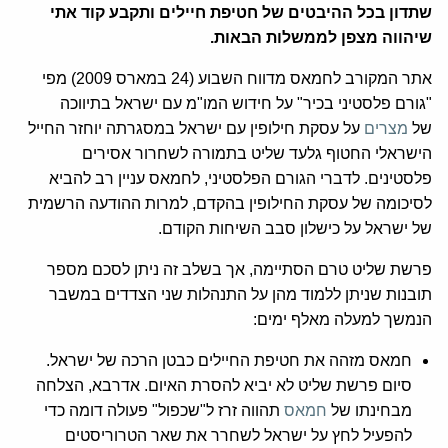
שתדון בכל ההיבטים של חטיפת חיילים ותקבע קוד אתי
שיהווה מצפן לממשלות הבאות.
אתר המקורב לחמאס מדווח השבוע (24 במארס 2009) מפי
"גורם פלסטיני בכיר" על חידוש המו"מ עם ישראל בתיווכה
של
מצרים
על עסקת חילופין עם ישראל במסגרתה יוחזר החייל
הישראלי החטוף גלעד שליט בתמורה לשחרור אסירים
פלסטינים. לדברי הגורם הפלסטיני, לחמאס עניין רב להביא
לסיכומה של עסקת החילופין בהקדם, למרות ההודעה הרשמית
של ישראל על כישלון סבב השיחות הקודם.
פרשת שליט טרם הסתיימה, אך בשלב זה ניתן לסכם מספר
תובנות שניתן ללמוד מהן על התנהלות שני הצדדים במשבר
הנמשך למעלה מאלף ימים:
חמאס מזהה את חטיפת החיילים כבטן הרכה של ישראל.
סיום פרשת שליט לא יביא להסרת האיום. אדרבא, הצלחה
מבחינתו של
חמאס
תהווה זרז ל"שכפול" פעולה דומה כדי
להפעיל לחץ על ישראל לשחרר את שאר הטרוריסטים