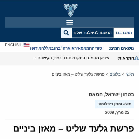
תמכו בנו
הרשמו לניוזלטר שלנו
ENGLISH
נושאים חמים:
סוריה
חמאס
איראן
ארה”ב
חזבאללה
אירופה
אנטישמיות
התראות
איראן מסמנת התקדמות בהורמוז, הקיצונים מנסים לבלום
ראשי
>
בלוגים
>
פרשת גלעד שליט – מאזן ביניים
בטחון ישראל
,
חמאס
משא ומתן דיפלומטי
25 מרץ, 2009
פרשת גלעד שליט – מאזן ביניים