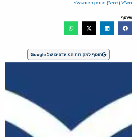
סא"ל (במיל') יהונתן דחוח-הלוי
שיתוף
הוסף למקורות המועדפים של Google