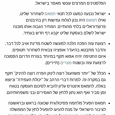
הפלסטינים המרצים עונשי מאסר בישראל.
ישראל נכנעה כמעט לכל תנאי
חמאס
לשחרור שליט,
ואילו
חמאס
היה נכון לגלות גמישות רק בהיבטים
פרוצדוראליים בלתי מהותיים. המחיר הגבוה אותו מוכנה
ישראל לשלם בעסקת שליט יקבע רף חדש בעתיד.
רצועת עזה הפכה הלכה למעשה לשטח מדינת אויב לכל דבר,
והדבר מתבטא בהיעדר אופציה צבאית לשחרור חטופים.
איום החטיפה יהיה אפוא תקף במיוחד בגזרת הדרום הסמוכה
לרצועת עזה ובשטח
מצרים
(תיירים).
הכלל של "יותר משהעגל רוצה לינוק הפרה רוצה להיניק" תקף
גם במקרה זה. למרות דברי הרהב על "יכולת העמידה" וכיוצא
באלה, לחמאס אינטרס עליון להביא לסיכום העסקה בטווח
זמן סביר ואף הוא נתון ללחץ של האסירים ובני משפחותיהם.
חמאס הפעיל מלחמה פסיכולוגית שכוונה בראש ובראשונה
לציבור הישראלי על מנת להניעו להפעיל לחץ על הממשלה