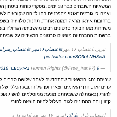
המשאיות השובתים כבר 18 ימים. מפקדי 
ואמרו כי גורמים "אנטי מהפכניים בחו"ל" הם שקוראים לשב
ברחובות איראן מראה תמונה אחרת. תחנות טלוויזיה בשפ
משדרות מאז הבוקר סרטונים רבים מהשביתה הגדולה בערי
ברשתות החברתיות מופצים סרטונים המעידים על שביתה 
تبریز،،اعتصاب ۱۶ مهر
#اعتصاب۱۶مهر
#اعتصاب_سراس
pic.twitter.com/8O3oLNH3wA
— Human Rights (@Free_Iran97)
9 באוקטובר 2018
ערים זאת, חרף האיומים יוצאי דופן של התובע הכללי של 
קזווין והם ממתינים לגזר העלול להיות הוצאה להורג.
اعتصاب بازار
#اراک
امروز ۱۷ مهر هم ادامه دارد