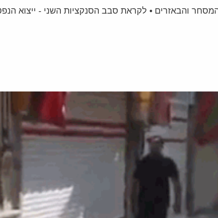
סחר והבאזרים • לקראת סבב הסנקציות השני - ייצוא הנפט 