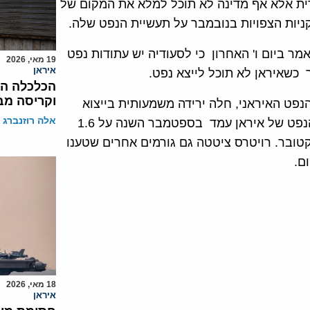
דית אלא אף מדינה לא תוכל למלא את המקום של
ניות הצפויות בנובמבר על תעשיית הנפט שלה.
מר ביום ו' האחרון כי לסעודיה יש עתודות נפט
19 מאי, 2026
איראן
 כשאיראן לא תוכל לייצא נפט.
הכלכלה המפ
וקריסה מב
8. כי בניגוד לדברי שר הנפט האיראני, חלה ירידה משמעותית בייצוא
אלה רוזנברג
הנפט של איראן בשבועות האחרונים. על פי הדיווח ייצוא הנפט של איראן עמד בספטמבר השנה על 1.6
1.1 בשבוע הראשון של אוקטובר. רויטרס ציטטה גם גורמים אחרים שטענו
ם.
18 מאי, 2026
איראן