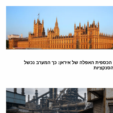
یم
#ایرانو_پس_بگیریم
#مرگ_بر_خامنه_ای_مزدور_روس
#lranregimecenge
vi
הכספית האפלה של איראן: כך המערב נכשל
סנקציות