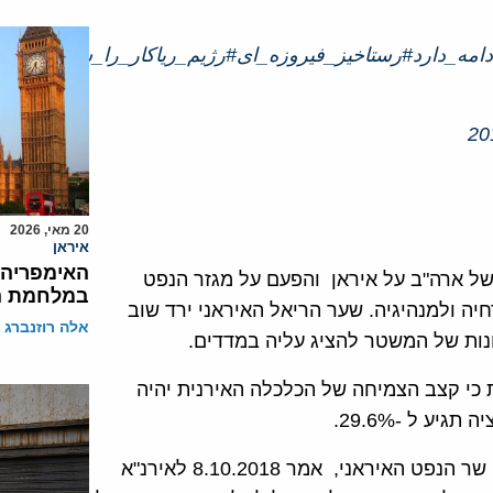
مه_دارد
#رستاخیز_فیروزه_ای
#رژیم_ریاکار_را_سرنگون_کن
20 מאי, 2026
איראן
האימפריה 
של ארה"ב על איראן והפעם על מגזר הנפט
במלחמת ה
יה ולמנהיגיה. שער הריאל האיראני ירד שוב
אלה רוזנברג
י קצב הצמיחה של הכלכלה האירנית יהיה
בהמשך ההתדרדרות במצב הכלכלי של איראן, ביז'ן זנגנה, שר הנפט האיראני, אמר 8.10.2018 לאירנ"א