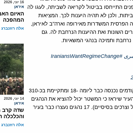
16 יוני, 2026
כוחות ביטחון הפנים התייחסו בביטול לקריאה לשביתה, לעגו לה
איראן
האיום האמי
יתות, ולכן לא תהיה היענות לכך. המציאות
המהפכה
ה הפרסית המשדרות מאירופה וארה"ב לאיראן,
אלה רוזנברג
ם השונות ואת ההיענות הנרחבת לה. גם
נרחבת ותמיכה בנהגי המשאיות.
ری
#IraniansWantRegimeChange
שביתת נהגי המשאיות שהתחדשה לאחר שלושה סבבים קודמים נכנסה כבר ליומה -18 ומתקיימת בכ-310
העיר שיראז כי המשטר יכול להוציא את הנהגים
14 יוני, 2026
איראן
להורג (באמתלה ששביתתם מונעת ממוסלמים להשיג אוכל וצרכים בסיסיים). 17 נהגים נעצרו כבר בעיר
שדה קרב מ
והכלכלה ה
אלה רוזנברג