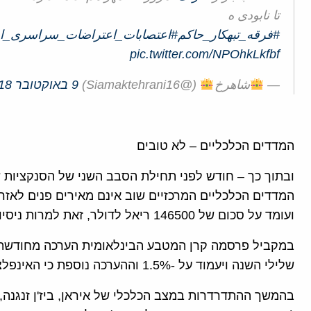
تا نابودی ه
#فرقه_تبهکار_حاکم
#اعتصابات_اعتراضات_سراسری_ادا
pic.twitter.com/NPOhkLkfbf
—
شاهرخ
(@Siamaktehrani16)
9 באוקטובר 2018
המדדים הכלכליים – לא טובים
ובתוך כך – חודש לפני תחילת הסבב השני של הסנקציות 
המדדים הכלכליים המרכזיים שוב אינם מאירים פנים לאזרח
ועומד על סכום של 146500 ריאל לדולר, זאת למרות ניסיונות של המשטר להציג עליה במדדים.
במקביל פרסמה קרן המטבע הבינלאומית הערכה מחודשת כ
שלילי השנה ויעמוד על -1.5% וההערכה נוספת כי האינפלציה תגיע ל -29.6%.