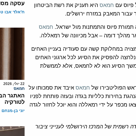
עסקה מסוכ
 פיוס עם
חמאס
היא תעניק את רשת הביטחון
ח'אלד אבו ט
ר עבור המאבק במזרח ירושלים.
תמורת פיוס והתמתנות מול ישראל.
חמאס
 מהלך דומה – אבל מכיוונה של רמאללה.
צויה במחלוקת קשה עם סעודיה בעניין האחים
נלחצה להפסיק את הסיוע לכל ארגוני האחים
המשך הסיוע הוא לא לחמאס, אלא לממשלת
22 יולי, 2026
אש הפוליטבירו של
חמאס
איבד את סמכותו על
חמאס
האתגר הבא
נהגת בחירות כלליות בגדה ובעזה פותחת לפניו
לטורקיה
 מכפר על ידי רמאללה והוא יוכל לחזור לגדה
יוני בן-מנחם
ה רשמית של המרכז הירושלמי לענייני ציבור