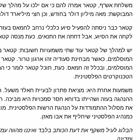
משלחת אש"ף, קטאר אמרה להם כי אם ילכו על מהלך של
המבוקשת: מאה מיליון דולר בחודש, וכן חצי מיליארד דול
קטאר כבר ניסתה להפעיל סיוע כלכלי נרחב לחמאס בעזה 
לקחה את הסיוע, אבל דחתה את התנאים. כעת מנסה קטאר
יש למהלך של קטאר עוד שתי משמעויות חשובות: קטאר מ
המוסלמים, כאשר מבחינת סעודיה זהו ארגון טרור. קטאר 
המוסלמים, ובכלל זה חמאס. כעת, תוכל קטאר לומר כי 
הטכנוקרטים הפלסטינית.
משמעות אחרת היא: מציאת פתרון לבעיית חאלד משעל. ר
ההנהגה בעזה ושהייתו בדוחא חסר סמכויות היא מביכה. ה
את מסלול ההתמודדות על הנהגת הרשות הפלסטינית. מוצאו
כמנהיג הפלסטיני שיחליף את אבו מאזן.
הבלוג לעיל משקף את דעת הכותב בלבד ואיננו מהווה עמד
ומדינה.