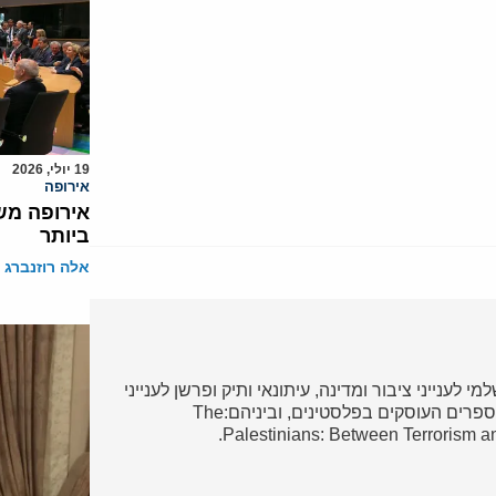
19 יולי, 2026
אירופה
אירופה מש
ביותר
אלה רוזנברג
י לענייני ציבור ומדינה, עיתונאי ותיק ופרשן לענייני
ערבים והמזרח התיכון. מחברם של מספר ספרים העוסקים בפלסטינים, וביניהם:The
Palestinians: Between Terrorism a