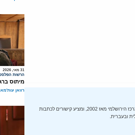
31 מאי, 2026
הרשות הפלסטי
מיתוס ברגו
רוואן עות'מאן
ה-Daily Alert הידוע – תקציר חדשות ישראל, מופק על ידי המרכז הירושלמי מאז 2002, ומציע קישורים לכתבות
ת ובעברית.