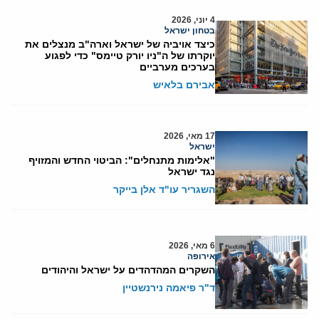
4 יוני, 2026
בטחון ישראל
כיצד אויביה של ישראל וארה"ב מנצלים את
יוקרתו של ה"ניו יורק טיימס" כדי לפגוע
בערכים מערביים
אבירם בלאיש
17 מאי, 2026
ישראל
"אלימות מתנחלים": הביטוי החדש והמזויף
נגד ישראל
השגריר עו"ד אלן בייקר
6 מאי, 2026
אירופה
השקרים המהדהדים על ישראל והיהודים
ד"ר פיאמה נירנשטיין