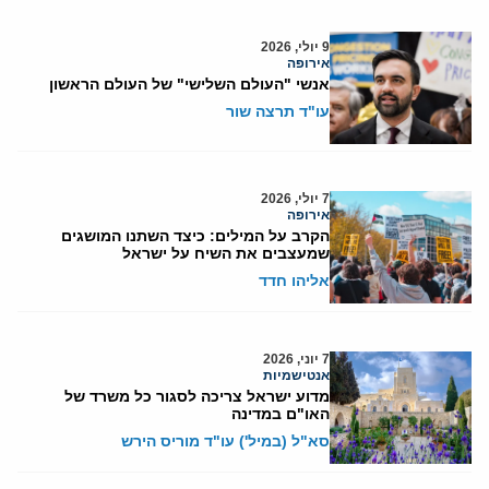
9 יולי, 2026
אירופה
אנשי "העולם השלישי" של העולם הראשון
עו"ד תרצה שור
7 יולי, 2026
אירופה
הקרב על המילים: כיצד השתנו המושגים
שמעצבים את השיח על ישראל
אליהו חדד
7 יוני, 2026
אנטישמיות
מדוע ישראל צריכה לסגור כל משרד של
האו"ם במדינה
סא"ל (במיל') עו"ד מוריס הירש