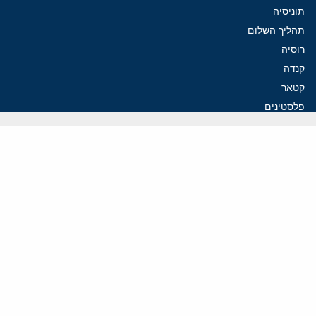
תוניסיה
תהליך השלום
רוסיה
קנדה
קטאר
פלסטינים
ערבי ישראל
ערב הסעודית
עיראק
פרסומים אחרונים
פזשכיאן רוצה הסדרה, השמרנים באיראן רוצים מנוף לחץ בהורמוז
איראן מסמנת התקדמות בהורמוז, הקיצונים מנסים לבלום
קמפיזם: איך דוקטרינה קומוניסטית עיצבה את היחס לישראל במערב
נקמה בכותרות, הסכם בחדרים: איראן מתקרבת לפתיחת הורמוז
עסקה מסוכנת: מועצת השלום של טראמפ וחמאס
ווידאו
YouTube