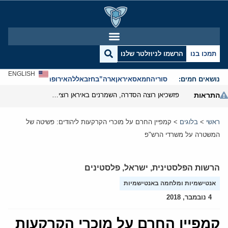
תמכו בנו
הרשמו לניוזלטר שלנו
ENGLISH
נושאים חמים:
סוריה
חמאס
איראן
ארה”ב
חזבאללה
אירופה
אנטישמיות
התראות
פזשכיאן רוצה הסדרה, השמרנים באיראן רוצים מנוף לחץ בהורמוז
ראשי
>
בלוגים
>
קמפיין החרם על מוכרי הקרקעות ליהודים: פשיטה של
המשטרה על משרדי הרש"פ
הרשות הפלסטינית
,
ישראל
,
פלסטינים
אנטישמיות ומלחמה באנטישמיות
4 נובמבר, 2018
קמפיין החרם על מוכרי הקרקעות