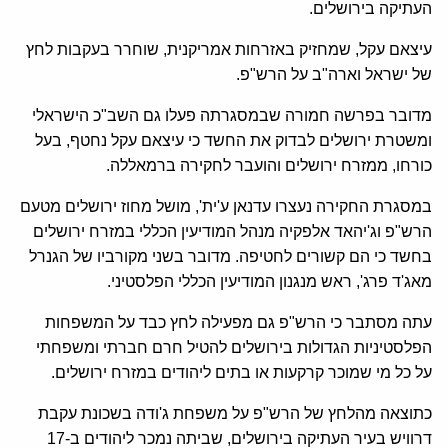
העתיקה בירושלים.
עיצאם עקל, שמחזיק באזרחות אמריקנית, שוחרר בעקבות לחץ
של ישראל וארה"ב על הרש"פ.
מדובר בפרשה חמורה שבמסגרתה פעלו גם השב"כ הישראלי
ומשטרת ירושלים לבדוק את החשד כי עיצאם עקל נחטף, בעל
כורחו, ממזרח ירושלים והועבר לחקירה ברמאללה.
במסגרת החקירה נעצרו עדנאן ע'ית', מושל מחוז ירושלים מטעם
הרש"פ וג'יהאד אלפקיה מנהל המודיעין הכללי במזרח ירושלים
בחשד כי הם קשורים לחטיפה. מדובר בשני מקורביו של הגנרל
מאג'ד פרג', ראש מנגנון המודיעין הכללי הפלסטיני.
עתה מסתבר כי הרש"פ גם מפעילה לחץ כבד על המשפחות
הפלסטיניות הגדולות בירושלים להטיל חרם חברתי ומשפחתי
על כל מי שמוכר קרקעות או בתים ליהודים במזרח ירושלים.
כתוצאה מהלחץ של הרש"פ על משפחת ג'ודה בשכונת עקבת
דרוויש בעיר העתיקה בירושלים, שביתה נמכר ליהודים ב-17