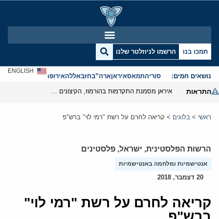
תמכו בנו
הרשמו לניוזלטר שלנו
ENGLISH
נושאים חמים:
סוריה
חמאס
איראן
ארה”ב
חזבאללה
אירופה
אנטישמיות
התראות
איראן מסמנת התקדמות בהורמוז, הקיצונים מנסים לבלום
ראשי
>
בלוגים
>
קריאה לחרם על רשת "רמי לוי" ברש"פ
הרשות הפלסטינית
,
ישראל
,
פלסטינים
אנטישמיות ומלחמה באנטישמיות
20 דצמבר, 2018
קריאה לחרם על רשת "רמי לוי"
ברש"פ