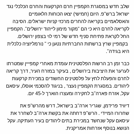
שלב חדש במסגרת הקמפיין חרם הקרקעות והחרם הכלכלי נגד
ישראל ברש"פ. היום (חמישי) יצאו הכוחות הלאומיים
והאסלאמיים בקריאה להחרים מרכזי קניות ישראלים. הסיבה
לקריאה לחרם היא כי הם "מקור מימון לייהוד ירושלים". הקמפיין
החל לקראת פתיחת סניף חדש של רמי לוי בצפון ירושלים.
בקמפיין שרץ ברשתות החברתיות נטען כי " נורמליזציה כלכלית
היא בגידה".
‏כבר זמן רב הרשות הפלסטינית עומדת מאחרי קמפייין שמטרתו
לערער את היציבות בירושלים , בעיקר במזרח העיר, דרך קריאה
לחרם והפעלת לחץ על פלסטינים החשודים במכירת קרקעות
ליהודים. במסגרת הקמפיין נעצר , בניגוד להסכמי אוסלו, עיסאם
עקל, אזרח פארה"ב לחקירה ומעצרו הוארך ל-45 יום.
דיוויד פרידמן, שגריר ארה"ב בישראל, דרש מהרש"פ את
שחרורו המיידי . הרש"פ דחתה את בקשת ארה"ב לשחרר את
עיסאם עקל שנחשד במכירת בתים ליהודים בעיר העתיקה. עקל
הנושא בנוסף אזרחות אמריקנית.