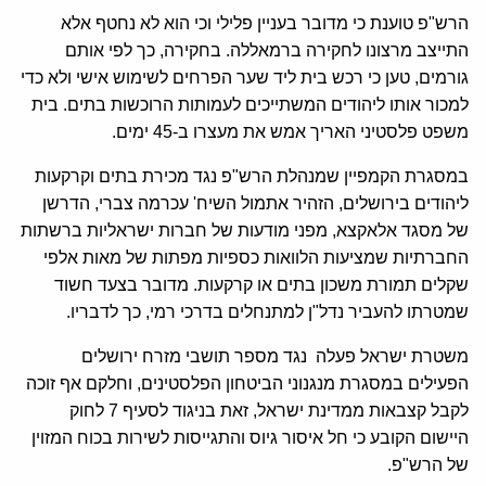
הרש"פ טוענת כי מדובר בעניין פלילי וכי הוא לא נחטף אלא
התייצב מרצונו לחקירה ברמאללה. בחקירה, כך לפי אותם
גורמים, טען כי רכש בית ליד שער הפרחים לשימוש אישי ולא כדי
למכור אותו ליהודים המשתייכים לעמותות הרוכשות בתים. בית
משפט פלסטיני האריך אמש את מעצרו ב-45 ימים.
במסגרת הקמפיין שמנהלת הרש"פ נגד מכירת בתים וקרקעות
ליהודים בירושלים, הזהיר אתמול השיח' עכרמה צברי, הדרשן
של מסגד אלאקצא, מפני מודעות של חברות ישראליות ברשתות
החברתיות שמציעות הלוואות כספיות מפתות של מאות אלפי
שקלים תמורת משכון בתים או קרקעות. מדובר בצעד חשוד
שמטרתו להעביר נדל"ן למתנחלים בדרכי רמי, כך לדבריו.
משטרת ישראל פעלה נגד מספר תושבי מזרח ירושלים
הפעילים במסגרת מנגנוני הביטחון הפלסטינים, וחלקם אף זוכה
לקבל קצבאות ממדינת ישראל, זאת בניגוד לסעיף 7 לחוק
היישום הקובע כי חל איסור גיוס והתגייסות לשירות בכוח המזוין
של הרש"פ.