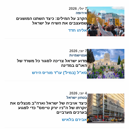
7 יולי, 2026
אירופה
הקרב על המילים: כיצד השתנו המושגים
שמעצבים את השיח על ישראל
אליהו חדד
7 יוני, 2026
אנטישמיות
מדוע ישראל צריכה לסגור כל משרד של
האו"ם במדינה
סא"ל (במיל') עו"ד מוריס הירש
4 יוני, 2026
בטחון ישראל
כיצד אויביה של ישראל וארה"ב מנצלים את
יוקרתו של ה"ניו יורק טיימס" כדי לפגוע
בערכים מערביים
אבירם בלאיש