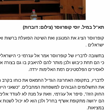
תא"ל במיל. יוסי קופרווסר (צילום: דוברות)
קופרווסר הציג את המנגנון ואת השיטה הפועלת ברשות ו
ישראלים .
בתשובה לדבריו של קופרווסר אמר אל עג'רמי כי הישראלי
כי הם תחת כיבוש ולכן מותר להם להיאבק בו גם בצורה א
לאסירים הפלסטינים רמת האלימות ירדה.
לדבריו, בתקופה האחרונה הגדיל החמאס את כוחו בקרב
את התשלומים הגבוהים למשפחות המחבלים. "כשאני הייתי
החוק הזה", סיפר אל עג'רמי, וזאת על מנת לא לעודד אלי
הם ירושה מתקופת אש"ף בחו"ל ולכן הוא לא יכול לשנות 
במציאות.