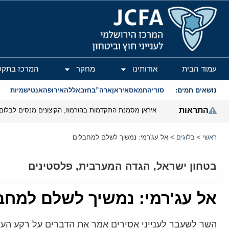
המרכז הירושלמי לענייני חוץ וביטחון
עמוד הבית
אודותינו
מחקר
המרכז בתקש
נושאים חמים:
סוריה
חמאס
איראן
ארה”ב
חזבאללה
אירופה
אנטישמיות
התראות
איראן מסמנת התקדמות בהורמוז, הקיצונים מנסים לבלום
ראשי
>
בלוגים
>
אל עג'רמי: נמשיך לשלם למחבלים
בטחון ישראל
,
הגדה המערבית
,
פלסטינים
אל עג'רמי: נמשיך לשלם למחב
השר לשעבר לענייני אסירים אמר את הדברים על רקע העל