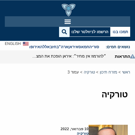
תמכו בנו
הרשמו לניוזלטר שלנו
ENGLISH
נושאים חמים:
סוריה
חמאס
איראן
ארה”ב
חזבאללה
אירופה
אנטישמיות
התראות
״להורמוז אין מחיר״: איראן הופכת את המצר לקו אדום במלחמה
ראשי
>
מזרח תיכון
>
טורקיה
>
עמוד 3
טורקיה
10 פברואר, 2022
טורקיה