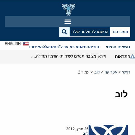
תמכו בנו
הרשמו לניוזלטר שלנו
ENGLISH
נושאים חמים:
סוריה
חמאס
איראן
ארה”ב
חזבאללה
אירופה
אנטישמיות
התראות
איראן מציבה תנאים לשיחות: הורמוז תחילה, הגרעין רק בהמשך
ראשי
>
אפריקה
>
לוב
>
עמוד 2
לוב
26 מרץ, 2012
לוב