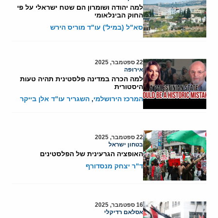
למה יהודה ושומרון הם שטח ישראלי על פי
החוק הבינלאומי
סא"ל (במיל') עו"ד מוריס הירש
22 ספטמבר, 2025
אירופה
למה הכרה במדינה פלסטינית תהיה טעות
היסטורית
המרכז הירושלמי
,
השגריר עו"ד אלן בייקר
22 ספטמבר, 2025
בטחון ישראל
האופציה הגרעינית של הפלסטינים
ד"ר יצחק מנסדורף
16 ספטמבר, 2025
אסלאם רדיקלי