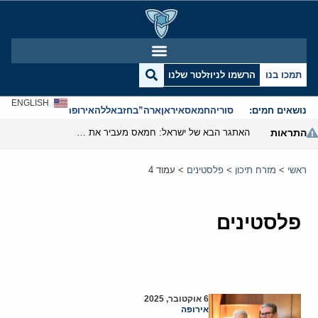
תמכו בנו
הרשמו לניוזלטר שלנו
ENGLISH
נושאים חמים:
סוריה
חמאס
איראן
ארה”ב
חזבאללה
אירופה
אנטישמיות
התראות
האתגר הבא של ישראל: חמאס מעביר את מרכז הכובד שלו לטורקיה
ראשי
>
מזרח תיכון
>
פלסטינים
>
עמוד 4
פלסטינים
6 אוקטובר, 2025
אירופה