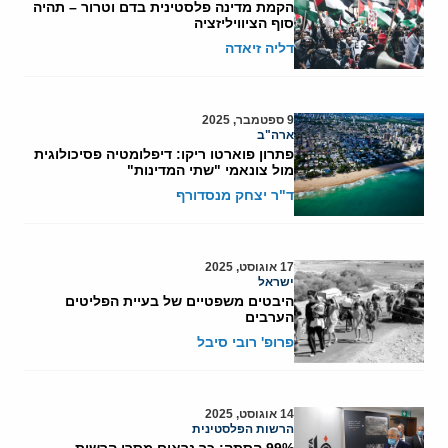
הקמת מדינה פלסטינית בדם וטרור – תהיה
סוף הציוויליזציה
דליה זיאדה
9 ספטמבר, 2025
ארה"ב
פתרון פוארטו ריקו: דיפלומטיה פסיכולוגית
מול צונאמי "שתי המדינות"
ד"ר יצחק מנסדורף
17 אוגוסט, 2025
ישראל
היבטים משפטיים של בעיית הפליטים
הערבים
פרופ' רובי סיבל
14 אוגוסט, 2025
הרשות הפלסטינית
99% הסתה: כך נראים מסרי הרשות