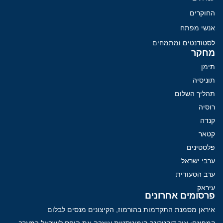
החוקרים
אנשי מפתח
לסטודנטים ומתמחים
מחקר
תימן
תוניסיה
תהליך השלום
רוסיה
קנדה
קטאר
פלסטינים
ערבי ישראל
ערב הסעודית
עיראק
פרסומים אחרונים
איראן מסמנת התקדמות בהורמוז, הקיצונים מנסים לבלום
קמפיזם: איך דוקטרינה קומוניסטית עיצבה את היחס לישראל במערב