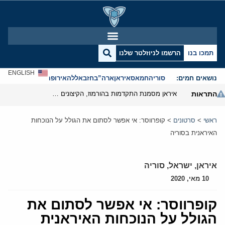
תמכו בנו
הרשמו לניוזלטר שלנו
ENGLISH
נושאים חמים:
סוריה
חמאס
איראן
ארה”ב
חזבאללה
אירופה
אנטישמיות
התראות
איראן מסמנת התקדמות בהורמוז, הקיצונים מנסים לבלום
ראשי
>
סרטונים
>
קופרווסר: אי אפשר לסתום את הגולל על הנוכחות
האיראנית בסוריה
איראן
,
ישראל
,
סוריה
10 מאי, 2020
קופרווסר: אי אפשר לסתום את
הגולל על הנוכחות האיראנית