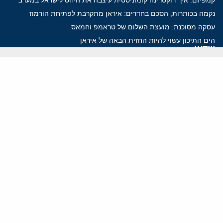
נקמה בכותרות, הסכם בחדרים: איראן מתקרבת לפתיחת הורמוז
עסקה מסוכנת: מועצת השלום של טראמפ וחמאס
הים התיכון עשוי להיות החזית הבאה של איראן
ווידאו
YouTube
ארכיון שמע
הרצאות
המרכז הירושלמי לענייני חוץ וביטחון
בית מילקן רחוב תל חי 13, ירושלים 9210717
info@jcpa.org
טל': 02-5619281
פקס: 02-5619112
מפת אתר